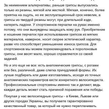
За неимением альтернативы, раньше грипсы выпускались
только из резины, мягкой или жесткой. Мягкая, конечно, более
приятна на ощупь, но ее эксплуатационный срок невелик, а
грипсы из твердой резины могут, при длительной езде,
натереть ладони. У спортсменов перчатки на руках именно
потому, что они вынуждены защищать кожу рук. Приобретение
и ношение перчаток при использовании грипсов из мягких
материалов, наверное, носит скорее эстетический характер,
разве что способствует уменьшению износа грипсов. Для
спортсменов мы можем порекомендовать и поролоновые
грипсы, они весят мало, хорошо справляются со своей
задачей.
Но и это еще не все: есть анатомические грипсы, с рогами
или без, различной, даже слегка причудливой формы. Их
лучше подбирать или даже изготавливать, исходя из точных
анатомических параметров кисти конкретного велосипедиста.
Профессиональные спортсмены именно так и делают, ведь
каждая деталь может стать причиной поражения или победы.
Покупая у нас велосипедные грипсы - в Киеве, Львове или
других городах Украины, вы получаете гарантированно
качественный товар, за который не нужно переплачивать.