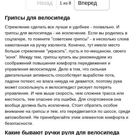
Назад
Вперед
1
из 8
Грипсы для велосипеда
Стремление сделать все лучше и удобнее - похвально. И
грипсы для велосипеда - не исключение. Если вы родились в
соцлагере, то помните "советские грипсы" - в несколько слоев
намотанная на ручку изолента. Конечно, тут имело место
больше стремление "украсить", пусть и по-мещански, своего
"коня". Между тем, грипсы купить мы рекомендуем из
соображений повышения комфорта передвижения и
управления велосипедом. Дело в том, что сильная
двигательная активность способствует выработке пота,
ладони потеют, но влага никуда не девается, поэтому рука
может соскользнуть и велосипедист рискует потерять
управление. И чем выше скорость, чем сложнее трасса или
местность, тем опаснее эта ошибка. Для спортсменов она
вообще должна быть исключена. Стоит обратить особое
внимание на грипсы и тем, кто передвигается по шоссе, среди
автомобилей. Не пренебрегайте этим элементом комфорта и
безопасности.
Какие бывают ручки руля для велосипеда