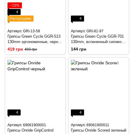
−15%
4
Распродажа
4
Артикул: GRI-13-58
Артикул: GRI-81-97
Грипсы Green Cycle GGR-513
Грипсы Green Cycle GGR-701
130mm эргономичные, черно-
130mm, вспененный силикон,
серые с одним черным
черные
419 грн
144 грн
493 грн
замком
4
4
Артикул: 69061900001
Артикул: 69061900011
Грипсы Onride GripControl
Грипсы Onride Scored зеленый