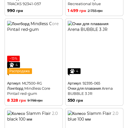
TRACKS 92341-057
Recreational blue
990 грн
1 499 грн
2 755 грн
−15%
4
Распродажа
4
Артикул: ML7500-RG
Артикул: 92395-065
Лонгборд Mindless Core
Очки для плавания Arena
Pintail red-gum
BUBBLE 3 JR
8 328 грн
550 грн
9 798 грн