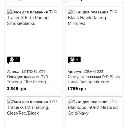
(751) (LGTRXRZM-751)
4
4
Артикул: LGTRXEL-074
Артикул: LGBHM-223
Очки для плавания TYR
Очки для плавания TYR Black
Tracer-X Elite Racing
Hawk Racing Mirrored
Smoke\blacks
3 349 грн
1 799 грн