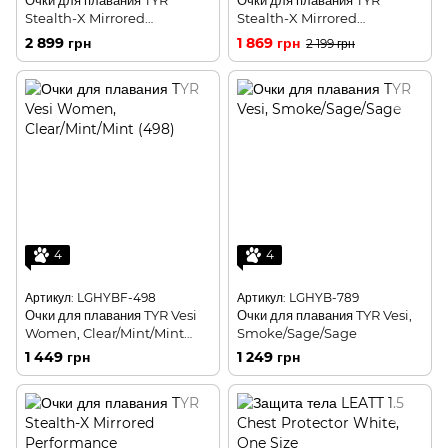
Очки для плавания TYR
Очки для плавания TYR
Stealth-X Mirrored
Stealth-X Mirrored
Performance,
Performance,
2 899 грн
1 869 грн
2 199 грн
Gold/Black/Black
Silver/Purple/Navy
4
4
Артикул: LGHYBF-498
Артикул: LGHYB-789
Очки для плавания TYR Vesi
Очки для плавания TYR Vesi,
Women, Clear/Mint/Mint
Smoke/Sage/Sage
(498)
1 449 грн
1 249 грн