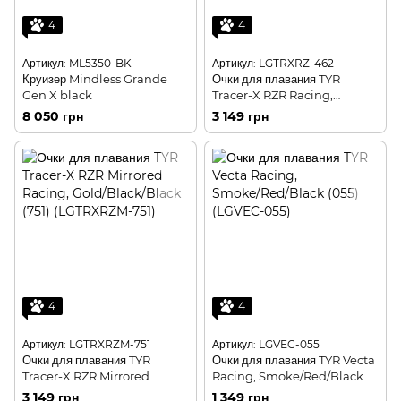
4
4
Артикул: ML5350-BK
Артикул: LGTRXRZ-462
Круизер Mindless Grande
Очки для плавания TYR
Gen X black
Tracer-X RZR Racing,
Blue/White (462) (LGTRXRZ-
8 050 грн
3 149 грн
462)
4
4
Артикул: LGTRXRZM-751
Артикул: LGVEC-055
Очки для плавания TYR
Очки для плавания TYR Vecta
Tracer-X RZR Mirrored
Racing, Smoke/Red/Black
Racing, Gold/Black/Black
(055) (LGVEC-055)
3 149 грн
1 349 грн