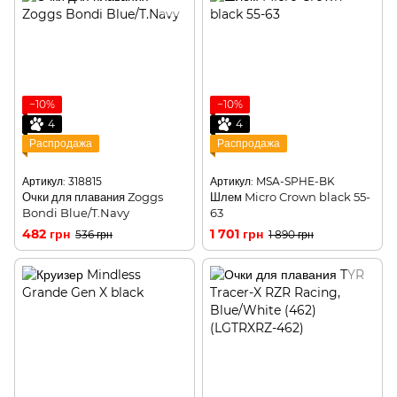
−10%
−10%
4
4
Распродажа
Распродажа
Артикул: 318815
Артикул: MSA-SPHE-BK
Очки для плавания Zoggs
Шлем Micro Crown black 55-
Bondi Blue/T.Navy
63
482 грн
1 701 грн
536 грн
1 890 грн