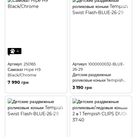
4
Артикул: 250165
Артикул: 1000000032-BLUE-
Самокат Hipe H9
26-29
Детские раздвижные
Black/Chrome
роликовые коньки Tempish
7 990 грн
Swist Flash-BLUE-26-29
3 190 грн
(светящиеся колеса)