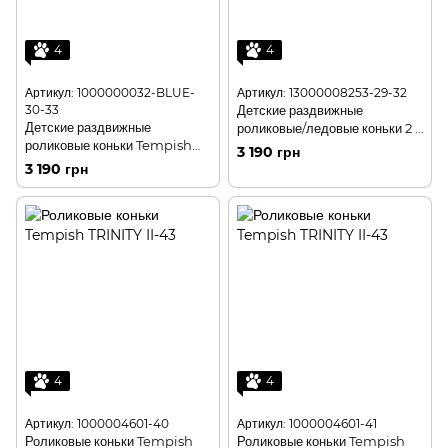
4
4
Артикул: 1000000032-BLUE-
Артикул: 13000008253-29-32
30-33
Детские раздвижные
Детские раздвижные
роликовые/ледовые коньки 2 в
роликовые коньки Tempish
1 Tempish CLIPS DUO-29-32
3 190 грн
Swist Flash-BLUE-30-33
3 190 грн
(светящиеся колеса)
4
4
Артикул: 1000004601-40
Артикул: 1000004601-41
Роликовые коньки Tempish
Роликовые коньки Tempish