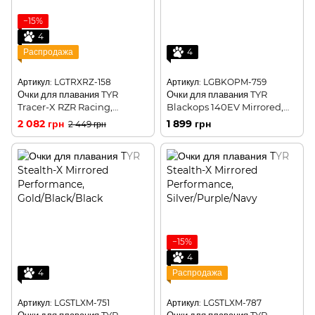
−15%
4
Распродажа
4
Артикул: LGTRXRZ-158
Артикул: LGBKOPM-759
Очки для плавания TYR
Очки для плавания TYR
Tracer-X RZR Racing,
Blackops 140EV Mirrored,
Clear/Red/Black
Gold/Navy
2 082 грн
1 899 грн
2 449 грн
−15%
4
4
Распродажа
Артикул: LGSTLXM-751
Артикул: LGSTLXM-787