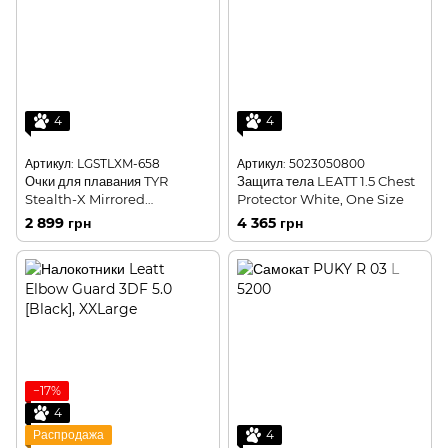
4
4
Артикул: LGSTLXM-658
Артикул: 5023050800
Очки для плавания TYR
Защита тела LEATT 1.5 Chest
Stealth-X Mirrored
Protector White, One Size
Performance
2 899 грн
4 365 грн
−17%
4
Распродажа
4