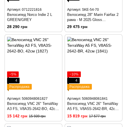
Артикул: 0712221816
Артикул: SKE-54-70
Велосипед Norco Indie 2 L
Велосипед 28" Marin Fairfax 2
GREEN/GREY
рама - M 2025 Gloss
Silver/Black
28 290 грн
29 475 грн
−5%
−10%
4
4
Распродажа
Распродажа
Артикул: 5060948061827
Артикул: 5060948061841
Велосипед VNC 26" TerraWay
Велосипед VNC 26" TerraWay
A3 FS, V8A3S-2642-BO, 42см
A5 FS, V8A5S-2642-BR, 42см
(1827)
(1841)
15 142 грн
15 819 грн
15 939 грн
17 577 грн