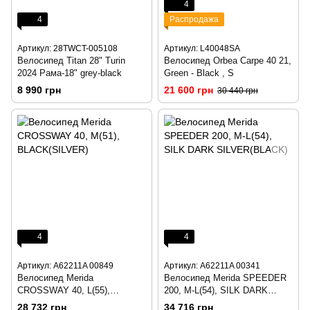
4
4
Распродажа
Артикул: 28TWCT-005108
Артикул: L40048SA
Велосипед Titan 28" Turin
Велосипед Orbea Carpe 40 21,
2024 Рама-18" grey-black
Green - Black , S
8 990 грн
21 600 грн
30 440 грн
4
4
Артикул: A62211A 00849
Артикул: A62211A 00341
Велосипед Merida
Велосипед Merida SPEEDER
CROSSWAY 40, L(55),
200, M-L(54), SILK DARK
BLACK(SILVER)
SILVER(BLACK)
28 732 грн
34 716 грн