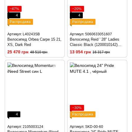
−47%
−20%
4
4
Распродажа
Распродажа
Артикул: L40243SB
Артикул: 5060633051607
Велосипед Orbea Carpe 15 21,
Велосипед Reid ' 28" Ladies
XS, Dark Red
Classic Black (1200010142)
S/42см
25 470 грн
13 054 грн
48 510 грн
16 317 грн
−30%
4
Распродажа
Артикул: 2105003124
Артикул: SKD-00-60
Велосипед Momentum iNeed
Велосипед 24" Pride MUTE