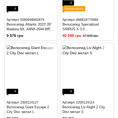
4
4
Распродажа
Артикул: 5060948062879
Артикул: 888818775989
Велосипед Atlantic 2023' 26"
Велосипед Specialized
Madeira NX, A4NX-2644-WP,
SIRRUS X 3.0
M/17"/44см (2879)
FLKSIL/ICEYEL/BLK S (92422-
9 576 грн
40 599 грн
47 699 грн
7102)
4
4
Артикул: 2300114127
Артикул: 2200124114
Велосипед Giant Escape 2
Велосипед Liv Alight 2 City
City Disc метал L
Disc метал S