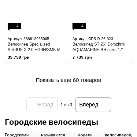
4
4
Артикул: 888818985005
Артикул: OPS-D-26-323
Велосипед Specialized
Велосипед ST 26" Dorozhnik
SIRRUS X 2.0 EGRN/SMK M
AQUAMARINE BH рама-17"
(92424-8103)
фиолетовый 2025
39 799 грн
7 739 грн
Показать еще 60 товаров
Назад
Вперед
1
из 3
Городские велосипеды
Городскими называются модели велосипедов,