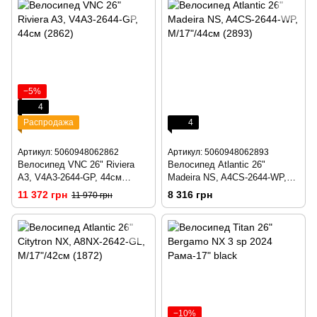
−5%
4
Распродажа
4
Артикул: 5060948062862
Артикул: 5060948062893
Велосипед VNC 26" Riviera
Велосипед Atlantic 26"
A3, V4A3-2644-GP, 44см
Madeira NS, A4CS-2644-WP,
(2862)
M/17"/44см (2893)
11 372 грн
8 316 грн
11 970 грн
−10%