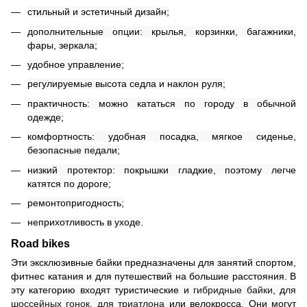
стильный и эстетичный дизайн
;
дополнительные опции: крылья, корзинки, багажники,
фары, зеркала;
удобное управление
;
регулируемые высота седла и наклон руля;
практичность: можно кататься по городу в обычной
одежде;
комфортность: удобная посадка, мягкое сиденье,
безопасные педали;
низкий протектор: покрышки гладкие, поэтому легче
катятся по дороге;
ремонтопригодность
;
неприхотливость в уходе.
Road bikes
Эти эксклюзивные байки предназначены для занятий спортом,
фитнес катания и для путешествий на большие расстояния. В
эту категорию входят туристические и
гибридные байки
, д
ля
шоссейных гонок
,
для триатлона
или велокросса. Они могут