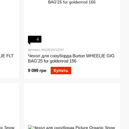
4
Артикул: 9010510713797
IE FLT
Чехол для сноуборда Burton WHEELIE GIG
BAG'25 fur goldenrod 156
9 099 грн
Купить