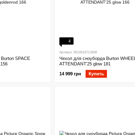
4
Артикул: 9010510713698
 Burton SPACE
Чехол для сноуборда Burton WHEEL
 156
ATTENDANT'25 glow 181
14 999 грн
Купить