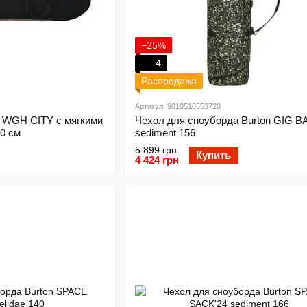
−25%
4
Распродажа
Артикул: 9010510553720
 WGH CITY c мягкими
Чехол для сноуборда Burton GIG B
0 см
sediment 156
5 899 грн
Купить
4 424 грн