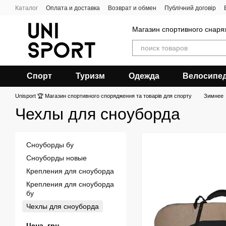
Перейти к основному контенту
Каталог
Оплата и доставка
Возврат и обмен
Публічний договір
Магазин спортивного снар
Спорт
Туризм
Одежда
Велосипе
Unisport 🏆 Магазин спортивного спорядження та товарів для спорту
Зимнее
Чехлы для сноуборда
Сноуборды бу
Сноуборды новые
Крепления для сноуборда
Крепления для сноуборда
бу
Чехлы для сноуборда
Цена, грн