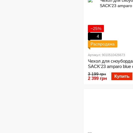
−25%
4
Распродажа
Артикул: 9010510426673
Чехол для сноуборда
SACK'23 amparo blue c
3 199 грн
Купить
2 399 грн