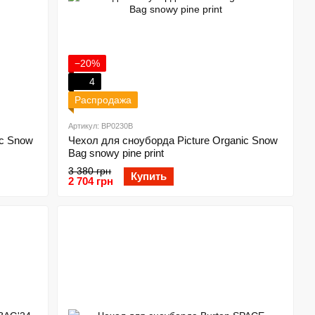
−20%
4
Распродажа
Артикул: BP0230B
ic Snow
Чехол для сноуборда Picture Organic Snow
Bag snowy pine print
3 380 грн
Купить
2 704 грн