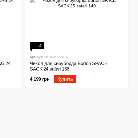
4
Артикул: 9010510553782
1
AG'24
Чехол для сноуборда Burton SPACE
SACK'24 safari 166
4 199 грн
Купить