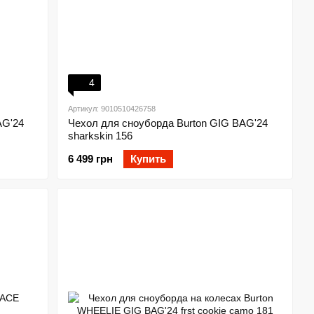
4
Артикул: 9010510426758
AG'24
Чехол для сноуборда Burton GIG BAG'24
sharkskin 156
6 499 грн
Купить