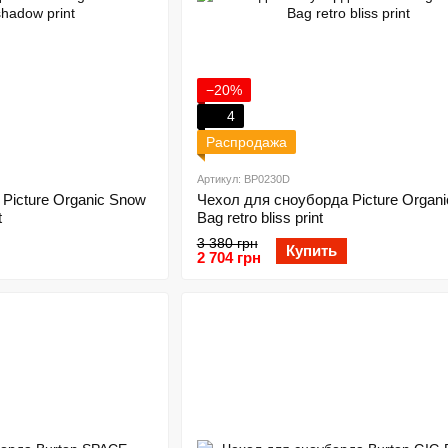
−20%
4
Распродажа
Артикул: BP0230D
Picture Organic Snow
Чехол для сноуборда Picture Organ
t
Bag retro bliss print
3 380 грн
Купить
2 704 грн