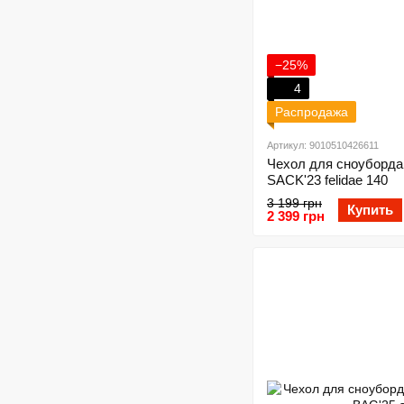
−25%
4
Распродажа
Артикул: 9010510426611
Чехол для сноуборда
SACK'23 felidae 140
3 199 грн
Купить
2 399 грн