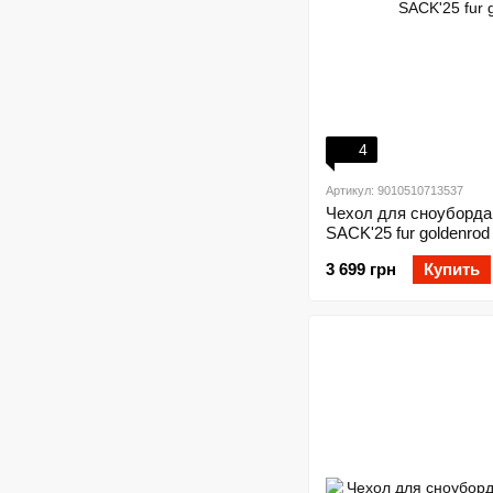
4
Артикул: 9010510713537
Чехол для сноуборда
SACK'25 fur goldenrod
3 699 грн
Купить