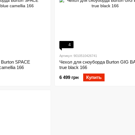
4
Артикул: 9010510426741
 Burton SPACE
Чехол для сноуборда Burton GIG B
amellia 166
true black 166
6 499 грн
Купить