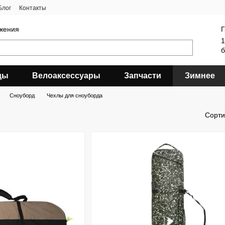
Блог
Контакты
яжения
Г
1
б
ды
Велоаксессуары
Запчасти
Зимнее
Сноуборд
Чехлы для сноуборда
Сорти