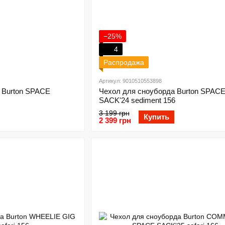
−25%
4
Распродажа
Артикул: 9010510553898
 Burton SPACE
Чехол для сноуборда Burton SPAC
SACK'24 sediment 156
3 199 грн
Купить
2 399 грн