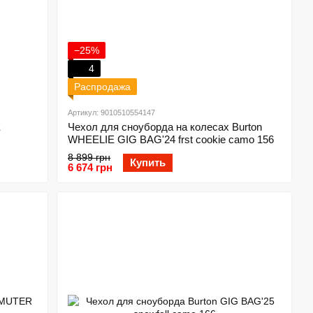
−25%
4
Распродажа
Артикул: 9010510554147
E
Чехол для сноуборда на колесах Burton
WHEELIE GIG BAG'24 frst cookie camo 156
8 899 грн
Купить
6 674 грн