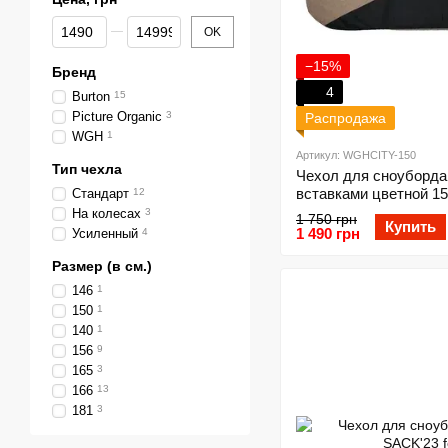
От Цена, грн
До Цена, грн
OK
−15%
Бренд
4
Burton
15
Picture Organic
3
Распродажа
WGH
1
Артикул: WGHCITY-150
Тип чехла
Чехол для сноуборда
вставками цветной 15
Стандарт
12
На колесах
3
1 750 грн
Купить
1 490 грн
Усиленный
4
Размер (в см.)
146
1
150
1
140
1
156
9
165
3
166
13
181
3