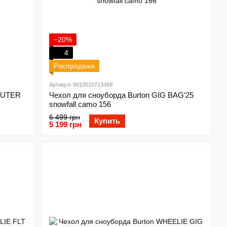
−20%
4
Распродажа
Артикул: 9010510713469
MUTER
Чехол для сноуборда Burton GIG BAG'25
snowfall camo 156
6 499 грн
Купить
5 199 грн