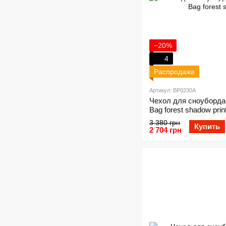
−20%
4
Распродажа
Артикул: BP0230A
Чехол для сноуборда 
Bag forest shadow prin
3 380 грн
Купить
2 704 грн