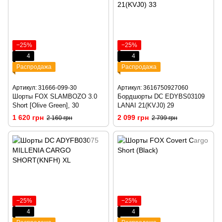
−25%
−25%
4
4
Распродажа
Распродажа
Артикул: 31666-099-30
Артикул: 3616750927060
Шорты FOX SLAMBOZO 3.0
Бордшорты DC EDYBS03109
Short [Olive Green], 30
LANAI 21(KVJ0) 29
1 620 грн
2 099 грн
2 160 грн
2 799 грн
−25%
−25%
4
4