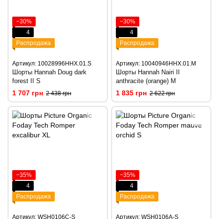
−30%
−30%
4
4
Распродажа
Распродажа
Артикул: 10028996HHX.01.S
Артикул: 10040946HHX.01.M
Шорты Hannah Doug dark
Шорты Hannah Nairi II
forest II S
anthracite (orange) M
1 707 грн
1 835 грн
2 438 грн
2 622 грн
−35%
−35%
4
4
Распродажа
Распродажа
Артикул: WSH0106C-S
Артикул: WSH0106A-S