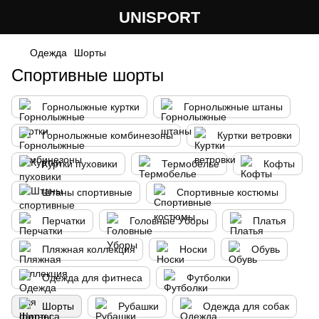
UNISPORT
Одежда
Шорты
Спортивные шорты
Горнолыжные куртки
Горнолыжные штаны
Горнолыжные комбинезоны
Куртки ветровки
Куртки пуховики
Термобелье
Кофты
Штаны спортивные
Спортивные костюмы
Перчатки
Головные Уборы
Платья
Пляжная коллекция
Носки
Обувь
Одежда для фитнеса
Футболки
Шорты
Рубашки
Одежда для собак