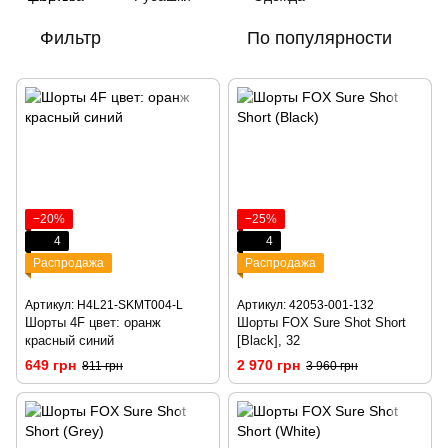
Фильтр
По популярности
−20%
−25%
4
4
Распродажа
Распродажа
Артикул: H4L21-SKMT004-L
Артикул: 42053-001-132
Шорты 4F цвет: оранж
Шорты FOX Sure Shot Short
красный синий
[Black], 32
649 грн
2 970 грн
811 грн
3 960 грн