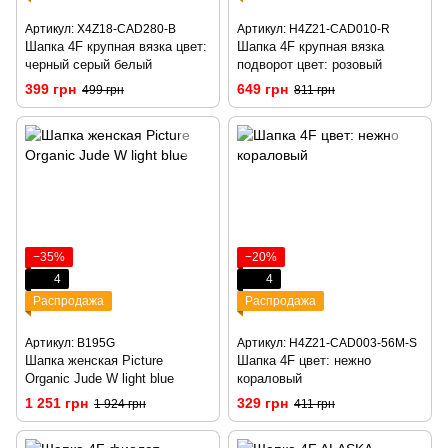
Артикул: X4Z18-CAD280-B
Артикул: H4Z21-CAD010-R
Шапка 4F крупная вязка цвет:
Шапка 4F крупная вязка
черный серый белый
подворот цвет: розовый
399 грн
649 грн
499 грн
811 грн
−35%
−20%
4
4
Распродажа
Распродажа
Артикул: B195G
Артикул: H4Z21-CAD003-56M-S
Шапка женская Picture
Шапка 4F цвет: нежно
Organic Jude W light blue
кораловый
1 251 грн
329 грн
1 924 грн
411 грн