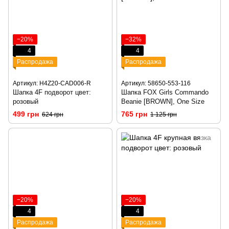
−20%
−32%
4
4
Распродажа
Распродажа
Артикул: H4Z20-CAD006-R
Артикул: 58650-553-116
Шапка 4F подворот цвет:
Шапка FOX Girls Commando
розовый
Beanie [BROWN], One Size
499 грн
765 грн
624 грн
1 125 грн
−20%
−20%
4
4
Распродажа
Распродажа