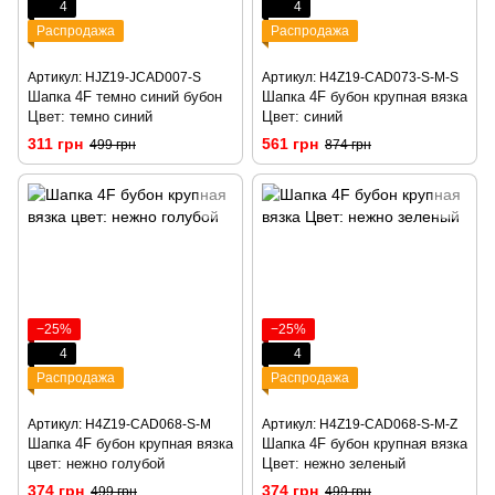
4
4
Распродажа
Распродажа
Артикул: HJZ19-JCAD007-S
Артикул: H4Z19-CAD073-S-M-S
Шапка 4F темно синий бубон
Шапка 4F бубон крупная вязка
Цвет: темно синий
Цвет: синий
311 грн
561 грн
499 грн
874 грн
−25%
−25%
4
4
Распродажа
Распродажа
Артикул: H4Z19-CAD068-S-M
Артикул: H4Z19-CAD068-S-M-Z
Шапка 4F бубон крупная вязка
Шапка 4F бубон крупная вязка
цвет: нежно голубой
Цвет: нежно зеленый
374 грн
374 грн
499 грн
499 грн