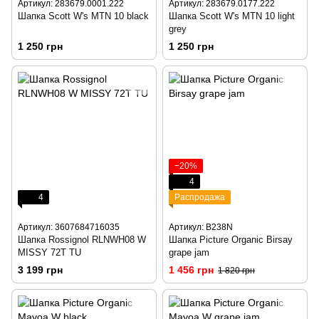
Артикул: 283679.0001.222
Артикул: 283679.0177.222
Шапка Scott W's MTN 10 black
Шапка Scott W's MTN 10 light
grey
1 250 грн
1 250 грн
−20%
4
4
Распродажа
Артикул: 3607684716035
Артикул: B238N
Шапка Rossignol RLNWH08 W
Шапка Picture Organic Birsay
MISSY 72T TU
grape jam
3 199 грн
1 456 грн
1 820 грн