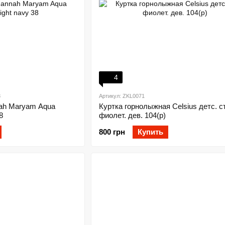
4
8
Артикул: ZKL0071
ah Maryam Aqua
Куртка горнолыжная Celsius детс. с
8
фиолет. дев. 104(р)
800 грн
Купить