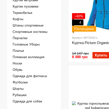
Куртки ветровки
Куртки пуховики
Термобелье
−40%
Кофты
4
Штаны спортивные
Распродажа
Спортивные костюмы
Перчатки
Артикул: MVT291D-L
Kуртка Picture Organic
Головные Уборы
Платья
14 147 грн
Купить
8 488 грн
Пляжная коллекция
Носки
Обувь
Одежда для фитнеса
Футболки
Шорты
Рубашки
Одежда для собак