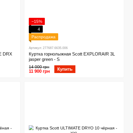
−15%
4
Распродажа
Артикул: 277687.6635.006
TE DRX
Куртка горнолыжная Scott EXPLORAIR 3L
jasper green - S
14 000 грн
Купить
11 900 грн