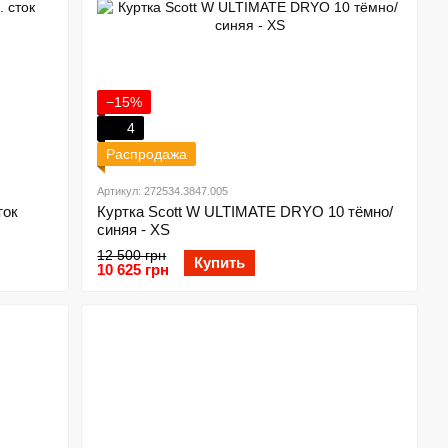
−15%
4
Распродажа
Артикул: 272534.3847.005
ток
Куртка Scott W ULTIMATE DRYO 10 тёмно/
синяя - XS
12 500 грн
Купить
10 625 грн