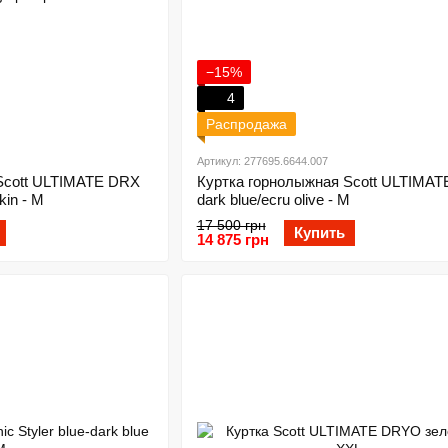
−15%
4
Распродажа
Артикул: 277695.6644.007
Scott ULTIMATE DRX
Куртка горнолыжная Scott ULTIMA
kin - M
dark blue/ecru olive - M
17 500 грн
Купить
14 875 грн