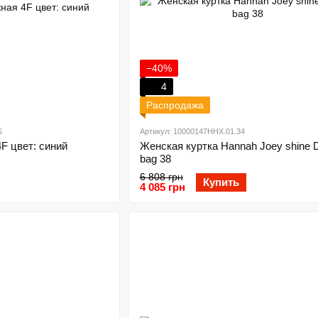
−40%
4
Распродажа
S
Артикул: 10000147HHX.01.34
F цвет: синий
Женская куртка Hannah Joey shine D
bag 38
6 808 грн
Купить
4 085 грн