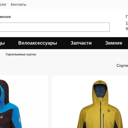
Блог
Контакты
яжения
Г
1
б
ды
Велоаксессуары
Запчасти
Зимнее
Горнолыжные куртки
Сорти