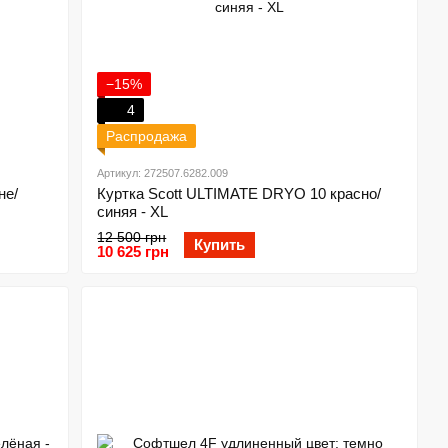
−15%
4
Распродажа
Артикул: 272507.6282.009
не/
Куртка Scott ULTIMATE DRYO 10 красно/
синяя - XL
12 500 грн
Купить
10 625 грн