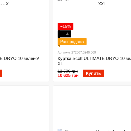
−15%
4
Распродажа
Артикул: 272507.6240.009
TE DRYO 10 зелёно/
Куртка Scott ULTIMATE DRYO 10 зе
XL
12 500 грн
Купить
10 625 грн