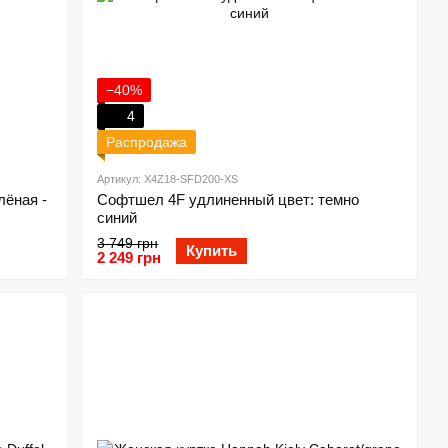
−40%
4
Распродажа
Артикул: X4Z18-SFD200-XS
лёная -
Софтшел 4F удлиненный цвет: темно
синий
3 749 грн
Купить
2 249 грн