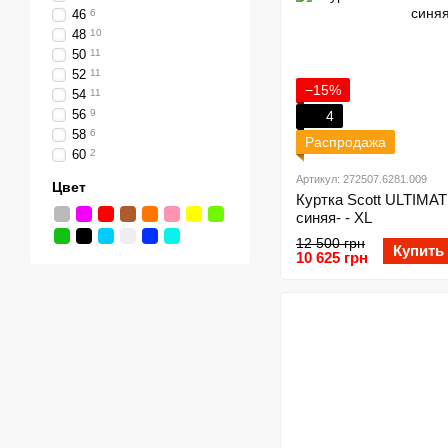
46
6
48
10
50
11
52
11
−15%
54
11
56
9
4
58
6
Распродажа
60
2
Артикул: 272507.6281.009
Цвет
Куртка Scott ULTIMA
синяя- - XL
12 500 грн
Купить
10 625 грн