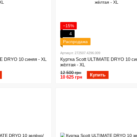
−15%
4
Распродажа
Артикул: 272507.4296.009
E DRYO 10 синяя - XL
Куртка Scott ULTIMATE DRYO 10 си
жёлтая - XL
12 500 грн
Купить
10 625 грн