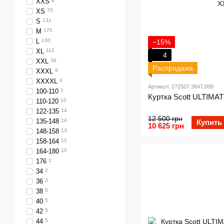
XXS
8
XS
75
S
131
M
175
L
130
−15%
XL
112
4
XXL
36
Распродажа
XXXL
9
XXXXL
4
Артикул: 272507.3847.009
100-110
2
Куртка Scott ULTIMAT
110-120
10
122-135
14
12 500 грн
135-148
14
Купить
10 625 грн
148-158
13
158-164
12
164-180
10
176
1
34
2
36
3
38
5
40
5
42
5
44
5