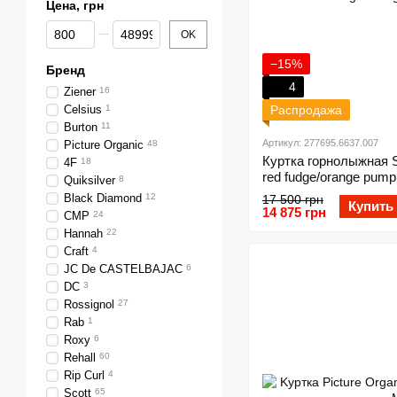
Цена, грн
От Цена, грн
До Цена, грн
OK
−15%
Бренд
4
Ziener
16
Celsius
1
Распродажа
Burton
11
Артикул: 277695.6637.007
Picture Organic
48
Куртка горнолыжная 
4F
18
red fudge/orange pump
Quiksilver
8
Black Diamond
12
17 500 грн
Купить
14 875 грн
CMP
24
Hannah
22
Craft
4
JC De CASTELBAJAC
6
DC
3
Rossignol
27
Rab
1
Roxy
6
Rehall
60
Rip Curl
4
Scott
65