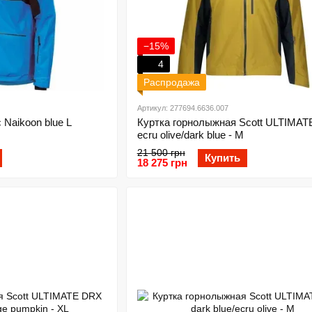
−15%
4
Распродажа
Артикул: 277694.6636.007
 Naikoon blue L
Куртка горнолыжная Scott ULTIMA
ecru olive/dark blue - M
21 500 грн
Купить
18 275 грн