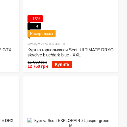
−15%
4
Распродажа
Артикул: 277698.6643.010
TE GTX
Куртка горнолыжная Scott ULTIMATE DRYO
skydive blue/dark blue - XXL
15 000 грн
Купить
12 750 грн