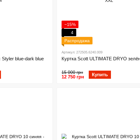
−15%
4
Распродажа
Артикул: 272505.6240.009
 Styler blue-dark blue
Куртка Scott ULTIMATE DRYO зелён
15 000 грн
Купить
12 750 грн