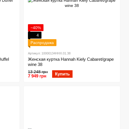
−40%
4
Распродажа
Артикул: 10000134HHX.01.38
uffel
Женская куртка Hannah Kiely Cabaret/grape
wine 38
13 248 грн
Купить
7 949 грн