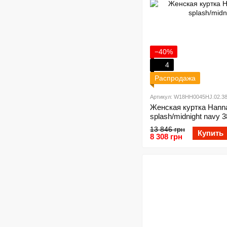
−40%
4
Распродажа
Артикул: W18HH0045HJ.02.3
Женская куртка Hann
splash/midnight navy 3
13 846 грн
Купить
8 308 грн