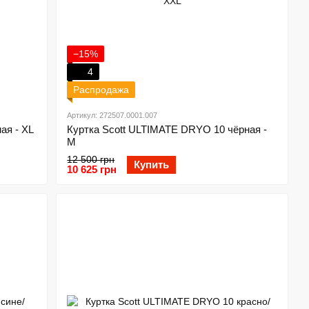
−15%
4
Распродажа
Артикул: 272507.0001.007
ая - XL
Куртка Scott ULTIMATE DRYO 10 чёрная -
M
12 500 грн
Купить
10 625 грн