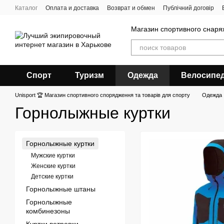
Перейти к основному контенту
Каталог
Оплата и доставка
Возврат и обмен
Публічний договір
Магазин спортивного снар
Спорт
Туризм
Одежда
Велосипе
Unisport 🏆 Магазин спортивного спорядження та товарів для спорту
Одежда
Горнолыжные куртки
Горнолыжные куртки
Мужские куртки
Женские куртки
Детские куртки
Горнолыжные штаны
Горнолыжные
комбинезоны