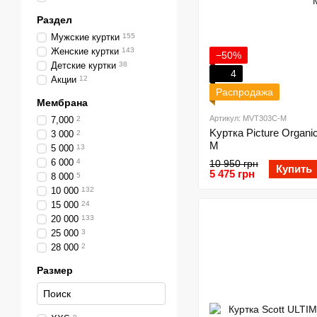
Раздел
Мужские куртки
155
Женские куртки
143
−50%
Детские куртки
38
4
Акции
12
Распродажа
Мембрана
Артикул: MVT303C-M
7,000
2
Kуртка Picture Organic
3 000
2
M
5 000
13
6 000
4
10 950 грн
Купить
5 475 грн
8 000
5
10 000
132
15 000
24
20 000
133
25 000
3
28 000
2
Размер