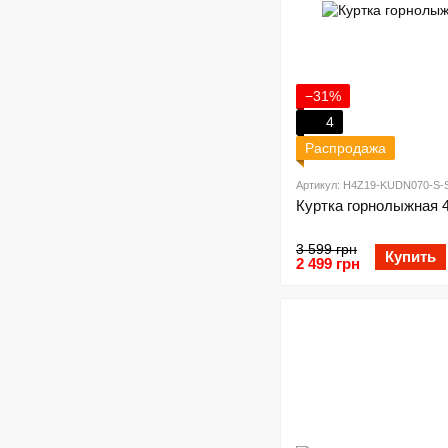
−31%
4
Распродажа
Артикул: H4Z19-KUDN070-S-
Куртка горнолыжная 4
3 599 грн
Купить
2 499 грн