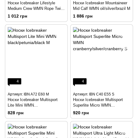
Носки Icebreaker Lifestyle
Носки Icebreaker Mountaineer
Medium Crew WMN Rope Twist
Mid Calf WMN oil/silver/brazil M
Twister HTHR/PrB/Gin S
1 012 грн
1 886 грн
4
4
Артикул: IBN A72 E60 M
Артикул: IBN C40 E55 S
Носки Icebreaker Multisport
Носки Icebreaker Multisport
Lite Mini WMN
Superlite Micro WMN
black/petunia/black M
cranberry/silver/cranberry S
828 грн
920 грн