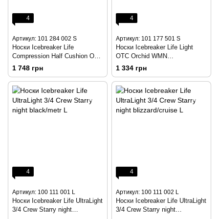
4
4
Артикул: 101 284 002 S
Артикул: 101 177 501 S
Носки Icebreaker Life
Носки Icebreaker Life Light
Compression Half Cushion OTC
OTC Orchid WMN
WMN black/jet hthr/twister
cognac/magenta S
1 748 грн
1 334 грн
hthr/cherub S
4
4
Артикул: 100 111 001 L
Артикул: 100 111 002 L
Носки Icebreaker Life UltraLight
Носки Icebreaker Life UltraLight
3/4 Crew Starry night
3/4 Crew Starry night
black/metr L
blizzard/cruise L