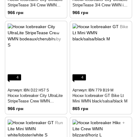
StripeTease 3/4 Crew WMN
StripeTease 3/4 Crew WMN ivy
admiral/gulf/mandarin S
hthr/cherub S
966 грн
966 грн
4
4
Артикул: IBN D22 H57 S
Артикул: IBN 779 B19 M
Носки Icebreaker City UltraLite
Носки Icebreaker GT Bike Lt
StripeTease Crew WMN
Mini WMN black/salsa/black M
bodeaux/cherub/ruby S
966 грн
865 грн