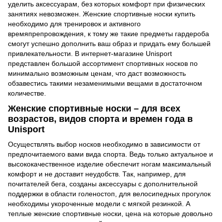
уделить аксессуарам, без которых комфорт при физических
занятиях невозможен. Женские спортивные носки купить
необходимо для тренировок и активного
времяпрепровождения, к тому же такие предметы гардероба
смогут успешно дополнить ваш образ и придать ему большей
привлекательности. В интернет-магазине Unisport
представлен большой ассортимент спортивных носков по
минимально возможным ценам, что даст возможность
обзавестись такими незаменимыми вещами в достаточном
количестве.
Женские спортивные носки – для всех
возрастов, видов спорта и времен года в
Unisport
Осуществлять выбор носков необходимо в зависимости от
предпочитаемого вами вида спорта. Ведь только актуальное и
высококачественное изделие обеспечит ногам максимальный
комфорт и не доставит неудобств. Так, например, для
почитателей бега, созданы аксессуары с дополнительной
поддержки в области голеностоп, для велосипедных прогулок
необходимы укороченные модели с мягкой резинкой. А
теплые женские спортивные носки, цена на которые довольно