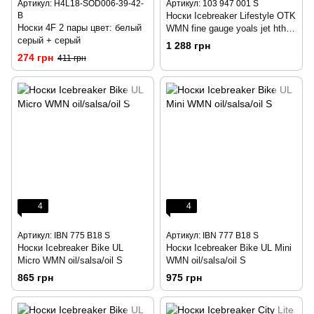
Артикул: H4L18-SOD006-39-42-
Артикул: 103 947 001 S
B
Носки Icebreaker Lifestyle OTK
Носки 4F 2 пары цвет: белый
WMN fine gauge yoals jet hthr
серый + серый
S
1 288 грн
274 грн
411 грн
4
4
Артикул: IBN 775 B18 S
Артикул: IBN 777 B18 S
Носки Icebreaker Bike UL
Носки Icebreaker Bike UL Mini
Micro WMN oil/salsa/oil S
WMN oil/salsa/oil S
865 грн
975 грн