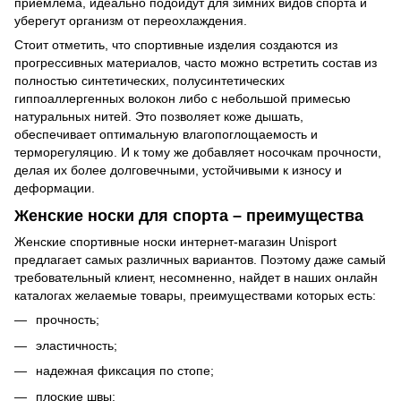
приемлема, идеально подойдут для зимних видов спорта и
уберегут организм от переохлаждения.
Стоит отметить, что спортивные изделия создаются из
прогрессивных материалов, часто можно встретить состав из
полностью синтетических, полусинтетических
гиппоаллергенных волокон либо с небольшой примесью
натуральных нитей. Это позволяет коже дышать,
обеспечивает оптимальную влагопоглощаемость и
терморегуляцию. И к тому же добавляет носочкам прочности,
делая их более долговечными, устойчивыми к износу и
деформации.
Женские носки для спорта – преимущества
Женские спортивные носки интернет-магазин Unisport
предлагает самых различных вариантов. Поэтому даже самый
требовательный клиент, несомненно, найдет в наших онлайн
каталогах желаемые товары, преимуществами которых есть:
прочность;
эластичность;
надежная фиксация по стопе;
плоские швы;