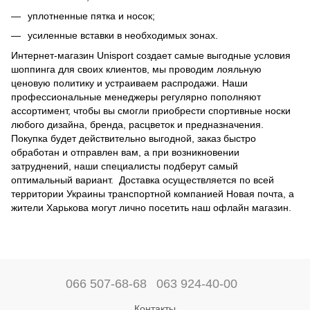
уплотненные пятка и носок;
усиленные вставки в необходимых зонах.
Интернет-магазин Unisport создает самые выгодные условия
шоппинга для своих клиентов, мы проводим лояльную
ценовую политику и устраиваем распродажи. Наши
профессиональные менеджеры регулярно пополняют
ассортимент, чтобы вы смогли приобрести спортивные носки
любого дизайна, бренда, расцветок и предназначения.
Покупка будет действительно выгодной, заказ быстро
обработан и отправлен вам, а при возникновении
затруднений, наши специалисты подберут самый
оптимальный вариант. Доставка осуществляется по всей
территории Украины транспортной компанией Новая почта, а
жители Харькова могут лично посетить наш офлайн магазин.
066 507-68-68
063 924-40-00
Контакты