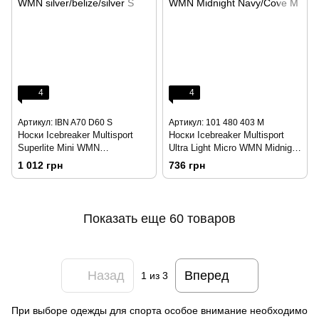
4
4
Артикул: IBN A70 D60 S
Артикул: 101 480 403 M
Носки Icebreaker Multisport
Носки Icebreaker Multisport
Superlite Mini WMN
Ultra Light Micro WMN Midnight
silver/belize/silver S
Navy/Cove M
1 012 грн
736 грн
Показать еще 60 товаров
Назад
Вперед
1
из 3
При выборе одежды для спорта особое внимание необходимо