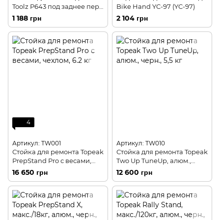
Toolz P643 под заднее перо
Bike Hand YC-97 (YC-97)
рамы
1 188 грн
2 104 грн
4
Артикул: TW001
Артикул: TW010
Стойка для ремонта Topeak
Стойка для ремонта Topeak
PrepStand Pro с весами,
Two Up TuneUp, алюм.,
чехлом, 6.2 кг
черн., 5,5 кг
16 650 грн
12 600 грн