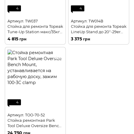
4
4
Артикул: TW037
Артикул: TW014B
Стойка для ремонта Topeak
Стойка для ремонта Topeak
Tune-Up Station макс/35кг
LineUp Stand до 20"-29er
3.4кг
1.5кг black
4 815 грн
3 375 грн
4
Артикул: TOO-70-52
Стойка ремонтная Park
Tool Deluxe Oversize Bench
Mount, устанавливается на
24 750 грн