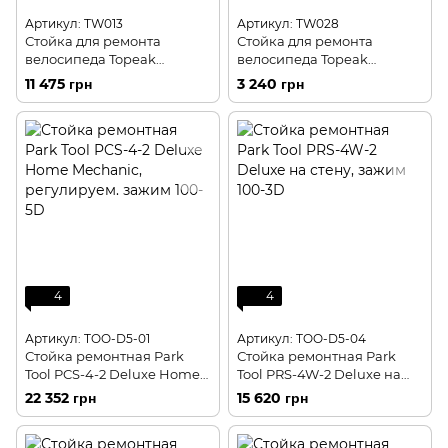
Артикул: TW013
Артикул: TW028
Стойка для ремонта
Стойка для ремонта
велосипеда Topeak
велосипеда Topeak
PrepStand Race
FlashStand
11 475 грн
3 240 грн
4
4
Артикул: TOO-D5-01
Артикул: TOO-D5-04
Стойка ремонтная Park
Стойка ремонтная Park
Tool PCS-4-2 Deluxe Home
Tool PRS-4W-2 Deluxe на
Mechanic, регулируем.
стену, зажим 100-3D
22 352 грн
15 620 грн
зажим 100-5D