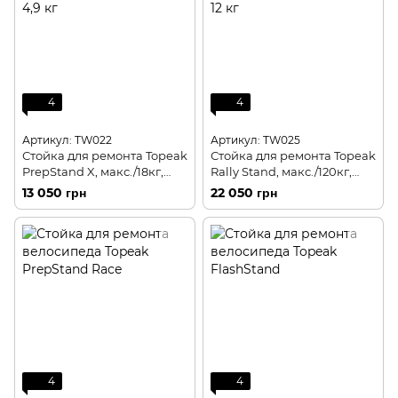
4
4
Артикул: TW022
Артикул: TW025
Стойка для ремонта Topeak
Стойка для ремонта Topeak
PrepStand X, макс./18кг,
Rally Stand, макс./120кг,
алюм., черн., 4,9 кг
алюм., черн., 12 кг
13 050 грн
22 050 грн
4
4