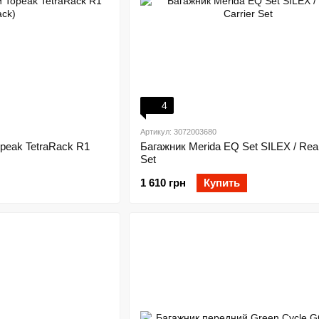
4
Артикул: 3072003680
peak TetraRack R1
Багажник Merida EQ Set SILEX / Rear
Set
1 610 грн
Купить