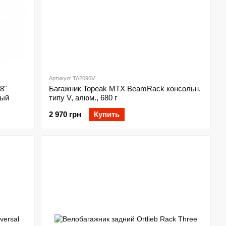
Артикул: TA2096V
8"
Багажник Topeak MTX BeamRack консольн.
ный
типу V, алюм., 680 г
2 970 грн
Купить