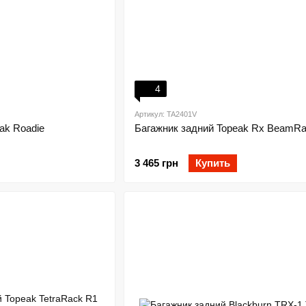
4
Артикул: TA2401V
ak Roadie
Багажник задний Topeak Rx BeamR
3 465 грн
Купить