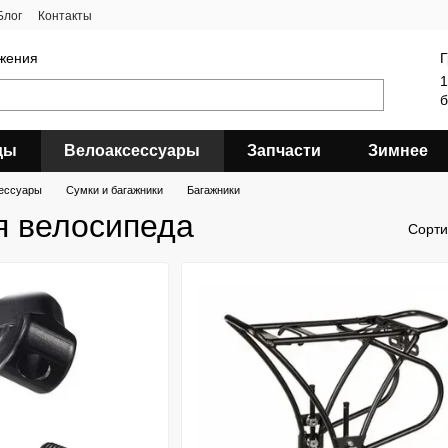
Блог
Контакты
яжения
Г
1
б
ды
Велоаксессуары
Запчасти
Зимнее
ессуары
Сумки и багажники
Багажники
я велосипеда
Сорти