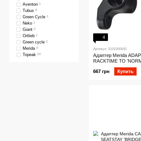
Aventon
1
Tubus
9
Green Сycle
1
Neko
1
Giant
3
Ortlieb
1
4
Green cycle
2
Merida
4
Артикул: 3101000691
Topeak
20
Адаптер Merida AD
RACKTIME TO 'NOR
667 грн
Купить