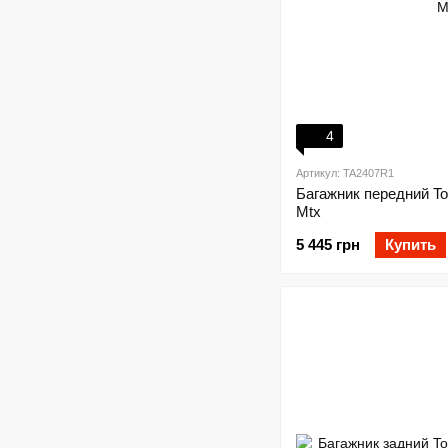
4
Артикул: TA2407R1
Багажник передний To
Mtx
5 445 грн
Купить