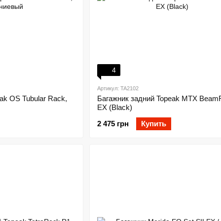
4
Артикул: TA2102
ak OS Tubular Rack,
Багажник задний Topeak MTX Beam
EX (Black)
2 475 грн
Купить