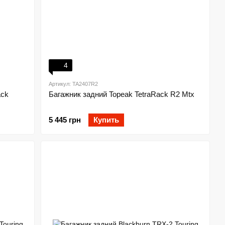
4
Артикул: TA2407R2
ack
Багажник задний Topeak TetraRack R2 Mtx
5 445 грн
Купить