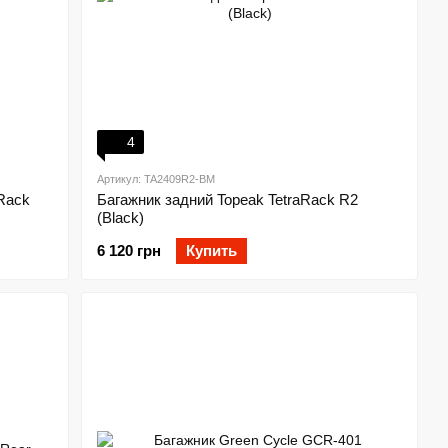
4
Артикул: TA2409R2-BM
Rack
Багажник задний Topeak TetraRack R2
(Black)
6 120 грн
Купить