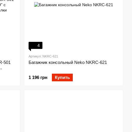
4
Артикул: NKRC-621
R-501
Багажник консольный Neko NKRC-621
и
1 196 грн
Купить