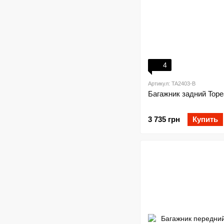
4
Артикул: TA2403-B
Багажник задний Tope
3 735 грн
Купить