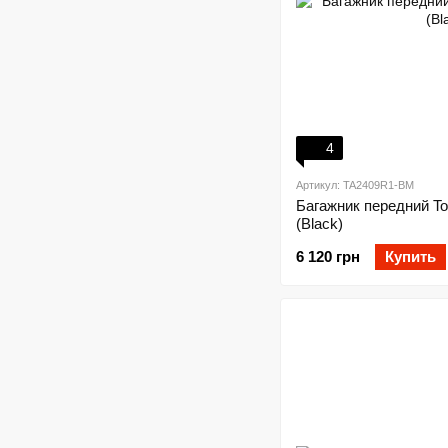
4
Артикул: TA2409R1-BM
Багажник передний To
(Black)
6 120 грн
Купить