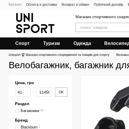
Перейти к основному контенту
Каталог
Оплата и доставка
Возврат и обмен
Публічний договір
Магазин спортивного снар
Спорт
Туризм
Одежда
Велосипе
Unisport 🏆 Магазин спортивного спорядження та товарів для спорту
Велоакс
Велобагажник, багажник дл
Цена, грн
От Цена, грн
До Цена, грн
OK
Раздел
Багажники
44
Бренд
Blackburn
2