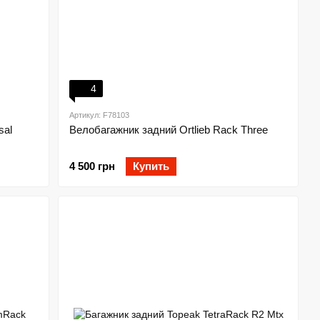
4
Артикул: F78103
sal
Велобагажник задний Ortlieb Rack Three
4 500 грн
Купить