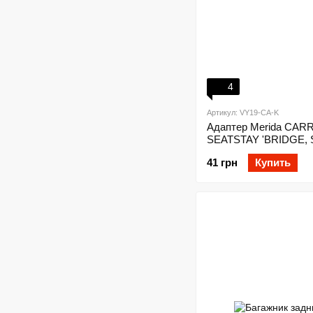
4
Артикул: VY19-CA-K
Адаптер Merida CA
SEATSTAY 'BRIDGE, 
41 грн
Купить