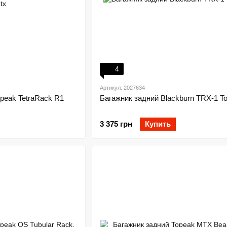
4
Артикул: 2027634
peak TetraRack R1
Багажник задний Blackburn TRX-1 To
3 375 грн
Купить