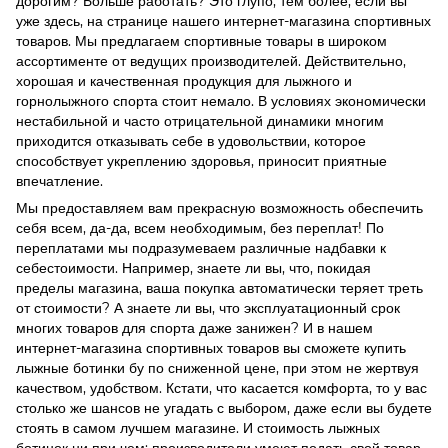
дорогим? Больше работать? Это глупо, тем более, если вы
уже здесь, на странице нашего интернет-магазина спортивных
товаров. Мы предлагаем спортивные товары в широком
ассортименте от ведущих производителей. Действительно,
хорошая и качественная продукция для лыжного и
горнолыжного спорта стоит немало. В условиях экономически
нестабильной и часто отрицательной динамики многим
приходится отказывать себе в удовольствии, которое
способствует укреплению здоровья, приносит приятные
впечатление.
Мы предоставляем вам прекрасную возможность обеспечить
себя всем, да-да, всем необходимым, без переплат! По
переплатами мы подразумеваем различные надбавки к
себестоимости. Например, знаете ли вы, что, покидая
пределы магазина, ваша покупка автоматически теряет треть
от стоимости? А знаете ли вы, что эксплуатационный срок
многих товаров для спорта даже занижен? И в нашем
интернет-магазина спортивных товаров вы сможете купить
лыжные ботинки бу по сниженной цене, при этом не жертвуя
качеством, удобством. Кстати, что касается комфорта, то у вас
столько же шансов не угадать с выбором, даже если вы будете
стоять в самом лучшем магазине. И стоимость лыжных
ботинок ни при чем: производители умеют подать свой товар