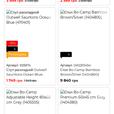
3 999 грн
2 599 грн
4 499 грн
2 899 грн
−10%
4
Распродажа
4
Артикул: 928874
Артикул: DAS301454
Стул раскладной Outwell
Стол Bo-Camp Bamboo
Sauntons Ocean Blue
Brown/Silver (1404800)
(470401)
1 749 грн
9 840 грн
1 949 грн