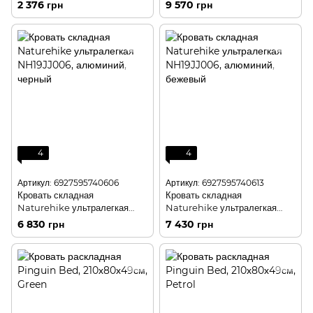
(1404322)
(1404187)
2 376 грн
9 570 грн
4
4
Артикул: 6927595740606
Артикул: 6927595740613
Кровать складная
Кровать складная
Naturehike ультралегкая
Naturehike ультралегкая
NH19JJ006, алюминий,
NH19JJ006, алюминий,
6 830 грн
7 430 грн
черный
бежевый