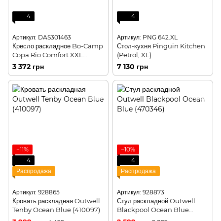
4
4
Артикул: DAS301463
Артикул: PNG 642.XL
Кресло раскладное Bo-Camp
Стол-кухня Pinguin Kitchen
Copa Rio Comfort XXL
(Petrol, XL)
Graphite (1211961)
3 372 грн
7 130 грн
−11%
−10%
4
4
Распродажа
Распродажа
Артикул: 928865
Артикул: 928873
Кровать раскладная Outwell
Стул раскладной Outwell
Tenby Ocean Blue (410097)
Blackpool Ocean Blue
(470346)