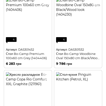
4
4
Артикул: DAS301452
Артикул: DAS301532
Стол Bo-Camp Premium
Стол Bo-Camp Woodbine
100x60 cm Grey (1404406)
Oval 150x80 cm Black/Wood
look (1404230)
6 283 грн
9 786 грн