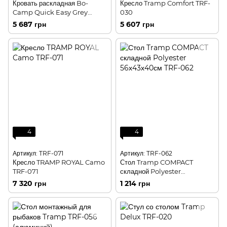
Кровать раскладная Bo-
Кресло Tramp Comfort TRF-
Camp Quick Easy Grey
030
(1304472)
5 687 грн
5 607 грн
4
4
Артикул: TRF-071
Артикул: TRF-062
Кресло TRAMP ROYAL Camo
Стол Tramp COMPACT
TRF-071
складной Polyester
56х43х40см TRF-062
7 320 грн
1 214 грн