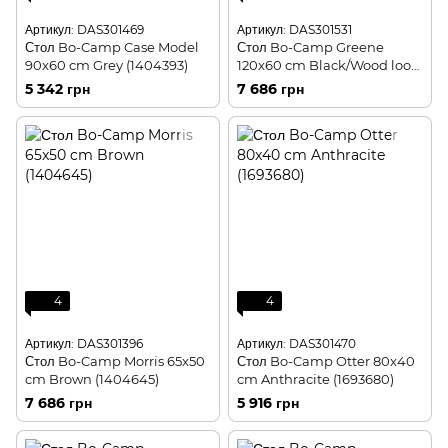
Артикул: DAS301469
Артикул: DAS301531
Стол Bo-Camp Case Model
Стол Bo-Camp Greene
90x60 cm Grey (1404393)
120x60 cm Black/Wood look
(1404210)
5 342 грн
7 686 грн
4
4
Артикул: DAS301396
Артикул: DAS301470
Стол Bo-Camp Morris 65x50
Стол Bo-Camp Otter 80x40
cm Brown (1404645)
cm Anthracite (1693680)
7 686 грн
5 916 грн