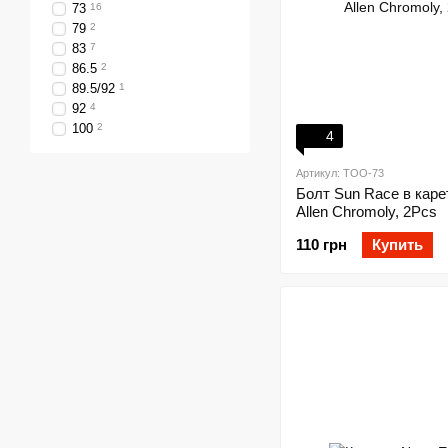
73
16
79
2
83
7
86.5
2
89.5/92
1
92
4
100
2
4
Артикул: TOO-73
Болт Sun Race в кар
Allen Chromoly, 2Pcs
110 грн
Купить