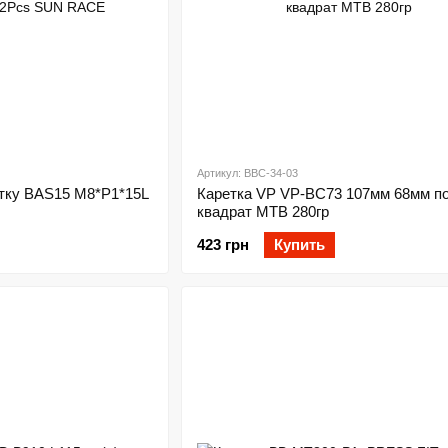
Артикул: BBC-34-03
етку BAS15 M8*P1*15L
Каретка VP VP-BC73 107мм 68мм п
квадрат MTB 280гр
423 грн
Купить