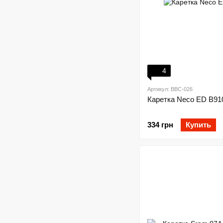
4
Артикул: BBC-026
Каретка Neco ED B91
334 грн
Купить