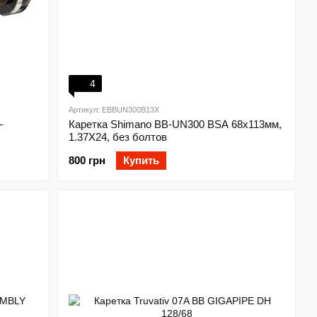
4
Артикул: EBBUN300B13X
–
Каретка Shimano BB-UN300 BSA 68x113мм,
1.37Х24, без болтов
800 грн
Купить