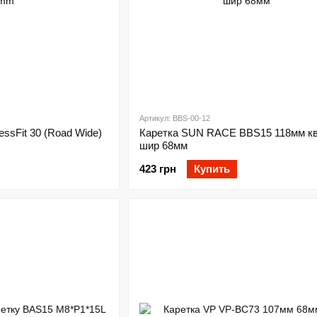
Артикул: BBS-00-12
ssFit 30 (Road Wide)
Каретка SUN RACE BBS15 118мм к
шир 68мм
423 грн
Купить