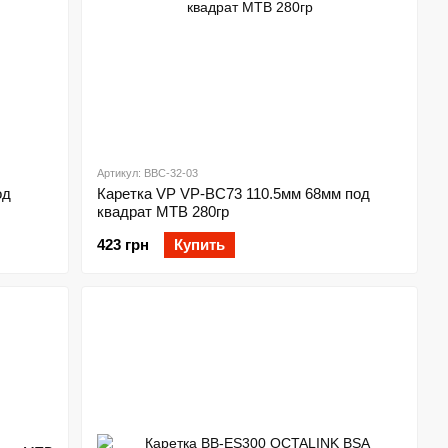
Артикул: BBC-32-03
од
Каретка VP VP-BC73 110.5мм 68мм под
квадрат MTB 280гр
423 грн
Купить