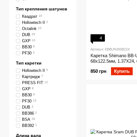
Тип крепления шатунов
Квадрат
16
Hollowtech II
2
Octalink
10
DUB
26
4
GXP
10
BB30
6
Артикул: EBBUN300B22X
PF30
3
Каретка Shimano BB
68x122.5мм, 1.37Х24,
Тип каретки
Hollowtech II
5
850 грн
Купить
Картридж
7
PRESS FIT
12
GXP
9
BB30
9
PF30
13
DUB
3
BB386
2
BSA
28
BB392
1
Длина вала