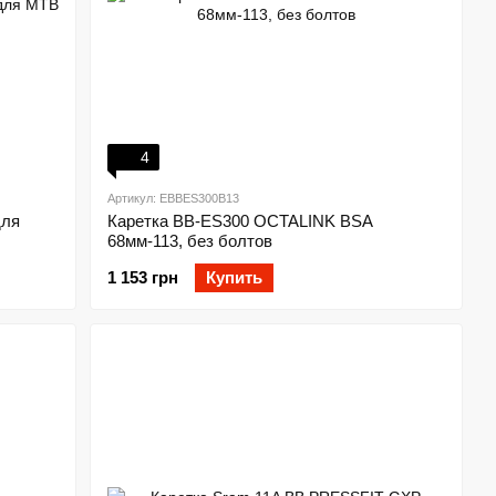
4
Артикул: EBBES300B13
для
Каретка BB-ES300 OCTALINK BSA
68мм-113, без болтов
1 153 грн
Купить