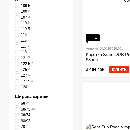
109.5
1
100
2
107
2
110
1
110.5
1
113
5
4
115
2
117
1
Артикул: 00.6418.018.001
118
4
Каретка Sram DUB Pre
121
5
68mm
122.5
2
2 484 грн
Купить
126
2
127
1
127.5
2
128
1
Ширина каретки
68
26
68/73
23
68/74
1
68/92
1
70
1