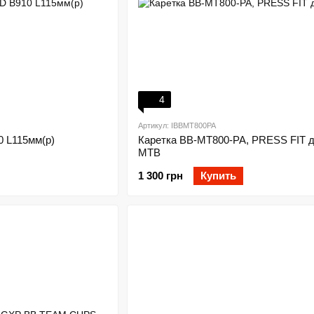
4
Артикул: IBBMT800PA
0 L115мм(р)
Каретка BB-MT800-PA, PRESS FIT 
MTB
1 300 грн
Купить