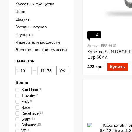
Кассеты и трещетки
Цепи
Шатуны
Звезды шатунов
Групсеты
4
Измерители мощности
Артикул: BBS-14-01
Электронная трансмиссия
Каретка SUN RACE B
шир 68мм
Цена, грн
423 грн
Купить
От Цена, грн
До Цена, грн
OK
Бренд
Sun Race
3
Truvativ
2
FSA
5
Neco
1
RaceFace
14
Sram
48
Shimano
25
VP
1