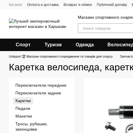
Перейти к основному контенту
Каталог
Оплата и доставка
Возврат и обмен
Публічний договір
Магазин спортивного снар
Спорт
Туризм
Одежда
Велосипе
Unisport 🏆 Магазин спортивного спорядження та товарів для спорту
Запчаст
Каретка велосипеда, карет
Переключатели передние
Переключатели задние
Каретки
Педали
Манетки
Тросы, рубашки,
законцовки