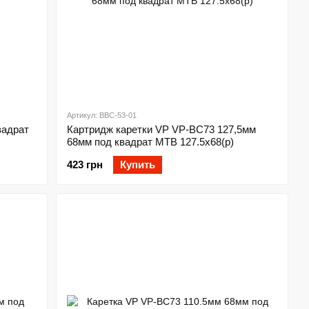
Артикул: BBC-53-01
вадрат
Картридж каретки VP VP-BC73 127,5мм
68мм под квадрат MTB 127.5х68(р)
423 грн
Купить