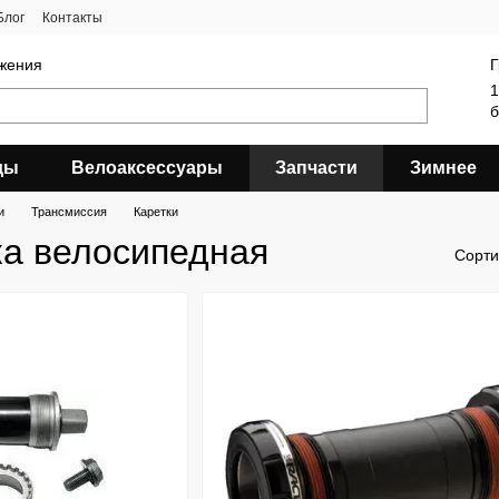
Блог
Контакты
яжения
Г
1
б
ды
Велоаксессуары
Запчасти
Зимнее
и
Трансмиссия
Каретки
ка велосипедная
Сорти