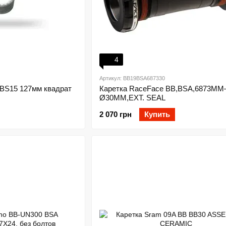
4
Артикул: BB19BSA687330
BS15 127мм квадрат
Каретка RaceFace BB,BSA,6873MM
Ø30MM,EXT. SEAL
2 070 грн
Купить