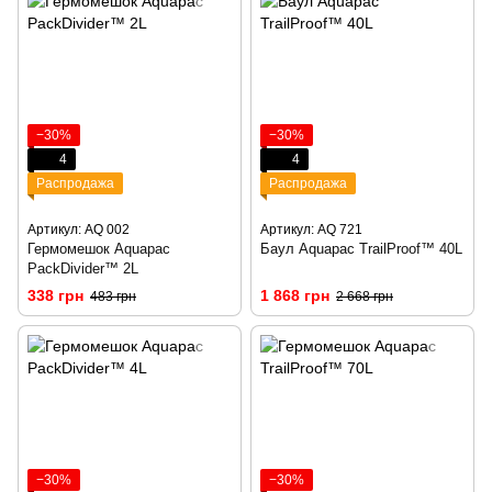
−30%
−30%
4
4
Распродажа
Распродажа
Артикул: AQ 002
Артикул: AQ 721
Гермомешок Aquapac
Баул Aquapac TrailProof™ 40L
PackDivider™ 2L
338 грн
1 868 грн
483 грн
2 668 грн
−30%
−30%