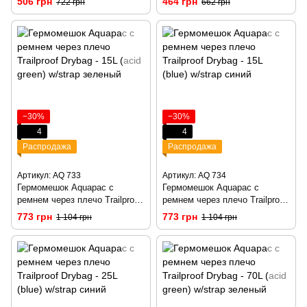
506 грн
464 грн
722 грн
662 грн
−30%
−30%
4
4
Распродажа
Распродажа
Артикул: AQ 733
Артикул: AQ 734
Гермомешок Aquapac с
Гермомешок Aquapac с
ремнем через плечо Trailproof
ремнем через плечо Trailproof
Drybag - 15L (acid green)
Drybag - 15L (blue) w/strap
773 грн
773 грн
1 104 грн
1 104 грн
w/strap зеленый
синий