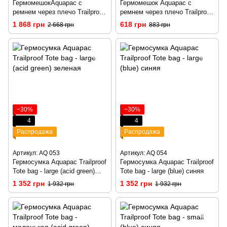
ГермомешокAquapac с
Гермомешок Aquapac с
ремнем через плечо Trailproof
ремнем через плечо Trailproof
Drybag - 70L (blue) w/strap
Drybag - 7L (acid green) w/strap
1 868 грн
618 грн
2 668 грн
883 грн
синий
зеленый
−30%
−30%
4
4
Распродажа
Распродажа
Артикул: AQ 053
Артикул: AQ 054
Гермосумка Aquapac Trailproof
Гермосумка Aquapac Trailproof
Tote bag - large (acid green)
Tote bag - large (blue) синяя
зеленая
1 352 грн
1 352 грн
1 932 грн
1 932 грн