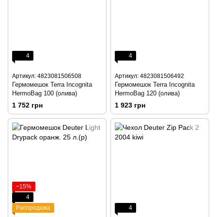
4
4
Артикул: 4823081506508
Артикул: 4823081506492
Гермомешок Terra Incognita
Гермомешок Terra Incognita
HermoBag 100 (олива)
HermoBag 120 (олива)
1 752 грн
1 923 грн
−15%
4
Распродажа
4