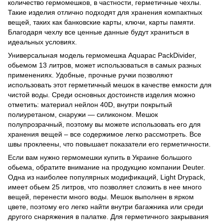
количество гермомешков, в частности, герметичные чехлы.
Такие изделия отлично подходят для хранения компактных
вещей, таких как банковские карты, ключи, карты памяти.
Благодаря чехлу все ценные данные будут храниться в
идеальных условиях.
Универсальная модель гермомешка Aquapac PackDivider,
обьемом 13 литров, может использоваться в самых разных
применениях. Удобные, прочные ручки позволяют
использовать этот герметичный мешок в качестве емкости для
чистой воды. Среди основных достоинств изделия можно
отметить: материал нейлон 40D, внутри покрытый
полиуретаном, снаружи — силиконом. Мешок
полупрозрачный, поэтому вы можете использовать его для
хранения вещей – все содержимое легко рассмотреть. Все
швы проклеены, что повышает показатели его герметичности.
Если вам нужно гермомешки купить в Украине большого
обьема, обратите внимание на продукцию компании Deuter.
Одна из наиболее популярных модификаций, Light Drypack,
имеет обьем 25 литров, что позволяет сложить в нее много
вещей, перенести много воды. Мешок выполнен в ярком
цвете, поэтому его легко найти внутри багажника или среди
другого снаряжения в палатке. Для герметичного закрывания