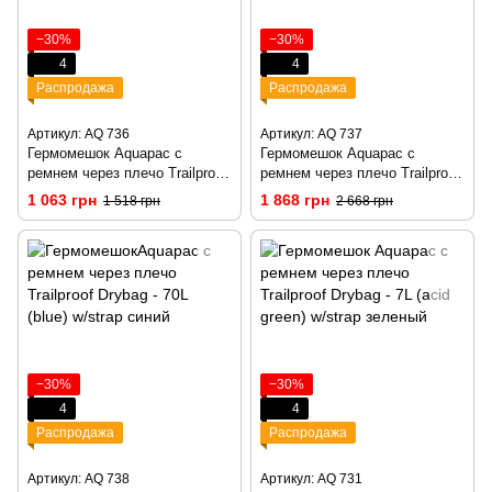
−30%
−30%
4
4
Распродажа
Распродажа
Артикул: AQ 736
Артикул: AQ 737
Гермомешок Aquapac с
Гермомешок Aquapac с
ремнем через плечо Trailproof
ремнем через плечо Trailproof
Drybag - 25L (blue) w/strap
Drybag - 70L (acid green)
1 063 грн
1 868 грн
1 518 грн
2 668 грн
синий
w/strap зеленый
−30%
−30%
4
4
Распродажа
Распродажа
Артикул: AQ 738
Артикул: AQ 731