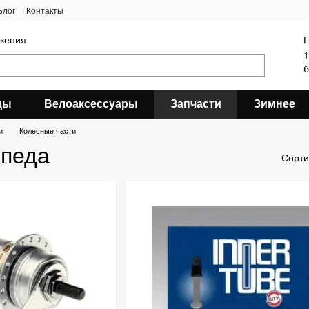
Блог
Контакты
яжения
Г
1
б
ды
Велоаксессуары
Запчасти
Зимнее
и
Колесные части
ипеда
Сорти