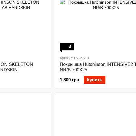
4
Артикул: PV527281
SON SKELETON
Покрышка Hutchinson INTENSIVE2 
ARDSKIN
NR/B 700X25
1 800 грн
Купить