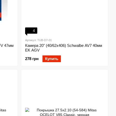
4
Артикул: TUB-D7-01
 FV 47мм
Камера 20" (40/62x406) Schwalbe AV7 40мм
EK AGV
278 грн
Купить