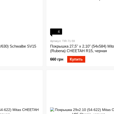
4
Артикул: TIR-71-59
2/630) Schwalbe SV15
Покрышка 27,5'' x 2.10" (54x584) Mit
(Rubena) CHEETAH R15, черная
660 грн
Купить