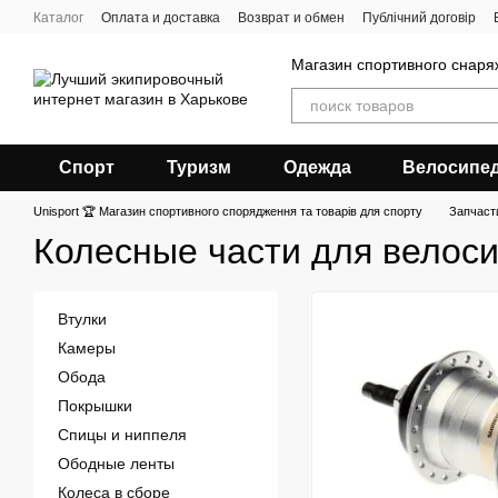
Перейти к основному контенту
Каталог
Оплата и доставка
Возврат и обмен
Публічний договір
Магазин спортивного снар
Спорт
Туризм
Одежда
Велосипе
Unisport 🏆 Магазин спортивного спорядження та товарів для спорту
Запчаст
Колесные части для велос
Втулки
Камеры
Обода
Покрышки
Спицы и ниппеля
Ободные ленты
Колеса в сборе