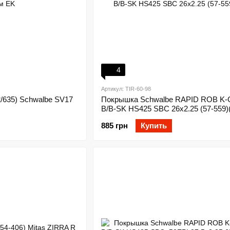
4
Артикул: TIR-60-98
2/635) Schwalbe SV17
Покрышка Schwalbe RAPID ROB K-
B/B-SK HS425 SBC 26x2.25 (57-559)(
885 грн
Купить