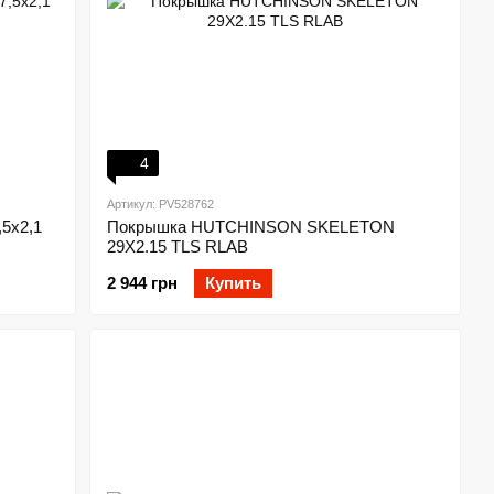
4
Артикул: PV528762
5x2,1
Покрышка HUTCHINSON SKELETON
29X2.15 TLS RLAB
2 944 грн
Купить