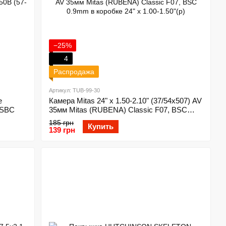
−25%
4
Распродажа
Артикул: TUB-99-30
e
Камера Mitas 24" x 1.50-2.10" (37/54x507) AV
 SBC
35мм Mitas (RUBENA) Classic F07, BSC
0.9mm в коробке 24" x 1.00-1.50"(р)
185 грн
Купить
139 грн