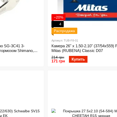
−20%
4
Распродажа
Артикул: TUB-F8-01
no SG-3C41 3-
Камера 26" x 1.50-2.10" (37/54x559)
тормозом Shimano,
Mitas (RUBENA) Classic D07
ез SM-3C41, серебр
214 грн
Купить
171 грн