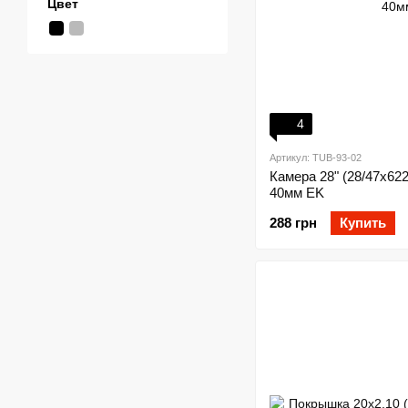
Цвет
4
Артикул: TUB-93-02
Камера 28" (28/47x62
40мм EK
288 грн
Купить