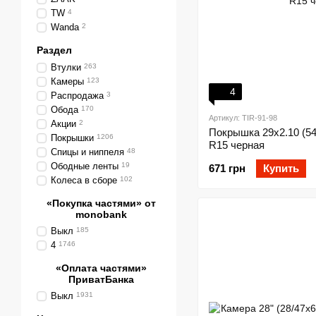
TW
4
Wanda
2
Раздел
Втулки
263
Камеры
123
4
Распродажа
3
Обода
170
Артикул: TIR-91-98
Акции
2
Покрышка 29x2.10 (5
Покрышки
1206
R15 черная
Спицы и ниппеля
48
Ободные ленты
19
671 грн
Купить
Колеса в сборе
102
«Покупка частями» от
monobank
Выкл
185
4
1746
«Оплата частями»
ПриватБанка
Выкл
1931