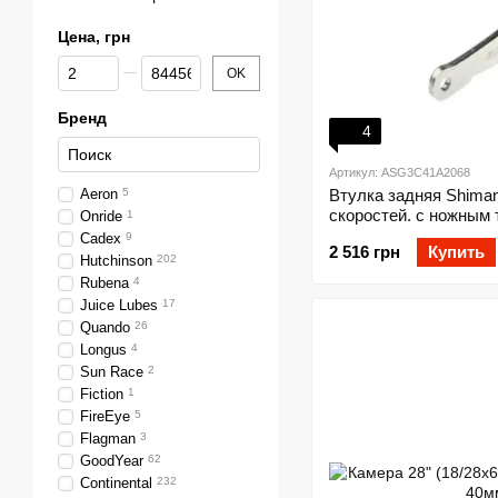
Цена, грн
От Цена, грн
До Цена, грн
OK
Бренд
4
Артикул: ASG3C41A2068
Aeron
5
Втулка задняя Shima
скоростей. с ножным 
Onride
1
36отв (OLD 120мм) б
Cadex
9
2 516 грн
Купить
ОЕМ
Hutchinson
202
Rubena
4
Juice Lubes
17
Quando
26
Longus
4
Sun Race
2
Fiction
1
FireEye
5
Flagman
3
GoodYear
62
Continental
232