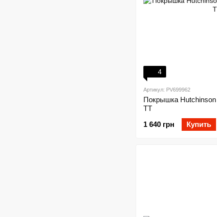
4
Артикул: PV699962
Покрышка Hutchinson
TT
1 640 грн
Купить