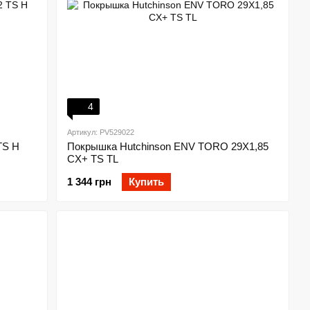
4
Артикул: PV529022
TS H
Покрышка Hutchinson ENV TORO 29X1,85
CX+ TS TL
1 344 грн
Купить