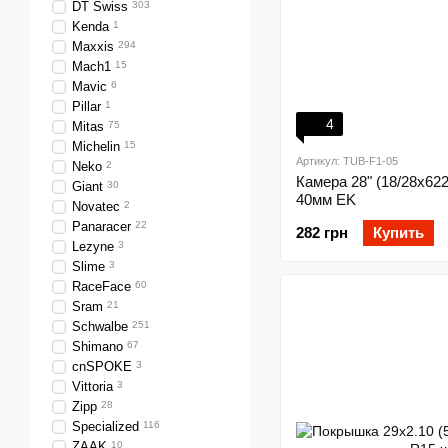
DT Swiss
303
Kenda
1
Maxxis
294
Mach1
15
Mavic
6
Pillar
1
4
Mitas
75
Michelin
15
Артикул: TUB-F1-05
Neko
2
Камера 28" (18/28x62
Giant
30
40мм EK
Novatec
2
Panaracer
22
282 грн
Купить
Lezyne
3
Slime
3
RaceFace
60
Sram
21
Schwalbe
251
Shimano
67
cnSPOKE
3
Vittoria
3
Zipp
28
Specialized
116
ZAAK
10