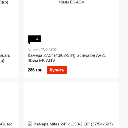
4
Артикул: TUB-42-38
Guard
Камера 27,5" (40/62-584) Schwalbe AV21
р)
40мм EK AGV
286 грн
Купить