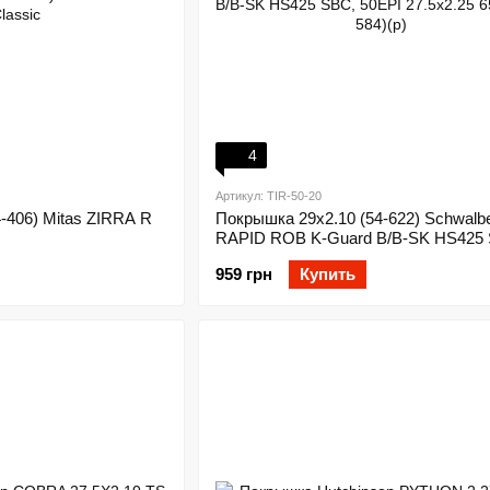
4
Артикул: TIR-50-20
-406) Mitas ZIRRA R
Покрышка 29x2.10 (54-622) Schwalb
RAPID ROB K-Guard B/B-SK HS425
959 грн
Купить