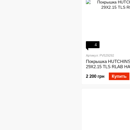
4
Артикул: PV529292
Покрышка HUTCHIN
29X2.15 TLS RLAB H
2 200 грн
Купить