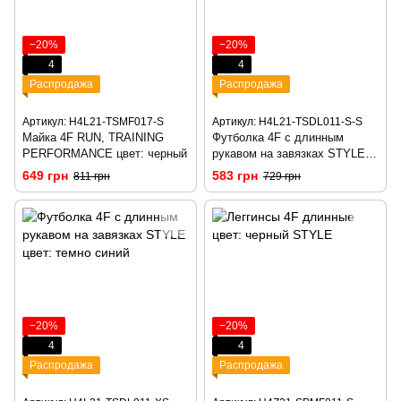
−20%
−20%
4
4
Распродажа
Распродажа
Артикул: H4L21-TSMF017-S
Артикул: H4L21-TSDL011-S-S
Майка 4F RUN, TRAINING
Футболка 4F с длинным
PERFORMANCE цвет: черный
рукавом на завязках STYLE
цвет: светло синий
649 грн
583 грн
811 грн
729 грн
−20%
−20%
4
4
Распродажа
Распродажа