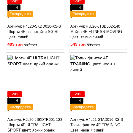
−20%
−20%
4
4
Распродажа
Распродажа
Артикул: H4L20-SKDD010-XS-S
Артикул: HJL20-JTSD002-140
Шорты 4F разлетайки SGIRL
Майка 4F FITNESS MOVING
цвет: синий
цвет: темно синий
499 грн
549 грн
624 грн
686 грн
−20%
−20%
4
4
Распродажа
Распродажа
Артикул: HJL20-JSKDTR001-122
Артикул: H4L21-STAD016-XS-S
Шорты 4F ULTRA LIGHT
Топик финтес 4F TRAINING
SPORT цвет: яркий оранж
цвет: неон + синий