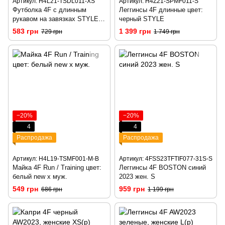
Артикул: H4L21-TSDL011-XS
Артикул: H4Z21-SPMF011-S
Футболка 4F с длинным
Леггинсы 4F длинные цвет:
рукавом на завязках STYLE
черный STYLE
цвет: темно синий
583 грн
1 399 грн
729 грн
1 749 грн
−20%
−20%
4
4
Распродажа
Распродажа
Артикул: H4L19-TSMF001-M-B
Артикул: 4FSS23TFTIF077-31S-S
Майка 4F Run / Training цвет:
Леггинсы 4F BOSTON синий
белый new x муж.
2023 жен. S
549 грн
959 грн
686 грн
1 199 грн