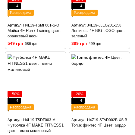
4
4
Распродажа
Распродажа
Артикул: H4L19-TSMF001-S-O
Артикул: J4L19-JLEG201-158
Майка 4F Run / Training цвет:
Леггинсы 4F BIG LOGO цвет:
оранжевый неон
зеленый
549 грн
399 грн
686 грн
499 грн
−50%
−20%
4
4
Распродажа
Распродажа
Артикул: H4L19-TSDF003-M
Артикул: H4Z19-STAD002B-XS-B
Футболка 4F MAKE FITNESS1
Топик финтес 4F Цвет: бордо
цвет: темно малиновый