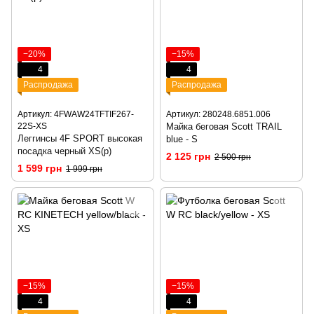
−20%
−15%
4
4
Распродажа
Распродажа
Артикул: 4FWAW24TFTIF267-
Артикул: 280248.6851.006
22S-XS
Майка беговая Scott TRAIL
Леггинсы 4F SPORT высокая
blue - S
посадка черный XS(р)
2 125 грн
2 500 грн
1 599 грн
1 999 грн
−15%
−15%
4
4