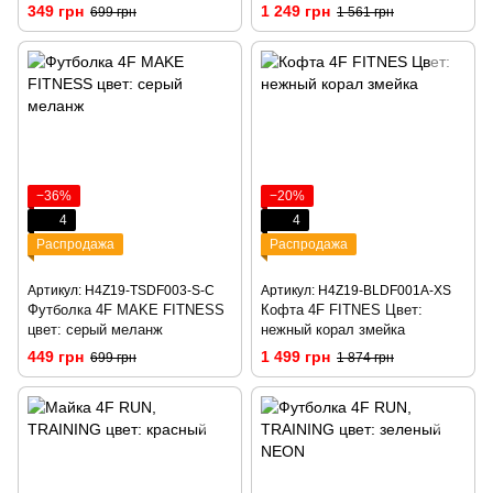
349 грн
1 249 грн
699 грн
1 561 грн
−36%
−20%
4
4
Распродажа
Распродажа
Артикул: H4Z19-TSDF003-S-C
Артикул: H4Z19-BLDF001A-XS
Футболка 4F MAKE FITNESS
Кофта 4F FITNES Цвет:
цвет: серый меланж
нежный корал змейка
449 грн
1 499 грн
699 грн
1 874 грн