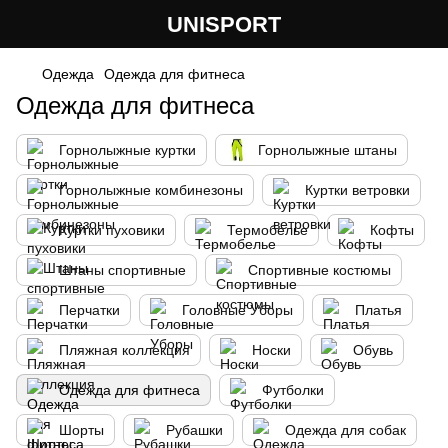
UNISPORT
Одежда
Одежда для фитнеса
Одежда для фитнеса
Горнолыжные куртки
Горнолыжные штаны
Горнолыжные комбинезоны
Куртки ветровки
Куртки пуховики
Термобелье
Кофты
Штаны спортивные
Спортивные костюмы
Перчатки
Головные Уборы
Платья
Пляжная коллекция
Носки
Обувь
Одежда для фитнеса
Футболки
Шорты
Рубашки
Одежда для собак