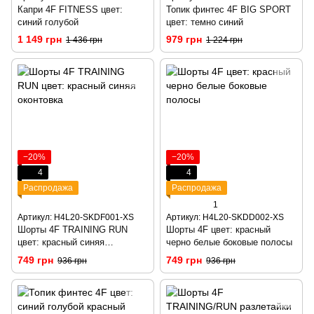
Капри 4F FITNESS цвет:
Топик финтес 4F BIG SPORT
синий голубой
цвет: темно синий
1 149 грн
979 грн
1 436 грн
1 224 грн
−20%
−20%
4
4
Распродажа
Распродажа
1
Артикул: H4L20-SKDF001-XS
Артикул: H4L20-SKDD002-XS
Шорты 4F TRAINING RUN
Шорты 4F цвет: красный
цвет: красный синяя
черно белые боковые полосы
оконтовка
749 грн
749 грн
936 грн
936 грн