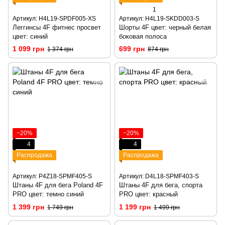
1
Артикул: H4L19-SPDF005-XS
Артикул: H4L19-SKDD003-S
Леггинсы 4F фитнес просвет
Шорты 4F цвет: черный белая
цвет: синий
боковая полоса
1 099 грн
699 грн
1 374 грн
874 грн
−20%
−20%
4
4
Распродажа
Распродажа
Артикул: P4Z18-SPMF405-S
Артикул: D4L18-SPMF403-S
Штаны 4F для бега Poland 4F
Штаны 4F для бега, спорта
PRO цвет: темно синий
PRO цвет: красный
1 399 грн
1 199 грн
1 749 грн
1 499 грн