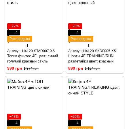
−27%
−20%
4
4
Распродажа
Распродажа
1
1
Артикул: H4L20-STAD007-XS
Артикул: H4L20-SKDF005-XS
Топик финтес 4F цвет: синий
Шорты 4F TRAINING/RUN
голубой красный стиль
разлетайки цвет: красный
999 грн
899 грн
1 374 грн
1 124 грн
−47%
−20%
4
4