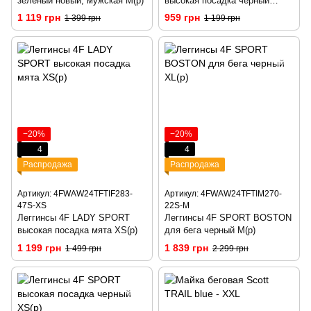
зеленый новый, мужская M(р)
высокая посадка черный
XS(р)
1 119 грн
959 грн
1 399 грн
1 199 грн
−20%
−20%
4
4
Распродажа
Распродажа
Артикул: 4FWAW24TFTIF283-
Артикул: 4FWAW24TFTIM270-
47S-XS
22S-M
Леггинсы 4F LADY SPORT
Леггинсы 4F SPORT BOSTON
высокая посадка мята XS(р)
для бега черный M(р)
1 199 грн
1 839 грн
1 499 грн
2 299 грн