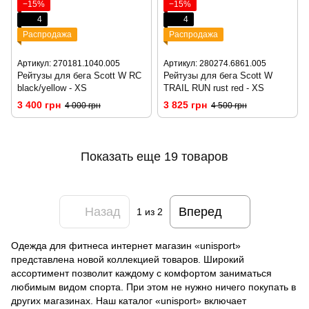
−15%
−15%
4
4
Распродажа
Распродажа
Артикул: 270181.1040.005
Артикул: 280274.6861.005
Рейтузы для бега Scott W RC
Рейтузы для бега Scott W
black/yellow - XS
TRAIL RUN rust red - XS
3 400 грн
3 825 грн
4 000 грн
4 500 грн
Показать еще 19 товаров
Назад
Вперед
1
из 2
Одежда для фитнеса интернет магазин «unisport»
представлена новой коллекцией товаров. Широкий
ассортимент позволит каждому с комфортом заниматься
любимым видом спорта. При этом не нужно ничего покупать в
других магазинах. Наш каталог «unisport» включает