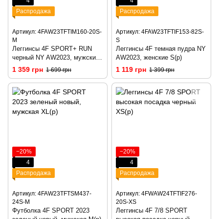
4
4
Распродажа
Распродажа
Артикул: 4FAW23TFTIM160-20S-
Артикул: 4FAW23TFTIF153-82S-
M
S
Леггинсы 4F SPORT+ RUN
Леггинсы 4F темная пудра NY
черный NY AW2023, мужские
AW2023, женские S(р)
M(р)
1 359 грн
1 119 грн
1 699 грн
1 399 грн
−20%
−20%
4
4
Распродажа
Распродажа
Артикул: 4FAW23TFTSM437-
Артикул: 4FWAW24TFTIF276-
24S-M
20S-XS
Футболка 4F SPORT 2023
Леггинсы 4F 7/8 SPORT