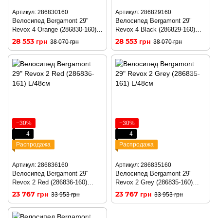
Артикул: 286830160
Артикул: 286829160
Велосипед Bergamont 29"
Велосипед Bergamont 29"
Revox 4 Orange (286830-160)
Revox 4 Black (286829-160)
M/44,5см
M/44,5см
28 553 грн
28 553 грн
38 070 грн
38 070 грн
−30%
−30%
4
4
Распродажа
Распродажа
Артикул: 286836160
Артикул: 286835160
Велосипед Bergamont 29"
Велосипед Bergamont 29"
Revox 2 Red (286836-160)
Revox 2 Grey (286835-160)
M/44,5см
M/44,5см
23 767 грн
23 767 грн
33 953 грн
33 953 грн