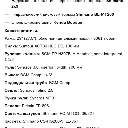
Надежная технология переключения передач
Shimano
2x9
Гидравлический дисковый тормоз
Shimano BL-MT200
Очень широкие шины
Kenda Booster
.
Характеристики:
Рама
: 29" (27.5"), облегченная алюминиевая - 6061 тюбинг.
Вилка
: Suntour XCT30 HLO DS, 100 мм
Рулевая колонка:
BGM FP-H807B, A-Headset, semi-integrated,
1 1/8"
Руль:
Syncros 3.0, riserbar, width: 700 мм
Вынос
: BGM Comp, +/-6°
Подседельная труба
: BGM Comp
Седло:
Syncros Tofino 2.5
Ручки руля:
Syncros MTB
Педали
: Feimin FP-803
Система шатунов
: Shimano FC-MT101, 36/22Т
Кассета
: Shimano CS-HG200-9, 11-36Т