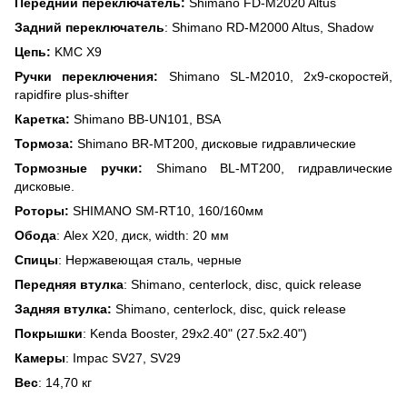
Передний переключатель:
Shimano FD-M2020 Altus
Задний переключатель
: Shimano RD-M2000 Altus, Shadow
Цепь:
KMC X9
Ручки переключения:
Shimano SL-M2010, 2x9-скоростей,
rapidfire plus-shifter
Каретка:
Shimano BB-UN101, BSA
Тормоза:
Shimano BR-MT200, дисковые гидравлические
Тормозные ручки:
Shimano BL-MT200, гидравлические
дисковые.
Роторы:
SHIMANO SM-RT10, 160/160мм
Обода
: Alex X20, диск, width: 20 мм
Спицы
: Нержавеющая сталь, черные
Передняя втулка
: Shimano, centerlock, disc, quick release
Задняя втулка:
Shimano, centerlock, disc, quick release
Покрышки
: Kenda Booster, 29x2.40" (27.5x2.40")
Камеры
: Impac SV27, SV29
Вес
: 14,70 кг