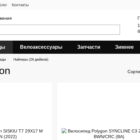
Блог
Контакты
яжения
Г
1
б
ды
Велоаксессуары
Запчасти
Зимнее
педы
Найнеры (29 дюймов)
on
Сорти