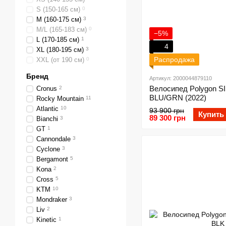
S (150-165 см)
0
M (160-175 см)
3
M/L (165-183 см)
0
−5%
L (170-185 см)
1
4
XL (180-195 см)
3
Распродажа
XXL (от 190 см)
0
Бренд
Артикул: 2000044879110
Велосипед Polygon S
Cronus
2
BLU/GRN (2022)
Rocky Mountain
11
Atlantic
10
93 900 грн
Купить
89 300 грн
Bianchi
3
GT
1
Cannondale
3
Cyclone
3
Bergamont
5
Kona
2
Cross
5
KTM
10
Mondraker
3
Liv
2
Kinetic
1