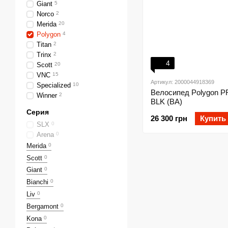
Giant
5
Norco
2
Merida
20
Polygon
4
Titan
2
Trinx
2
4
Scott
20
VNC
15
Артикул: 2000044918369
Specialized
10
Велосипед Polygon P
Winner
2
BLK (BA)
Серия
26 300 грн
Купить
SLX
0
Arena
0
Merida
0
Scott
0
Giant
0
Bianchi
0
Liv
0
Bergamont
0
Kona
0