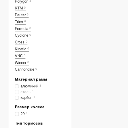
Polygon
4
KTM
0
Deuter
0
Trinx
0
Formula
0
Cyclone
0
Cross
0
Kinetic
0
VNC
0
Winner
0
Cannondale
0
Материал рамы
алюминий
3
сталь
0
карбон
1
Размер колеса
29
4
Тип тормозов