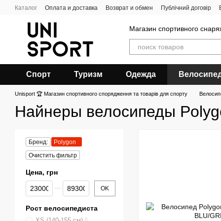
Перейти к основному контенту
Каталог
Оплата и доставка
Возврат и обмен
Публічний договір
Магазин спортивного снар
Спорт
Туризм
Одежда
Велосипе
Unisport 🏆 Магазин спортивного спорядження та товарів для спорту
Велоси
Найнеры велосипеды Polyg
Бренд:
Polygon
Очистить фильтр
Цена, грн
От Цена, грн
До Цена, грн
OK
Рост велосипедиста
XS (140-155 см)
0