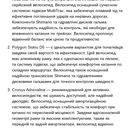
серйозний велосипед. Велосипед оснащений сучасною
системою підвіски MultiTrac, яка забезпечує плавний хід та
ефективне поглинання ударів на нерівних дорогах.
Компоненти Shimano та гідравлічні дискові гальма
забезпечують надійність та контроль, які необхідні для
впевненого катання по трейлах. Велосипед пропонує
відмінний баланс між ціною та продуктивністю.
Polygon Siskiu D5
— є ідеальним варіантом для початківців
завдяки своїй вартості та ефективності. Цей велосипед
має алюмінієву раму, яка є одночасно міцною та легкою,
та систему підвіски, що забезпечує комфортне катання по
складних маршрутах. Велосипед також оснащений
надійною трансмісією Shimano та гідравлічними
дисковими гальмами для точного контролю швидкості.
Cronus Adrenaline
— рекомендований для активних
велосипедистів, які шукають доступний, але надійний
двопідвіс. Велосипед оснащений амортизаційною
системою, що забезпечує стабільність та комфорт при
катанні по пересіченій місцевості. Завдяки вдосконаленій
геометрії рами та якісним комплектуючим, таким як
передній та задній амортизатори, велосипед відмінно