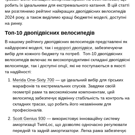
робить їх ідеальними для екстремального катання. В цій статті
ми розглянемо рейтинг найкращих двопідвісних велосипедів
2024 року, а також виділимо кращі бюджетні моделі, доступні
на ринку.
Топ-10 двопідвісних велосипедів
В нашому рейтингу двопідвісних велосипедів представлені як
найдорожчі моделі, так і
недорогі двопідвіси
, забезпечуючи
вибір для кожного бюджету та потреб. Топ-10 двопідвісних
велосипедів включає як високопродуктивні складані двопідвісні
велосипеди, так і доступні опції, які не поступаються в якості
та надійності:
Merida One-Sixty 700
— це ідеальний вибір для гірських
марафонів та екстремальних спусків. Завдяки своїй
геометрії рами та високоякісним компонентам, цей
велосипед забезпечує відмінну стабільність та контроль на
складних трасах, що робить його незамінним для
професіоналів.
Scott Genius 930
— використовує інноваційну систему
амортизації TwinLoc, що дозволяє одночасно регулювати
передній та задній амортизатори. Легка рама забезпечує