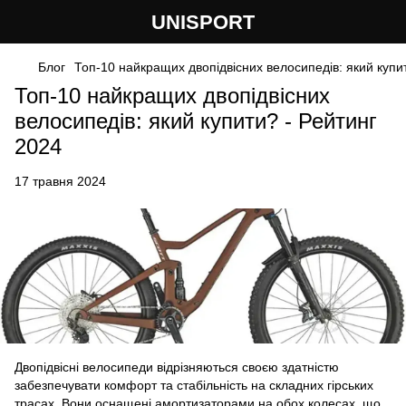
UNISPORT
Блог
Топ-10 найкращих двопідвісних велосипедів: який купи
Топ-10 найкращих двопідвісних
велосипедів: який купити? - Рейтинг
2024
17 травня 2024
Двопідвісні велосипеди відрізняються своєю здатністю
забезпечувати комфорт та стабільність на складних гірських
трасах. Вони оснащені амортизаторами на обох колесах, що