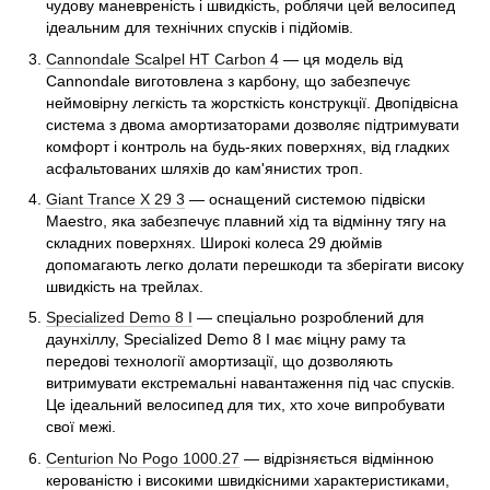
чудову маневреність і швидкість, роблячи цей велосипед
ідеальним для технічних спусків і підйомів.
Cannondale Scalpel HT Carbon 4
— ця модель від
Cannondale виготовлена з карбону, що забезпечує
неймовірну легкість та жорсткість конструкції. Двопідвісна
система з двома амортизаторами дозволяє підтримувати
комфорт і контроль на будь-яких поверхнях, від гладких
асфальтованих шляхів до кам'янистих троп.
Giant Trance X 29 3
— оснащений системою підвіски
Maestro, яка забезпечує плавний хід та відмінну тягу на
складних поверхнях. Широкі колеса 29 дюймів
допомагають легко долати перешкоди та зберігати високу
швидкість на трейлах.
Specialized Demo 8 I
— спеціально розроблений для
даунхіллу, Specialized Demo 8 I має міцну раму та
передові технології амортизації, що дозволяють
витримувати екстремальні навантаження під час спусків.
Це ідеальний велосипед для тих, хто хоче випробувати
свої межі.
Centurion No Pogo 1000.27
— відрізняється відмінною
керованістю і високими швидкісними характеристиками,