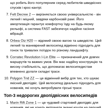
що робить його популярним серед любителів швидкісних
спусків і крос-кантрі.
Felt Decree 2
— вирізняється своєю універсальністю - він
легкий і міцний, завдяки карбоновій рамі. Його
амортизація гарантує комфортну їзду на будь-якому
рельєфі, а система FAST забезпечує надійне гасіння
вібрацій.
Orbea Oiz H20
— відомий своєю вагою та швидкістю. Цей
легкий та маневрений велосипед відмінно підходить для
гонок та тривалих поїздок по різному ландшафту.
Corratec Revolution I-Lin Elite
— призначений для довгих
маршрутів та важких умов. Він має надійну конструкцію та
високу стабільність, що допомагає велосипедистам
впевнено долати складні траси.
Polygon Trid ZZ
— це відмінний вибір для тих, хто шукає
якісний двопідвіс. Цей велосипед ідеально підходить для
новачків, які хочуть випробувати гірські траси.
Топ-3 недорогих двопідвісних велосипедів
Marin Rift Zone 1
— це чудовий стартовий двопідвіс для
новачків, які не хочуть витрачати значні кошти на перший