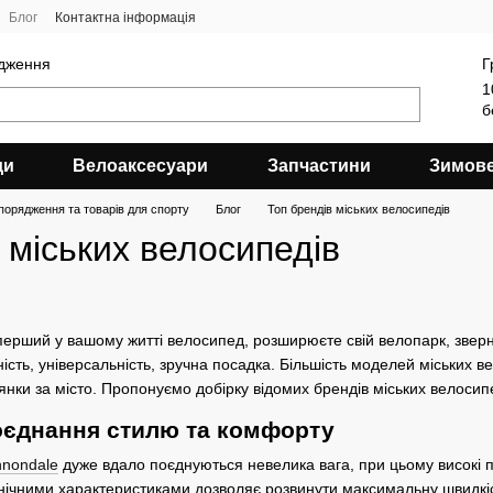
Блог
Контактна інформація
ядження
Г
1
б
ди
Велоаксесуари
Запчастини
Зимов
порядження та товарів для спорту
Блог
Топ брендів міських велосипедів
 міських велосипедів
ерший у вашому житті велосипед, розширюєте свій велопарк, зверн
ість, універсальність, зручна посадка. Більшість моделей міських 
янки за місто. Пропонуємо добірку відомих брендів міських велосипе
оєднання стилю та комфорту
nnondale
дуже вдало поєднуються невелика вага, при цьому високі п
нічними характеристиками дозволяє розвинути максимальну швидкіст