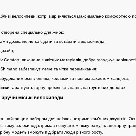
вабливі велосипеди, котрі відрізняються максимально комфортною 
 створена спеціально для жінок;
ами дозволяє легко сідати та вставати з велосипеда;
дизайн;
v Comfort, виконане з якісних матеріалів, добре згладжує нерівності
 Shimano забезпечує легке та чітке перемикання;
 вбудованим освітленням, крилами та повним захистом ланцюга;
ришки гарантують гарну прохідність навіть на грунтових дорогах.
 зручні міські велосипеди
ть найкращим вибором для поїздок нетрями кам'яних джунглів. Осн
сть, тому велосипед отримав легку алюмінієву раму, планетарну тран
трібну модель зможуть підібрати люди різного росту.