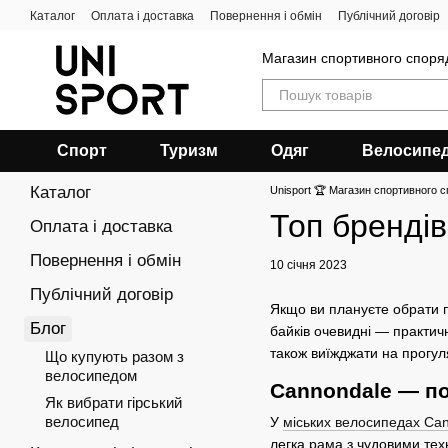
Перейти до основного контенту
Каталог
Оплата і доставка
Повернення і обмін
Публічний договір
Магазин спортивного спор
Спорт
Туризм
Одяг
Велосипе
Каталог
Unisport 🏆 Магазин спортивного с
Топ брендів
Оплата і доставка
Повернення і обмін
10 січня 2023
Публічний договір
Якщо ви плануєте обрати п
Блог
байків очевидні — практичн
також виїжджати на прогул
Що купують разом з
велосипедом
Cannondale — п
Як вибрати гірський
велосипед
У
міських велосипедах Ca
легка рама з чудовими тех