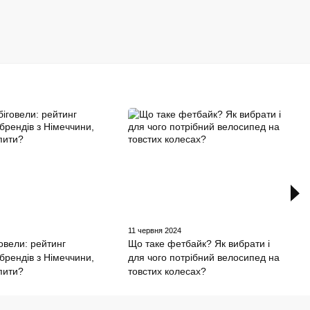
4
11 червня 2024
говели: рейтинг
Що таке фетбайк? Як вибрати і
брендів з Німеччини,
для чого потрібний велосипед на
упити?
товстих колесах?