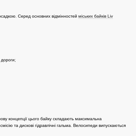
посадкою. Серед основних відмінностей
міських байків Liv
 дороги;
ову концепції цього байку складають максимальна
смісію та дискові гідравлічні гальма. Велосипеди випускаються