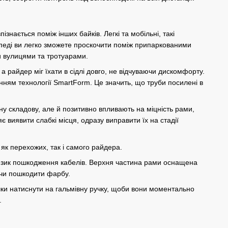
знається поміж інших байків. Легкі та мобільні, такі
педі ви легко зможете проскочити поміж припаркованими
и вулицями та тротуарами.
райдер міг їхати в сідлі довго, не відчуваючи дискомфорту.
анням технології SmartForm. Це значить, що труби посилені в
у складову, але й позитивно впливають на міцність рами,
виявити слабкі місця, одразу виправити їх на стадії
як перехожих, так і самого райдера.
ризик пошкодження кабелів. Верхня частина рами оснащена
ючи пошкодити фарбу.
шки натиснути на гальмівну ручку, щоби вони моментально
.