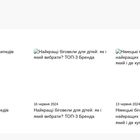
16 червня 2024
13 червня 202
едів
Найкращі біговели для дітей: як і
Німецькі бі
який вибрати? ТОП-3 Бренда
найкращих 
який і де к