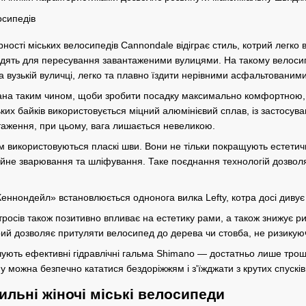
ості міських велосипедів Cannondale відіграє стиль, котрий легко впі
одять для пересування завантаженими вулицями. На такому велоси
вузькій вуличці, легко та плавно їздити нерівними асфальтованим
на таким чином, щоби зробити посадку максимально комфортною, а 
ких байків використовується міцний алюмінієвий сплав, із застосув
таження, при цьому, вага лишається невеликою.
м використовуються пласкі шви. Вони не тільки покращують естетичн
йне зварювання та шліфування. Таке поєднання технологій дозволяє 
Кеннондейл» встановлюється однонога вилка Lefty, котра досі дивує 
росів також позитивно впливає на естетику рами, а також знижує 
ий дозволяє притуляти велосипед до дерева чи стовба, не ризику
чують ефективні гідравлічні гальма Shimano — достатньо лише тро
 можна безпечно кататися бездоріжжям і з'їжджати з крутих спусків
тильні жіночі міські велосипеди