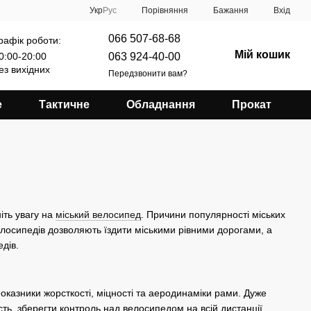
Порівняння
Укр
Рус
Бажання
Вхід
066 507-68-68
рафік роботи:
Мій кошик
063 924-40-00
0:00-20:00
ез вихідних
Передзвонити вам?
е
Тактичне
Обладнання
Прокат
іть увагу на
міський велосипед
. Причини популярності міських
велосипедів дозволяють їздити міськими рівними дорогами, а
дів.
оказники жорсткості, міцності та аеродинаміки рами. Дуже
ь, зберегти контроль над велосипедом на всій дистанції.