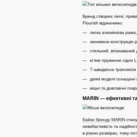
Бренд створює легкі, при
Flourish відзначимо:
легка алюмінієва рама,
занижена конструкція р
стильний, впізнаваний 
м’яке пружинне сідло Li
7-швидкісна трансмісія
деякі моделі оснащені
міцні та довговічні пок
MARIN — ефективні та
Байки бренду MARIN
стану
невибагливість та надійні
в різних розмірах, тому по