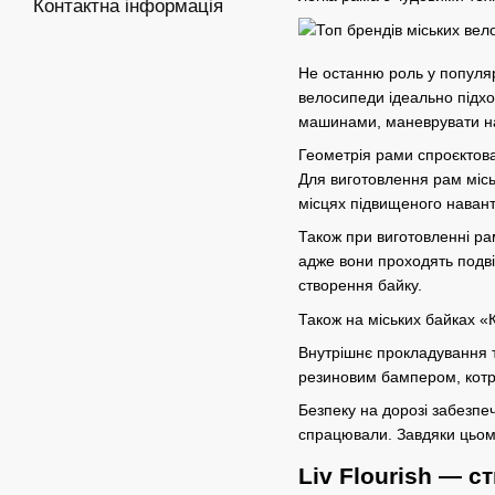
Контактна інформація
Не останню роль у популярн
велосипеди ідеально підх
машинами, маневрувати на 
Геометрія рами спроєктова
Для виготовлення рам місь
місцях підвищеного наван
Також при виготовленні ра
адже вони проходять подві
створення байку.
Також на міських байках «
Внутрішнє прокладування т
резиновим бампером, котр
Безпеку на дорозі забезпе
спрацювали. Завдяки цьому
Liv Flourish — с