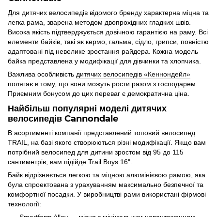
Для дитячих велосипедів відомого бренду характерна міцна та
легка рама, зварена методом двопрохідних гладких швів.
Висока якість підтверджується довічною гарантією на раму. Всі
елементи байків, такі як кермо, гальма, сідло, грипси, повністю
адаптовані під невелике зростання райдера. Кожна модель
байка представлена у модифікації для дівчинки та хлопчика.
Важлива особливість
дитячих велосипедів «Кеннондейл»
полягає в тому, що вони можуть рости разом з господарем.
Приємним бонусом до цих переваг є демократична ціна.
Найбільш популярні моделі дитячих
велосипедів Cannondale
В асортименті компанії представлений топовий велосипед
TRAIL, на базі якого створюються різні модифікації. Якщо вам
потрібний велосипед для дитини зростом від 95 до 115
сантиметрів, вам підійде Trail Boys 16".
Байк відрізняється легкою та міцною
алюмінієвою рамою
, яка
була спроектована з урахуванням максимально безпечної та
комфортної посадки. У виробництві рами використані фірмові
технології: