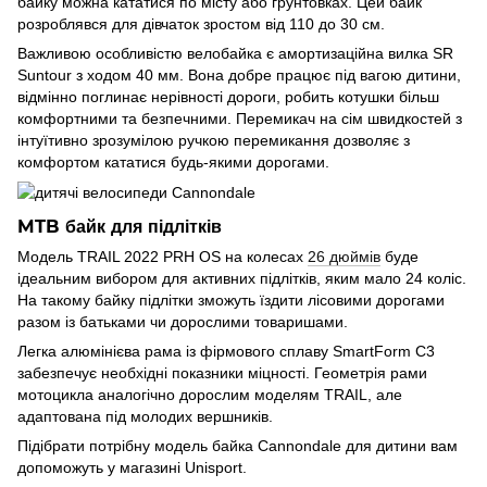
байку можна кататися по місту або грунтовках. Цей байк
розроблявся для дівчаток зростом від 110 до 30 см.
Важливою особливістю велобайка є амортизаційна вилка SR
Suntour з ходом 40 мм. Вона добре працює під вагою дитини,
відмінно поглинає нерівності дороги, робить котушки більш
комфортними та безпечними. Перемикач на сім швидкостей з
інтуїтивно зрозумілою ручкою перемикання дозволяє з
комфортом кататися будь-якими дорогами.
MTB байк для підлітків
Модель TRAIL 2022 PRH OS на колесах
26 дюймів
буде
ідеальним вибором для активних підлітків, яким мало 24 коліс.
На такому байку підлітки зможуть їздити лісовими дорогами
разом із батьками чи дорослими товаришами.
Легка алюмінієва рама із фірмового сплаву SmartForm C3
забезпечує необхідні показники міцності. Геометрія рами
мотоцикла аналогічно дорослим моделям TRAIL, але
адаптована під молодих вершників.
Підібрати потрібну модель байка Cannondale для дитини вам
допоможуть у магазині Unisport.