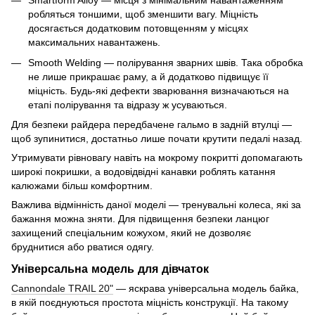
Smartform Alloy — місця з мінімальним навантаженням
робляться тоншими, щоб зменшити вагу. Міцність
досягається додатковим потовщенням у місцях
максимальних навантажень.
Smooth Welding — полірування зварних швів. Така обробка
не лише прикрашає раму, а й додатково підвищує її
міцність. Будь-які дефекти зварювання визначаються на
етапі полірування та відразу ж усуваються.
Для безпеки райдера передбачене гальмо в задній втулці —
щоб зупинитися, достатньо лише почати крутити педалі назад.
Утримувати рівновагу навіть на мокрому покритті допомагають
широкі покришки, а водовідвідні канавки роблять катання
калюжами більш комфортним.
Важлива відмінність даної моделі — тренувальні колеса, які за
бажання можна зняти. Для підвищення безпеки ланцюг
захищений спеціальним кожухом, який не дозволяє
бруднитися або рватися одягу.
Універсальна модель для дівчаток
Cannondale TRAIL 20"
— яскрава універсальна модель байка,
в якій поєднуються простота міцність конструкції. На такому