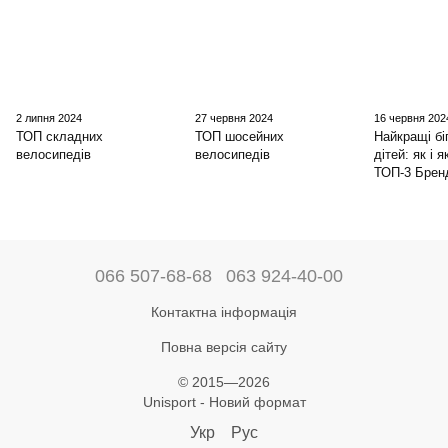
2 липня 2024
27 червня 2024
16 червня 202
ТОП складних
ТОП шосейних
Найкращі бі
велосипедів
велосипедів
дітей: як і 
ТОП-3 Брен
066 507-68-68
063 924-40-00
Контактна інформація
Повна версія сайту
© 2015—2026
Unisport - Новий формат
Укр
Рус