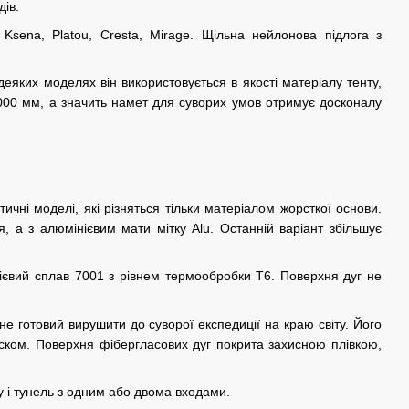
дів.
Ksena, Platou, Cresta, Mirage. Щільна нейлонова підлога з
деяких моделях він використовується в якості матеріалу тенту,
 000 мм, а значить намет для суворих умов отримує досконалу
тичні моделі, які різняться тільки матеріалом жорсткої основи.
 а з алюмінієвим мати мітку Alu. Останній варіант збільшує
нієвий сплав 7001 з рівнем термообробки Т6. Поверхня дуг не
не готовий вирушити до суворої експедиції на краю світу. Його
иском. Поверхня фібергласових дуг покрита захисною плівкою,
у і тунель з одним або двома входами.