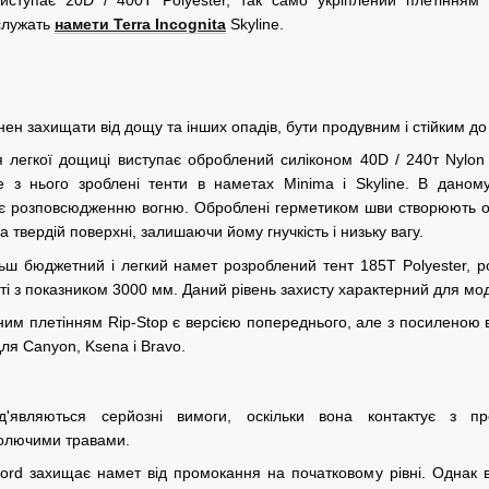
 служать
намети
Terra Incognita
Skyline.
ен захищати від дощу та інших опадів, бути продувним і стійким до
 легкої дощиці виступає оброблений силіконом 40D / 240т Nylon 
 з нього зроблені тенти в наметах Minima і Skyline. В даному
є розповсюдженню вогню. Оброблені герметиком шви створюють ост
 твердій поверхні, залишаючи йому гнучкість і низьку вагу.
льш бюджетний і легкий намет розроблений тент 185T Polyester, р
ті з показником 3000 мм. Даний рівень захисту характерний для мод
тним плетінням Rip-Stop є версією попереднього, але з посиленою в
я Canyon, Ksena і Bravo.
'являються серйозні вимоги, оскільки вона контактує з п
колючими травами.
ford захищає намет від промокання на початковому рівні. Однак 