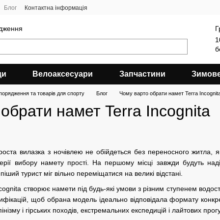
Блог
Контактна інформація
ядження
Г
1
б
ди
Велоаксесуари
Запчастини
Зимов
порядження та товарів для спорту
Блог
Чому варто обрати намет Terra Incognit
обрати намет Terra Incognita
оста вилазка з ночівлею не обійдеться без переносного житла, яке
терії вибору намету прості. На першому місці завжди будуть над
піший турист міг вільно переміщатися на великі відстані.
cognita створює намети під будь-які умови з різним ступенем водост
ифікацій, щоб обрана модель ідеально відповідала формату конкре
інізму і гірських походів, екстремальних експедицій і лайтових прогу