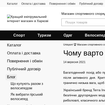
Перейти до основного контенту
Каталог
Оплата і доставка
Повернення і обмін
Публічний договір
Магазин спортивного спор
Спорт
Туризм
Одяг
Велосипе
Каталог
Unisport 🏆 Магазин спортивного с
Чому варто 
Оплата і доставка
Повернення і обмін
14 вересня 2021
Публічний договір
Багатоденний похід або пр
Блог
після активного дня. Кри
гранично низька вага, щоб 
Що купують разом з
велосипедом
Український бренд Terra In
Як вибрати гірський
безліччю другорядних мод
велосипед
риболовлі, класичного альп