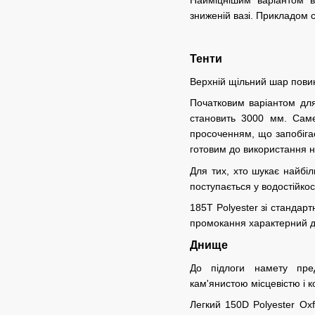
зниженій вазі. Прикладом
Тенти
Верхній щільний шар повин
Початковим варіантом для
становить 3000 мм. Саме
просоченням, що запобіга
готовим до використання на
Для тих, хто шукає найбі
поступається у водостійкос
185T Polyester зі стандар
промокання характерний дл
Днище
До підлоги намету пред
кам'янистою місцевістю і 
Легкий 150D Polyester Ox