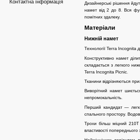
Контактна інформація
Дизайнерські рішення йдут
намет від 2 до 8. Вся фу
помітних здалеку.
Матеріали
Нижній
намет
Технології Terra Incognita
Конструктивно намет діли
складається з легкого ниж
Terra Incognita Picnic.
Тканини відрізняються приз
Виворітний намет шиєтьс
непромокальність.
Перший кандидат — легкий
спального простору. Водо
Трохи більш міцний 210T 
властивості попереднього 
Найміцнішим варіантом в