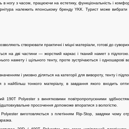
ь в ногу з часом, працюючи на естетику, функціональність і комфор
рнітура належить японському бренду YKK. Турист може вибрати з
 дозволяють створювати практичні і міцні матеріали, готові до сувор
ться на дві частини — жорсткий каркас і тканий намет з підлого
нього намету і щільного тенту, проте зустрічаються і одношарові в
наченням і умовно діляться на категорії для вивороту, тенту і підло
я з найбільш тонкого матеріалу, в завдання якого входить опт
 190T Polyester з винятковими повітропропускними здібностями.
відштовхувальне просочення допоможе впоратися з вологістю.
Polyester виготовляється з плетінням Rip-Stop, завдяки чому отр
зразка.
иступає 20D / 400T Polyester, так само укріплений плетінням