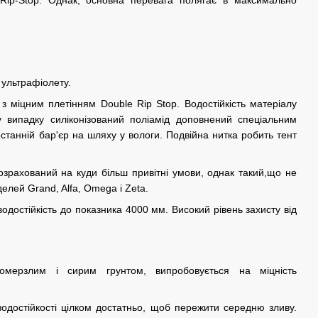
 ультрафіолету.
з міцним плетінням Double Rip Stop. Водостійкість матеріалу
 випадку силіконізований поліамід доповнений спеціальним
анній бар'єр на шляху у вологи. Подвійна нитка робить тент
озрахований на куди більш привітні умови, однак такий,що не
елей Grand, Alfa, Omega і Zeta.
одостійкість до показника 4000 мм. Високий рівень захисту від
ромерзлим і сирим грунтом, випробовується на міцність
водостійкості цілком достатньо, щоб пережити середню зливу.