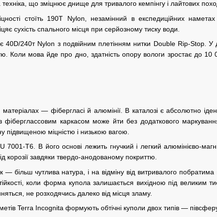
 техніка, що зміцнює днище для тривалого кемпінгу і лайтових похо
цності стоїть 190T Nylon, незамінний в експедиційних наметах 
іцяє сухість спального місця при серйозному тиску води.
є 40D/240т Nylon з подвійним плетінням нитки Double Rip-Stop. У 
тю. Коли мова йде про дно, здатність опору вологи зростає до 10
х матеріалах — фібергласі й алюмінії. В каталозі є абсолютно іден
з фіберглассовим каркасом може йти без додаткового маркування,
ну підвищеною міцністю і низькою вагою.
U 7001-T6. В його основі лежить гнучкий і легкий алюмінієво-маг
від корозії завдяки твердо-анодованому покриттю.
к — більш чутлива натура, і на відміну від витривалого побратима 
стійкості, коли форма купола залишається вихідною під великим т
няться, не розходячись далеко від місця зламу.
метів Terra Incognita формують обтічні куполи двох типів — півсфер