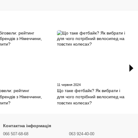
4
11 червня 2024
говели: рейтинг
Що таке фетбайк? Як вибрати і
брендів з Німеччини,
для чого потрібний велосипед на
упити?
товстих колесах?
Контактна інформація
066 507-68-68
063 924-40-00