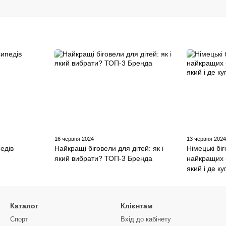
16 червня 2024
13 червня 202
едів
Найкращі біговели для дітей: як і
Німецькі бі
який вибрати? ТОП-3 Бренда
найкращих 
який і де к
Каталог
Клієнтам
Спорт
Вхід до кабінету