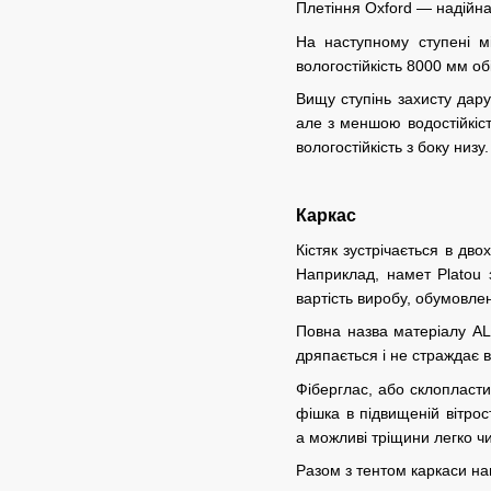
Плетіння Oxford — надійна
На наступному ступені мі
вологостійкість 8000 мм об
Вищу ступінь захисту дару
але з меншою водостійкіс
вологостійкість з боку низу.
Каркас
Кістяк зустрічається в дво
Наприклад, намет Platou 
вартість виробу, обумовле
Повна назва матеріалу AL
дряпається і не страждає 
Фіберглас, або склопласти
фішка в підвищеній вітро
а можливі тріщини легко чи
Разом з тентом каркаси на