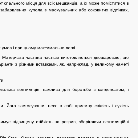
т спального місця для всіх мешканців, а їх може поміститися в
абарвлення купола в маскувальних або соковитих відтінках,
их умов і при цьому максимально легкі.
ю. Матерчата частина частіше виготовляється двошаровою, що
аріанти з різними вставками, як, наприклад, у великому наметі
ги.
имальна вентиляція, важлива для боротьби з конденсатом, і
 Його застосування несе в собі приємну свіжість і сухість
имує підвищену стійкість на розрив, зберігаючи вентиляційні
 Rip-Stop. Однак, основна перевага полягає в максимально