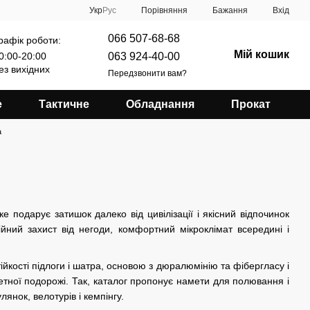
Порівняння
Укр
Рус
Бажання
Вхід
066 507-68-68
рафік роботи:
Мій кошик
063 924-40-00
0:00-20:00
ез вихідних
Передзвонити вам?
е
Тактичне
Обладнання
Прокат
a
 подарує затишок далеко від цивілізації і якісний відпочинок
ійний захист від негоди, комфортний мікроклімат всередині і
ійкості підлоги і шатра, основою з дюралюмінію та фібергласу і
тної подорожі. Так, каталог пропонує намети для полювання і
лянок, велотурів і кемпінгу.