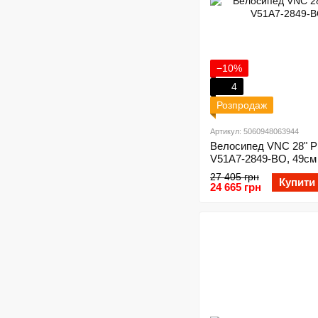
−10%
4
Розпродаж
Артикул: 5060948063944
Велосипед VNC 28" P
V51A7-2849-BO, 49см 
27 405 грн
Купити
24 665 грн