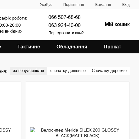
Порівняння
Укр
Рус
Бажання
Вхід
066 507-68-68
рафік роботи:
Мій кошик
063 924-40-00
0:00-20:00
ез вихідних
Передзвонити вам?
е
Тактичне
Обладнання
Прокат
за популярністю
спочатку дешевше
Спочатку дорожче
ння: