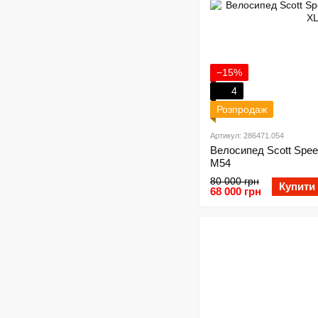
−15%
4
Розпродаж
Артикул: 286471.054
Велосипед Scott Speed
M54
80 000 грн
Купити
68 000 грн