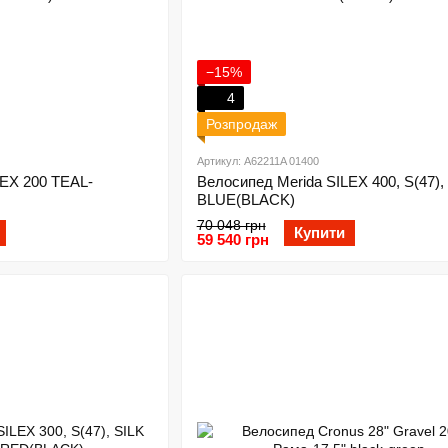
−15%
4
Розпродаж
Артикул: A62211A 01400
LEX 200 TEAL-
Велосипед Merida SILEX 400, S(47)
BLUE(BLACK)
70 048 грн
Купити
59 540 грн