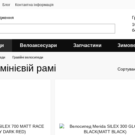
Блог
Контактна інформація
ядження
Г
1
б
ди
Велоаксесуари
Запчастини
Зимов
еди
Гравійні велосипеди
мінієвій рамі
Сортува