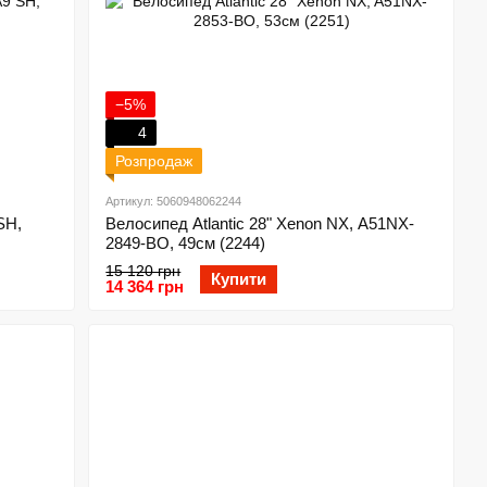
−5%
4
Розпродаж
Артикул: 5060948062244
SH,
Велосипед Atlantic 28" Xenon NX, A51NX-
2849-BO, 49см (2244)
15 120 грн
Купити
14 364 грн