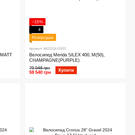
−15%
4
Розпродаж
Артикул: A62211A 01923
, MATT
Велосипед Merida SILEX 400, M(50),
CHAMPAGNE(PURPLE)
70 048 грн
Купити
59 540 грн