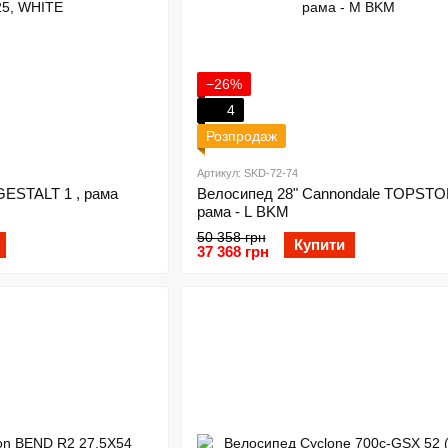
−26%
4
Розпродаж
Артикул: SKD-72-74
GESTALT 1 , рама
Велосипед 28" Cannondale TOPSTO
рама - L BKM
50 358 грн
Купити
37 368 грн