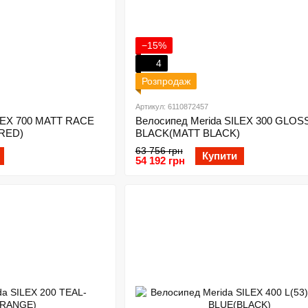
−15%
4
Розпродаж
Артикул: 6110872457
ILEX 700 MATT RACE
Велосипед Merida SILEX 300 GLOS
RED)
BLACK(MATT BLACK)
63 756 грн
Купити
54 192 грн