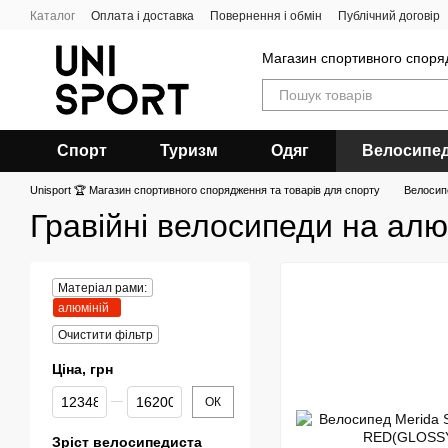
Перейти до основного контенту
Каталог
Оплата і доставка
Повернення і обмін
Публічний договір
Магазин спортивного спор
Спорт
Туризм
Одяг
Велосипе
Unisport 🏆 Магазин спортивного спорядження та товарів для спорту
Велосип
Гравійні велосипеди на алю
Матеріал рами:
алюміній
Очистити фільтр
Ціна, грн
Від Ціна, грн
До Ціна, грн
ОК
Зріст велосипедиста