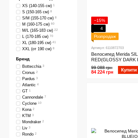
XS (140-155 см)
1
S (150-165 см)
8
S/M (155-170 см)
8
−15%
M (160-175 см)
60
4
M/L (165-183 см)
22
Розпродаж
L (170-185 см)
70
XL (180-195 см)
41
Артикул: 6110872703
XXL (от 190 см)
8
Велосипед Merida S
Бренд
RED(GLOSSY DARK 
Bottecchia
3
99 088 грн
Купити
84 224 грн
Cronus
2
Pardus
3
Atlantic
4
GT
1
Cannondale
7
Cyclone
10
Kona
2
KTM
3
Mondraker
2
Liv
3
Rondo
2