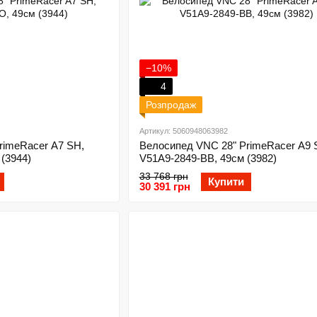
−10%
4
Розпродаж
Артикул: 5060948063982
rimeRacer A7 SH,
Велосипед VNC 28" PrimeRacer A9 
(3944)
V51A9-2849-BB, 49см (3982)
33 768 грн
Купити
30 391 грн