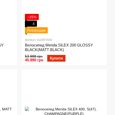
−15%
4
Розпродаж
Артикул: 6110872543
SY
Велосипед Merida SILEX 200 GLOSSY
BLACK(MATT BLACK)
53 988 грн
Купити
45 890 грн