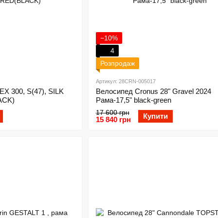
−10%
4
Розпродаж
Артикул: 28CRN-005017
EX 300, S(47), SILK
Велосипед Cronus 28" Gravel 2024
ACK)
Рама-17,5" black-green
17 600 грн
Купити
15 840 грн