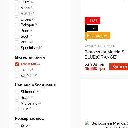
Giant
11
Marin
2
Merida
19
Orbea
10
−15%
Polygon
5
4
Pride
5
Розпродаж
Scott
5
VNC
13
Артикул: 6110872606
Specialized
5
Велосипед Merida SI
BLUE(ORANGE)
Матеріал рами
алюміній
117
53 988 грн
Купити
45 890 грн
сталь
2
карбон
52
Навісне обладнання
Shimano
94
Sram
11
Microshift
11
Інше
1
Розмір колеса
27.5
2