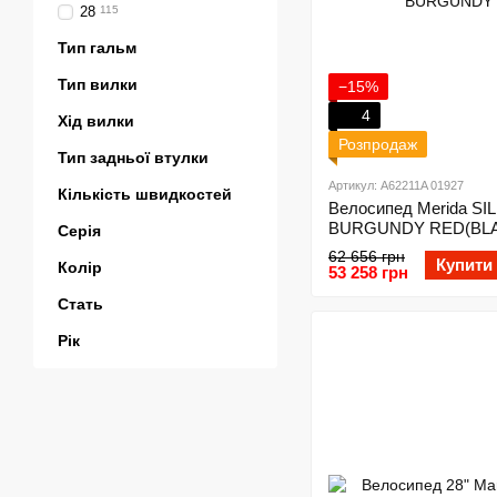
28
115
Тип гальм
Тип вилки
−15%
4
Хід вилки
Розпродаж
Тип задньої втулки
Артикул: A62211A 01927
Кількість швидкостей
Велосипед Merida SIL
BURGUNDY RED(BL
Серія
62 656 грн
Купити
Колір
53 258 грн
Стать
Рік