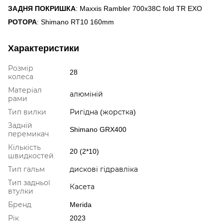
ЗАДНЯ ПОКРИШКА
: Maxxis Rambler 700x38C fold TR EXO
РОТОРА
: Shimano RT10 160mm
Характеристики
Розмір
28
колеса
Матеріал
алюміній
рами
Тип вилки
Ригідна (жорстка)
Задній
Shimano GRX400
перемикач
Кількість
20 (2*10)
швидкостей
Тип гальм
дискові гідравліка
Тип задньої
Касета
втулки
Бренд
Merida
Рік
2023