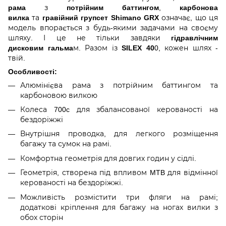
рама
з
потрійним баттингом
,
карбонова
вилка
та
гравійний групсет Shimano GRX
означає, що ця
модель впорається з будь-якими задачами на своєму
шляху. І це не тільки завдяки
гідравлічним
дисковим гальма
м. Разом із
SILEX 40
0, кожен шлях -
твій.
Особливості:
Алюмінієва рама з потрійним баттингом та
карбоновою вилкою
Колеса 700c для збалансованої керованості на
бездоріжжі
Внутрішня проводка, для легкого розміщення
багажу та сумок на рамі.
Комфортна геометрія для довгих годин у сідлі.
Геометрія, створена під впливом MTB для відмінної
керованості на бездоріжжі.
Можливість розмістити три фляги на рамі;
додаткові кріплення для багажу на ногах вилки з
обох сторін