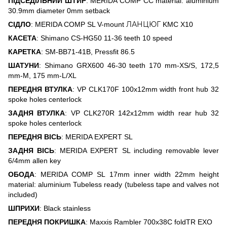
ПІДСЕДІЛЬНИЙ ШТИР
: MERIDA COMP CC material: aluminium
30.9mm diameter 0mm setback
СІДЛО
: MERIDA COMP SL V-mount ЛАНЦЮГ KMC X10
КАСЕТА
: Shimano CS-HG50 11-36 teeth 10 speed
КАРЕТКА
: SM-BB71-41B, Pressfit 86.5
ШАТУНИ
: Shimano GRX600 46-30 teeth 170 mm-XS/S, 172,5
mm-M, 175 mm-L/XL
ПЕРЕДНЯ ВТУЛКА
: VP CLK170F 100x12mm width front hub 32
spoke holes centerlock
ЗАДНЯ ВТУЛКА
: VP CLK270R 142x12mm width rear hub 32
spoke holes centerlock
ПЕРЕДНЯ ВІСЬ
: MERIDA EXPERT SL
ЗАДНЯ ВІСЬ
: MERIDA EXPERT SL including removable lever
6/4mm allen key
ОБОДА
: MERIDA COMP SL 17mm inner width 22mm height
material: aluminium Tubeless ready (tubeless tape and valves not
included)
ШПРИХИ
: Black stainless
ПЕРЕДНЯ ПОКРИШКА
: Maxxis Rambler 700x38C foldTR EXO