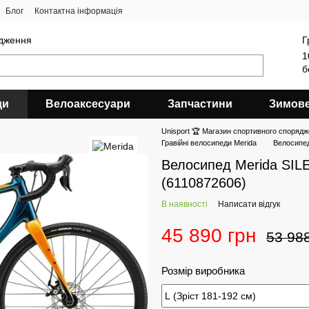
Блог
Контактна інформація
ядження
Г
1
б
ди
Велоаксесуари
Запчастини
Зимов
Unisport 🏆 Магазин спортивного спорядж
Гравійні велосипеди Merida
Велосипе
Велосипед Merida SI
(6110872606)
В наявності
Написати відгук
45 890 грн
53 98
Розмір виробника