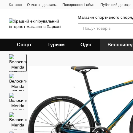
Перейти до основного контенту
Каталог
Оплата і доставка
Повернення і обмін
Публічний договір
Магазин спортивного спор
Спорт
Туризм
Одяг
Велосипе