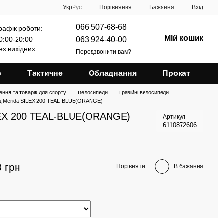
Порівняння
Укр
Рус
Бажання
Вхід
066 507-68-68
рафік роботи:
Мій кошик
063 924-40-00
0:00-20:00
ез вихідних
Передзвонити вам?
е
Тактичне
Обладнання
Прокат
ення та товарів для спорту
Велосипеди
Гравійні велосипеди
д Merida SILEX 200 TEAL-BLUE(ORANGE)
LEX 200 TEAL-BLUE(ORANGE)
Артикул
6110872606
8 грн
Порівняти
В бажання