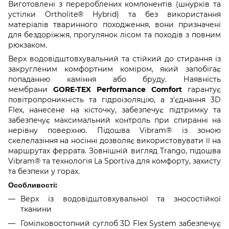
Виготовлені з перероблених компонентів (шнурків та
устілки Ortholite® Hybrid) та без використання
матеріалів тваринного походження, вони призначені
для бездоріжжя, прогулянок лісом та походів з повним
рюкзаком.
Верх водовідштовхувальний та стійкий до стирання із
закругленим комфортним коміром, який запобігає
попаданню каміння або бруду. Наявність
мембрани
GORE-TEX Performance Comfort
гарантує
повітропроникність та гідроізоляцію, а з'єднання 3D
Flex, нанесене на кісточку, забезпечує підтримку та
забезпечує максимальний контроль при спиранні на
нерівну поверхню. Підошва Vibram® із зоною
скелелазіння на носінні дозволяє використовувати її на
маршрутах феррата. Зовнішній вигляд Trango, підошва
Vibram® та технологія La Sportiva для комфорту, захисту
та безпеки у горах.
Особливості:
Верх із водовідштовхувальної та зносостійкої
тканини
Гомілковостопний суглоб 3D Flex System забезпечує