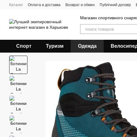
Перейти к основному контенту
Каталог
Оплата и доставка
Возврат и обмен
Публічний договір
Магазин спортивного снар
Спорт
Туризм
Одежда
Велосипе