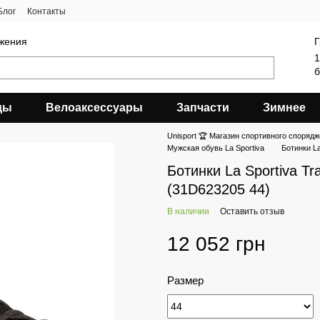
Блог
Контакты
яжения
Г
1
б
ды
Велоаксессуары
Запчасти
Зимнее
Unisport 🏆 Магазин спортивного спорядж
Мужская обувь La Sportiva
Ботинки La
Ботинки La Sportiva Tr
(31D623205 44)
В наличии
Оставить отзыв
12 052 грн
Размер