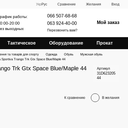
Сравнение
Укр
Рус
Желания
Вход
066 507-68-68
рафик работы:
Мой заказ
063 924-40-00
0:00-20:00
ез выходных
Перезвонить вам?
Тактическое
Оборудование
Прокат
ення та товарів для спорту
Одежда
Обувь
Мужская обувь
 Sportiva Trango Trk Gtx Space Blue/Maple 44
ango Trk Gtx Space Blue/Maple 44
Артикул
31D623205
44
К сравнению
В желания