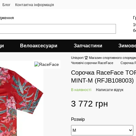
Блог
Контактна інформація
ядження
Г
1
б
ди
Велоаксесуари
Запчастини
Зимов
Unisport 🏆 Магазин спортивного спорядж
Чоловічі сорочки RaceFace
Сорочка
Сорочка RaceFace T
MINT-M (RFJB108003)
В наявності
Написати відгук
3 772 грн
Розмір