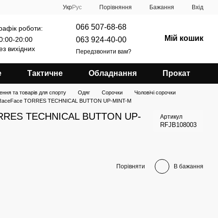
Порівняння
Укр
Рус
Бажання
Вхід
066 507-68-68
рафік роботи:
Мій кошик
063 924-40-00
0:00-20:00
ез вихідних
Передзвонити вам?
е
Тактичне
Обладнання
Прокат
ення та товарів для спорту
Одяг
Сорочки
Чоловічі сорочки
 RaceFace TORRES TECHNICAL BUTTON UP-MINT-M
ORRES TECHNICAL BUTTON UP-
Артикул
RFJB108003
Порівняти
В бажання