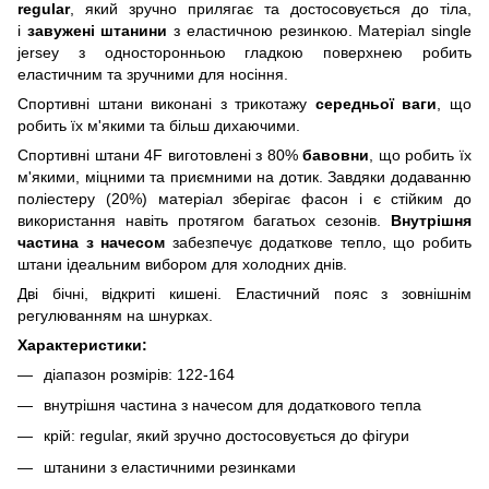
regular
, який зручно прилягає та достосовується до тіла,
і
завужені штанини
з еластичною резинкою. Матеріал single
jersey з односторонньою гладкою поверхнею робить
еластичним та зручними для носіння.
Спортивні штани виконані з трикотажу
середньої ваги
, що
робить їх м'якими та більш дихаючими.
Спортивні штани 4F виготовлені з 80%
бавовни
, що робить їх
м'якими, міцними та приємними на дотик. Завдяки додаванню
поліестеру (20%) матеріал зберігає фасон і є стійким до
використання навіть протягом багатьох сезонів.
Внутрішня
частина з начесом
забезпечує додаткове тепло, що робить
штани ідеальним вибором для холодних днів.
Дві бічні, відкриті кишені. Еластичний пояс з зовнішнім
регулюванням на шнурках.
Характеристики:
діапазон розмірів: 122-164
внутрішня частина з начесом для додаткового тепла
крій: regular, який зручно достосовується до фігури
штанини з еластичними резинками