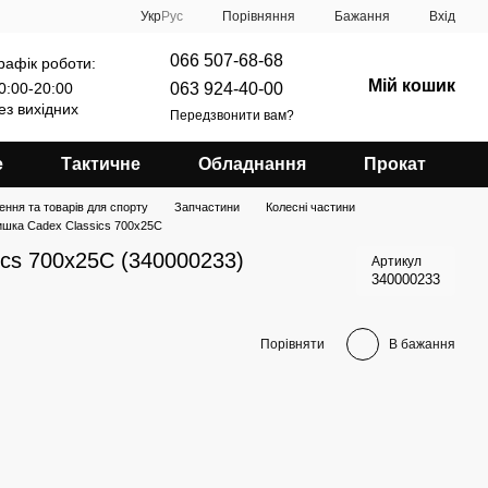
Порівняння
Укр
Рус
Бажання
Вхід
066 507-68-68
рафік роботи:
Мій кошик
063 924-40-00
0:00-20:00
ез вихідних
Передзвонити вам?
е
Тактичне
Обладнання
Прокат
ення та товарів для спорту
Запчастини
Колесні частини
шка Cadex Classics 700x25C
cs 700x25C (340000233)
Артикул
340000233
Порівняти
В бажання