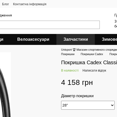
Блог
Контактна інформація
ядження
Г
1
б
ди
Велоаксесуари
Запчастини
Зимов
Unisport 🏆 Магазин спортивного спорядж
Покришки
Покришки Cadex
Покри
Покришка Cadex Classi
В наявності
Написати відгук
4 158 грн
Діаметр покришки