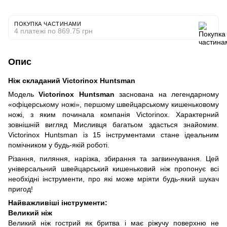
ПОКУПКА ЧАСТИНАМИ
4 платежі по 869.75 грн
Опис
Ніж складаний Victorinox Huntsman
Модель
Victorinox Huntsman
заснована на легендарному
«офіцерському ножі», першому швейцарському кишеньковому
ножі, з яким починала компанія Victorinox. Характерний
зовнішній вигляд Мисливця багатьом здасться знайомим.
Victorinox Huntsman із 15 інструментами стане ідеальним
помічником у будь-якій роботі.
Різання, пиляння, нарізка, збирання та загвинчування. Цей
універсальний швейцарський кишеньковий ніж пропонує всі
необхідні інструменти, про які може мріяти будь-який шукач
пригод!
Найважливіші інструменти:
Великий ніж
Великий ніж гострий як бритва і має ріжучу поверхню не