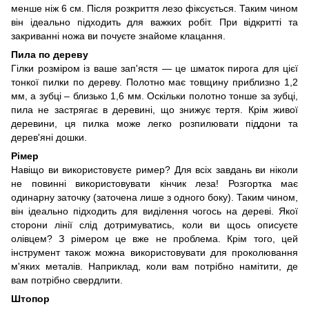
менше ніж 6 см. Після розкриття лезо фіксується. Таким чином
він ідеально підходить для важких робіт. При відкритті та
закриванні ножа ви почуєте знайоме клацання.
Пила по дереву
Гілки розміром із ваше зап'ястя — це шматок пирога для цієї
тонкої пилки по дереву. Полотно має товщину приблизно 1,2
мм, а зубці – близько 1,6 мм. Оскільки полотно тонше за зубці,
пила не застрягає в деревині, що знижує тертя. Крім живої
деревини, ця пилка може легко розпилювати піддони та
дерев'яні дошки.
Рімер
Навіщо ви використовуєте ример? Для всіх завдань ви ніколи
не повинні використовувати кінчик леза! Розгортка має
одинарну заточку (заточена лише з одного боку). Таким чином,
він ідеально підходить для виділення чогось на дереві. Якої
сторони лінії слід дотримуватись, коли ви щось описуєте
олівцем? З рімером це вже не проблема. Крім того, цей
інструмент також можна використовувати для проколювання
м'яких металів. Наприклад, коли вам потрібно намітити, де
вам потрібно свердлити.
Штопор