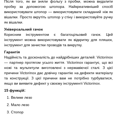
Після того, як ви зняли фольгу з пробки, можна видалити
пробку за допомогою штопора. Найкреативніший спосіб
використовувати штопор — використовувати складаний ніж як
вішалки. Просто вкрутіть штопор у стіну і використовуйте ручку
як вішалки.
Універсальний гачок
Корисним інструментом є багатоцільовий гачок. Цей
інструмент можна використовувати як відкритку для пляшок,
інструмент для зачистки проводів та викрутку.
Гарантія
Надійність та досконалість до найдрібніших деталей: Victorinox
— партнер протягом усього життя. Victorinox гарантує, що всі
ножі та мультитули виготовлені з нержавіючої сталі. З цієї
причини Victorinox дає довічну гарантію на дефекти матеріалу
та конструкції. З цієї причини вам не потрібно турбуватися,
якщо ви виявите дефект у своєму інструменті Victorinox.
15 функцій:
Велике лезо
Мало лезо
Стопор