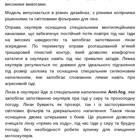
високими вимогами.
Модель випускається в різних дизайнах, з різними колірними
рішеннями та світловими фільтрами для лінз.
Оправа окулярів оснащена спеціальними вентиляційними
каналами, що забезпечує постійний потік повітря під час їзди
на високих швидкостях та запобігає запотіванню лінзи
зсередини. По периметру оправи розташований м'який
тришаровий пінистий контур, який дозволяє комфортно
кататися в окулярах навіть під час тривалих заїздів. Лямка
окулярів регулюється по довжині для ідеального підганяння
під розмір шолома та оснащена спеціальним силіконовим
напиленням, яке запобігає сповзанню лямки навіть при
агресивній їзді.
Лінза в окулярах йде зі спеціальним напиленням
Anti-fog
, яке
запобігає запотіванню окулярів при їзді у сиру та прохолодну
погоду. Лінзи бувають як прозорі, так і із застосуванням
світлових фільтрів та дзеркального напилення. Також лінза
оснащена двома штирьками з боків. Це рішення дозволяє
очищати лінзу «прямо на ходу», під час їзди у сиру та брудну
погоду, без необхідності робити зупинку для очищення
мотоокулярів.