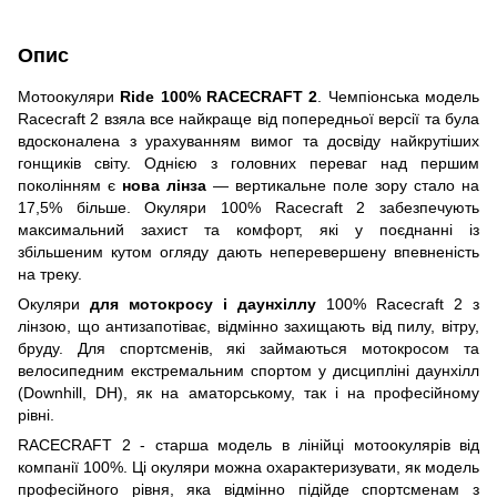
Опис
Мотоокуляри
Ride 100% RACECRAFT 2
. Чемпіонська модель
Racecraft 2 взяла все найкраще від попередньої версії та була
вдосконалена з урахуванням вимог та досвіду найкрутіших
гонщиків світу. Однією з головних переваг над першим
поколінням є
нова лінза
— вертикальне поле зору стало на
17,5% більше. Окуляри 100% Racecraft 2 забезпечують
максимальний захист та комфорт, які у поєднанні із
збільшеним кутом огляду дають неперевершену впевненість
на треку.
Окуляри
для мотокросу і даунхіллу
100% Racecraft 2 з
лінзою, що антизапотіває, відмінно захищають від пилу, вітру,
бруду. Для спортсменів, які займаються мотокросом та
велосипедним екстремальним спортом у дисципліні даунхілл
(Downhill, DH), як на аматорському, так і на професійному
рівні.
RACECRAFT 2 - старша модель в лінійці мотоокулярів від
компанії 100%. Ці окуляри можна охарактеризувати, як модель
професійного рівня, яка відмінно підійде спортсменам з