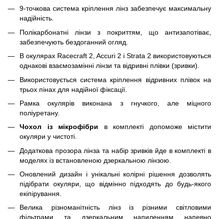
9-точкова система кріплення лінз забезпечує максимальну
надійність.
Полікарбонатні лінзи з покриттям, що антизапотіває,
забезпечують бездоганний огляд.
В окулярах Racecraft 2, Accuri 2 і Strata 2 використовуються
однакові взаємозамінні лінзи та відривні плівки (зривки).
Використовується система кріплення відривних плівок на
трьох пінах для надійної фіксації.
Рамка окулярів виконана з гнучкого, але міцного
поліуретану.
Чохол із мікрофібри
в комплекті допоможе містити
окуляри у чистоті.
Додаткова прозора лінза та набір зривків йде в комплекті в
моделях із встановленою дзеркальною лінзою.
Оновлений дизайн і унікальні колірні рішення дозволять
підібрати окуляри, що відмінно підходять до будь-якого
екіпірування.
Велика різноманітність лінз із різними світловими
фільтрами та дзеркальним напиленням напевно