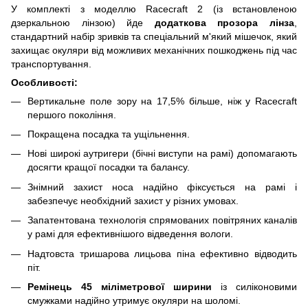
У комплекті з моделлю Racecraft 2 (із встановленою
дзеркальною лінзою) йде
додаткова прозора лінза
,
стандартний набір зривків та спеціальний м'який мішечок, який
захищає окуляри від можливих механічних пошкоджень під час
транспортування.
Особливості:
Вертикальне поле зору на 17,5% більше, ніж у Racecraft
першого покоління.
Покращена посадка та ущільнення.
Нові широкі аутригери (бічні виступи на рамі) допомагають
досягти кращої посадки та балансу.
Знімний захист носа надійно фіксується на рамі і
забезпечує необхідний захист у різних умовах.
Запатентована технологія спрямованих повітряних каналів
у рамі для ефективнішого відведення вологи.
Надтовста тришарова лицьова піна ефективно відводить
піт.
Ремінець 45 міліметрової ширини
із силіконовими
смужками надійно утримує окуляри на шоломі.