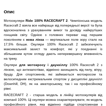
Опис
Мотоокуляри
Ride 100% RACECRAFT 2
. Чемпіонська модель
Racecraft 2 взяла все найкраще від попередньої версії та була
вдосконалена з урахуванням вимог та досвіду найкрутіших
гонщиків світу. Однією з головних переваг над першим
поколінням є
нова лінза
— вертикальне поле зору стало на
17,5% більше. Окуляри 100% Racecraft 2 забезпечують
максимальний захист та комфорт, які у поєднанні із
збільшеним кутом огляду дають неперевершену впевненість
на треку.
Окуляри
для мотокросу і даунхіллу
100% Racecraft 2 з
лінзою, що антизапотіває, відмінно захищають від пилу, вітру,
бруду. Для спортсменів, які займаються мотокросом та
велосипедним екстремальним спортом у дисципліні даунхілл
(Downhill, DH), як на аматорському, так і на професійному
рівні.
RACECRAFT 2 - старша модель в лінійці мотоокулярів від
компанії 100%. Ці окуляри можна охарактеризувати, як модель
професійного рівня, яка відмінно підійде спортсменам з