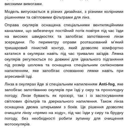
високими вимогами.
Модель випускається в різних дизайнах, з різними колірними
рішеннями та світловими фільтрами для лінз.
Оправа окулярів оснащена спеціальними вентиляційними
каналами, що забезпечує постійний потік повітря під час їзди
на високих швидкостях та запобігає запотіванню лінзи
зсередини. По периметру оправи розташований м'який
тришаровий пінистий контур, який дозволяє комфортно
кататися в окулярах навіть під час тривалих заїздів. Лямка
окулярів регулюється по довжині для ідеального підганяння
під розмір шолома та оснащена спеціальним силіконовим
напиленням, яке запобігає сповзанню лямки навіть при
агресивній їзді.
Лінза в окулярах йде зі спеціальним напиленням
Anti-fog
, яке
запобігає запотіванню окулярів при їзді у сиру та прохолодну
погоду. Лінзи бувають як прозорі, так і із застосуванням
світлових фільтрів та дзеркального напилення. Також лінза
оснащена двома штирьками з боків. Це рішення дозволяє
очищати лінзу «прямо на ходу», під час їзди у сиру та брудну
погоду, без необхідності робити зупинку для очищення
мотоокулярів.