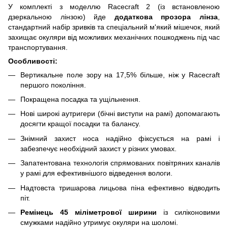
У комплекті з моделлю Racecraft 2 (із встановленою
дзеркальною лінзою) йде
додаткова прозора лінза
,
стандартний набір зривків та спеціальний м'який мішечок, який
захищає окуляри від можливих механічних пошкоджень під час
транспортування.
Особливості:
Вертикальне поле зору на 17,5% більше, ніж у Racecraft
першого покоління.
Покращена посадка та ущільнення.
Нові широкі аутригери (бічні виступи на рамі) допомагають
досягти кращої посадки та балансу.
Знімний захист носа надійно фіксується на рамі і
забезпечує необхідний захист у різних умовах.
Запатентована технологія спрямованих повітряних каналів
у рамі для ефективнішого відведення вологи.
Надтовста тришарова лицьова піна ефективно відводить
піт.
Ремінець 45 міліметрової ширини
із силіконовими
смужками надійно утримує окуляри на шоломі.