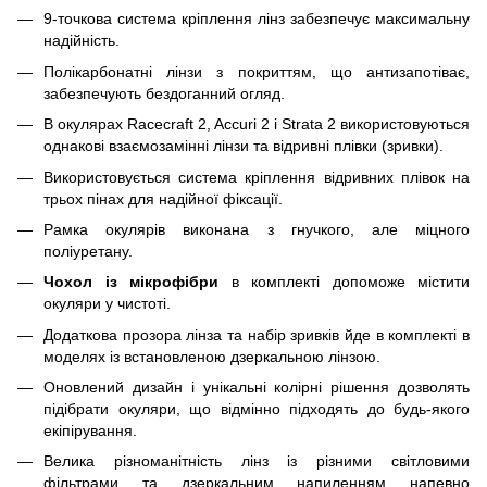
9-точкова система кріплення лінз забезпечує максимальну
надійність.
Полікарбонатні лінзи з покриттям, що антизапотіває,
забезпечують бездоганний огляд.
В окулярах Racecraft 2, Accuri 2 і Strata 2 використовуються
однакові взаємозамінні лінзи та відривні плівки (зривки).
Використовується система кріплення відривних плівок на
трьох пінах для надійної фіксації.
Рамка окулярів виконана з гнучкого, але міцного
поліуретану.
Чохол із мікрофібри
в комплекті допоможе містити
окуляри у чистоті.
Додаткова прозора лінза та набір зривків йде в комплекті в
моделях із встановленою дзеркальною лінзою.
Оновлений дизайн і унікальні колірні рішення дозволять
підібрати окуляри, що відмінно підходять до будь-якого
екіпірування.
Велика різноманітність лінз із різними світловими
фільтрами та дзеркальним напиленням напевно