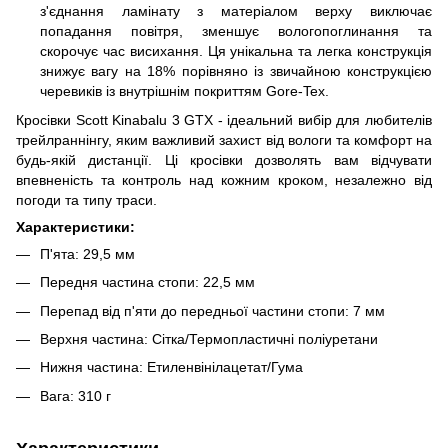
з'єднання ламінату з матеріалом верху виключає
попадання повітря, зменшує вологопоглинання та
скорочує час висихання. Ця унікальна та легка конструкція
знижує вагу на 18% порівняно із звичайною конструкцією
черевиків із внутрішнім покриттям Gore-Tex.
Кросівки Scott Kinabalu 3 GTX - ідеальний вибір для любителів
трейлраннінгу, яким важливий захист від вологи та комфорт на
будь-якій дистанції. Ці кросівки дозволять вам відчувати
впевненість та контроль над кожним кроком, незалежно від
погоди та типу траси.
Характеристики:
П'ята: 29,5 мм
Передня частина стопи: 22,5 мм
Перепад від п'яти до передньої частини стопи: 7 мм
Верхня частина: Сітка/Термопластичні поліуретани
Нижня частина: Етиленвінілацетат/Гума
Вага: 310 г