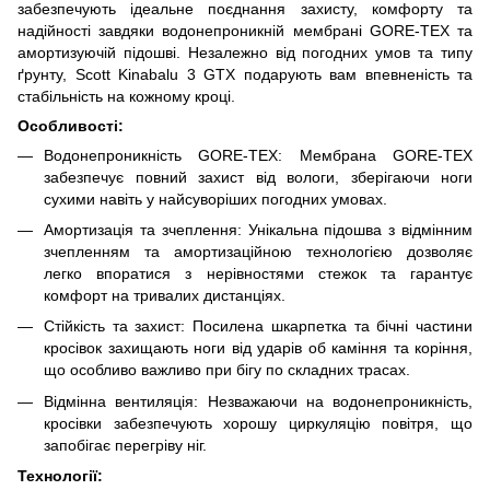
забезпечують ідеальне поєднання захисту, комфорту та
надійності завдяки водонепроникній мембрані GORE-TEX та
амортизуючій підошві. Незалежно від погодних умов та типу
ґрунту, Scott Kinabalu 3 GTX подарують вам впевненість та
стабільність на кожному кроці.
Особливості:
Водонепроникність GORE-TEX: Мембрана GORE-TEX
забезпечує повний захист від вологи, зберігаючи ноги
сухими навіть у найсуворіших погодних умовах.
Амортизація та зчеплення: Унікальна підошва з відмінним
зчепленням та амортизаційною технологією дозволяє
легко впоратися з нерівностями стежок та гарантує
комфорт на тривалих дистанціях.
Стійкість та захист: Посилена шкарпетка та бічні частини
кросівок захищають ноги від ударів об каміння та коріння,
що особливо важливо при бігу по складних трасах.
Відмінна вентиляція: Незважаючи на водонепроникність,
кросівки забезпечують хорошу циркуляцію повітря, що
запобігає перегріву ніг.
Технології: