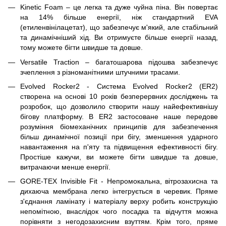
Kinetic Foam – це легка та дуже чуйна піна. Він повертає
на 14% більше енергії, ніж стандартний EVA
(етиленвінілацетат), що забезпечує м'який, але стабільний
та динамічніший хід. Ви отримуєте більше енергії назад,
тому можете бігти швидше та довше.
Versatile Traction – багатошарова підошва забезпечує
зчеплення з різноманітними штучними трасами.
Evolved Rocker2 - Система Evolved Rocker2 (ER2)
створена на основі 10 років безперервних досліджень та
розробок, що дозволило створити нашу найефективнішу
бігову платформу. В ER2 застосоване наше передове
розуміння біомеханічних принципів для забезпечення
більш динамічної позиції при бігу, зменшення ударного
навантаження на п'яту та підвищення ефективності бігу.
Простіше кажучи, ви можете бігти швидше та довше,
витрачаючи менше енергії.
GORE-TEX Invisible Fit - Непромокальна, вітрозахисна та
дихаюча мембрана легко інтегрується в черевик. Пряме
з'єднання ламінату і матеріалу верху робить конструкцію
непомітною, внаслідок чого посадка та відчуття можна
порівняти з негодозахисним взуттям. Крім того, пряме