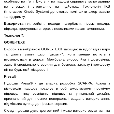
особливо на п'яті. Виступи на підошві сприяють гальмуванню
на спусках і утриманню на підйомах. Технологія IKS
(Interactive Kinetic System) допомагає поліпшити амортизацію
та підтримку.
Використання:
хайкінг, походи пагорбами, гірські походи,
підходи, прогулянки в горах з невеликими навантаженнями.
Технології:
GORE-TEX®
Вироби з мембраною GORE-TEX® захищають від опадів і вітру
та дають змогу шкірі "дихати": ноги менше потіють і
втомлюються в дорозі. Мембрана зносостійка і довговічна,
адже її спеціально створили для безпеки, захисту і комфорту
ніг на будь-якій місцевості.
Presa®
Підошви Presa® - це власна розробка SCARPA. Кожна з
різновидів підошов поєднує в собі амортизуючу проміжну
підошву, чіпку зовнішню підошву та унікальний дизайн,
призначений для певних поверхонь і завдань використання,
від міських вулиць до гірських вершин.
Склад підошви дуже довговічний і може використовуватися на