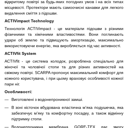
відкритому повітрі за будь-яких погодних умов і на всіх типах
місцевості. Протектори мають самоочисні канавки для легкого
видалення сміття з підошви.
ACTIVimpact Technology
Технологія ACTIVimpact - це матеріали підошви з різними
фізичними та хімічними властивостями. Вони поглинають
удари об землю та підвищують амортизацію, максимально
використовуючи енергію, яка виробляється під час активності.
ACTIVfit System
ACTIVfit - це система колодок, розроблена спеціально для
жіночої та чоловічої стопи та для різних активностей на
свіжому повітрі. SCARPA пропонує максимальний комфорт для
кожного користувача, і при цьому враховує особливості кожної
пари ніг.
Особливості:
Виготовлені з водонепроникної замші.
В зоні кісточок вбудована еластична м'яка подушечка, яка
забезпечує м'яку та комфортну посадку, а також відмінну
підтримку стопи.
Водонепроникна мембрана GORE-TEX дає змогу