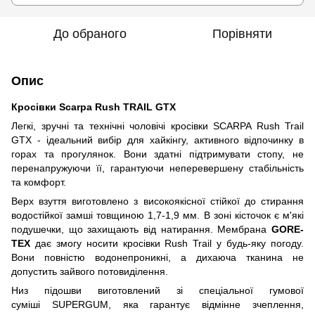
До обраного
Порівняти
Опис
Кросівки Scarpa Rush TRAIL GTX
Легкі, зручні та технічні чоловічі кросівки SCARPA Rush Trail
GTX - ідеальний вибір для хайкінгу, активного відпочинку в
горах та прогулянок. Вони здатні підтримувати стопу, не
перенапружуючи її, гарантуючи неперевершену стабільність
та комфорт.
Верх взуття виготовлено з високоякісної стійкої до стирання
водостійкої замші товщиною 1,7-1,9 мм. В зоні кісточок є м'які
подушечки, що захищають від натирання. Мембрана
GORE-
TEX
дає змогу носити кросівки Rush Trail у будь-яку погоду.
Вони повністю водонепроникні, а дихаюча тканина не
допустить зайвого потовиділення.
Низ підошви виготовлений зі спеціальної гумової
суміші SUPERGUM, яка гарантує відмінне зчеплення,