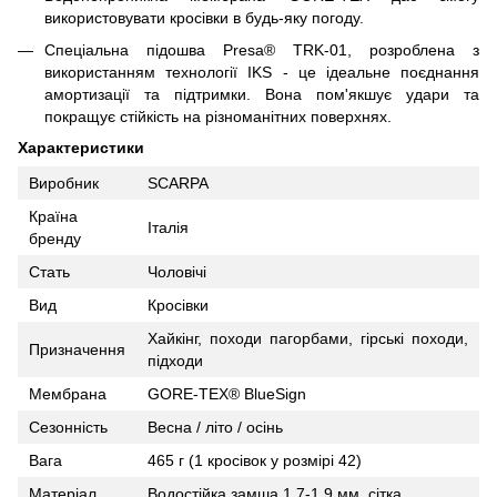
використовувати кросівки в будь-яку погоду.
Спеціальна підошва Presa® TRK-01, розроблена з
використанням технології IKS - це ідеальне поєднання
амортизації та підтримки. Вона пом'якшує удари та
покращує стійкість на різноманітних поверхнях.
Характеристики
Виробник
SCARPA
Країна
Італія
бренду
Стать
Чоловічі
Вид
Кросівки
Хайкінг, походи пагорбами, гірські походи,
Призначення
підходи
Мембрана
GORE-TEX® BlueSign
Сезонність
Весна / літо / осінь
Вага
465 г (1 кросівок у розмірі 42)
Матеріал
Водостійка замша 1.7-1.9 мм, сітка