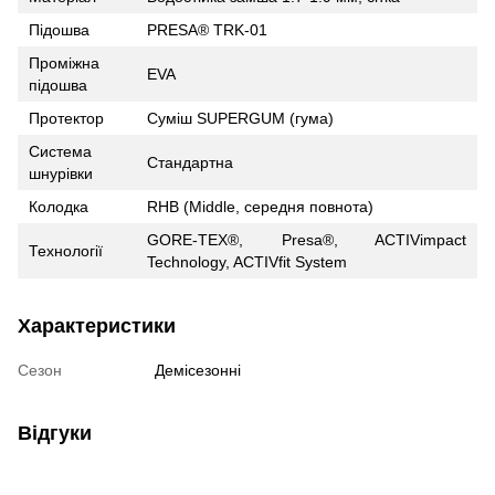
Підошва
PRESA® TRK-01
Проміжна
EVA
підошва
Протектор
Суміш SUPERGUM (гума)
Cистема
Стандартна
шнурівки
Колодка
RHB (Middle, середня повнота)
GORE-TEX®, Presa®, ACTIVimpact
Технології
Technology, ACTIVfit System
Характеристики
Сезон
Демісезонні
Відгуки