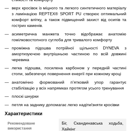
верх кросівок із міцного та легкого синтетичного матеріалу
з ламінацією REPTEX® SPORT PU створює оптимальний
комфорт влітку, а також підвищений захист від осипів та
гострих каменів.
асиметрична манжета точно відображає анатомію
гомілковостопного суглоба для тривалого комфорту
проміжна підошва потрійної щільності DYNEVA з
амортизуючою внутрішньою частиною по всій довжині
черевика
легка підошва, посилена карбоном у передній частині
стопи, забезпечує повернення енергії при кожному кроці
анатомічно формований п'ятковий упор гарантує
стабілізацію у всіх напрямках протягом усього тренування
плоскі шнурки
петля на заднику допомагає легко надіти/зняти кросівки
Характеристики
Біг, Скандинавська ходьба,
Рекомендоване
використання
Хайкінг