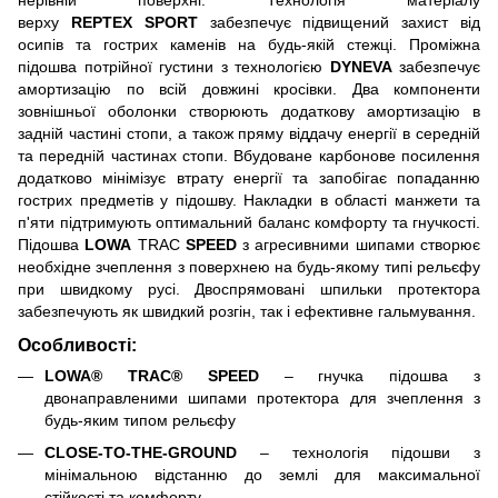
верху
REPTEX
SPORT
забезпечує підвищений захист від
осипів та гострих каменів на будь-якій стежці. Проміжна
підошва потрійної густини з технологією
DYNEVA
забезпечує
амортизацію по всій довжині кросівки. Два компоненти
зовнішньої оболонки створюють додаткову амортизацію в
задній частині стопи, а також пряму віддачу енергії в середній
та передній частинах стопи. Вбудоване карбонове посилення
додатково мінімізує втрату енергії та запобігає попаданню
гострих предметів у підошву. Накладки в області манжети та
п'яти підтримують оптимальний баланс комфорту та гнучкості.
Підошва
LOWA
TRAC
SPEED
з агресивними шипами створює
необхідне зчеплення з поверхнею на будь-якому типі рельєфу
при швидкому русі. Двоспрямовані шпильки протектора
забезпечують як швидкий розгін, так і ефективне гальмування.
Особливості:
LOWA® TRAC® SPEED
– гнучка підошва з
двонаправленими шипами протектора для зчеплення з
будь-яким типом рельєфу
CLOSE-TO-THE-GROUND
– технологія підошви з
мінімальною відстанню до землі для максимальної
стійкості та комфорту