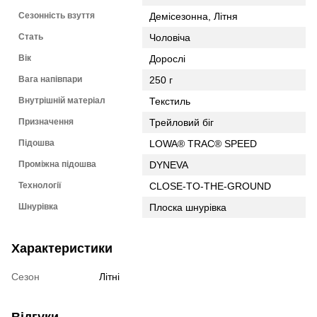
Сезонність взуття
Демісезонна, Літня
Стать
Чоловіча
Вік
Дорослі
Вага напівпари
250 г
Внутрішній матеріал
Текстиль
Призначення
Трейловий біг
Підошва
LOWA® TRAC® SPEED
Проміжна підошва
DYNEVA
Технології
CLOSE-TO-THE-GROUND
Шнурівка
Плоска шнурівка
Характеристики
Сезон
Літні