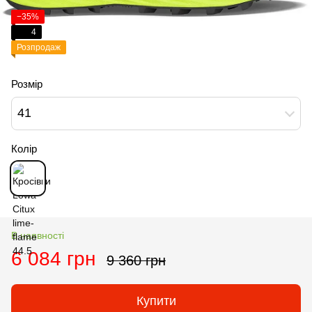
−35%
4
Розпродаж
Розмір
41
Колір
В наявності
6 084 грн
9 360 грн
Купити