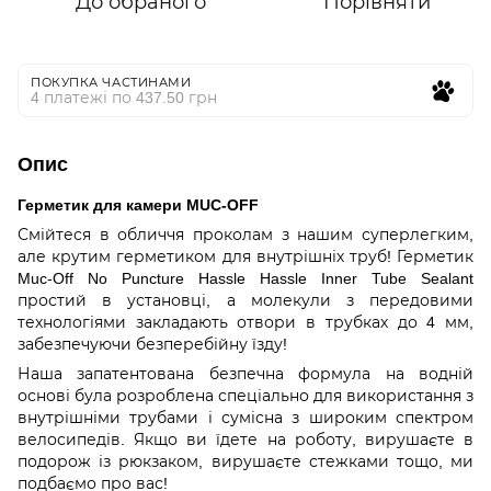
До обраного
Порівняти
ПОКУПКА ЧАСТИНАМИ
4 платежі по 437.50 грн
Опис
Герметик для камери MUC-OFF
Смійтеся в обличчя проколам з нашим суперлегким,
але крутим герметиком для внутрішніх труб! Герметик
Muc-Off No Puncture Hassle Hassle Inner Tube Sealant
простий в установці, а молекули з передовими
технологіями закладають отвори в трубках до 4 мм,
забезпечуючи безперебійну їзду!
Наша запатентована безпечна формула на водній
основі була розроблена спеціально для використання з
внутрішніми трубами і сумісна з широким спектром
велосипедів. Якщо ви їдете на роботу, вирушаєте в
подорож із рюкзаком, вирушаєте стежками тощо, ми
подбаємо про вас!