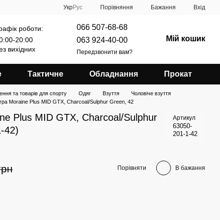
Порівняння
Укр
Рус
Бажання
Вхід
066 507-68-68
рафік роботи:
Мій кошик
063 924-40-00
0:00-20:00
ез вихідних
Передзвонити вам?
е
Тактичне
Обладнання
Прокат
ення та товарів для спорту
Одяг
Взуття
Чоловіче взуття
pa Moraine Plus MID GTX, Charcoal/Sulphur Green, 42
ne Plus MID GTX, Charcoal/Sulphur
Артикул
63050-
-42)
201-1-42
грн
Порівняти
В бажання