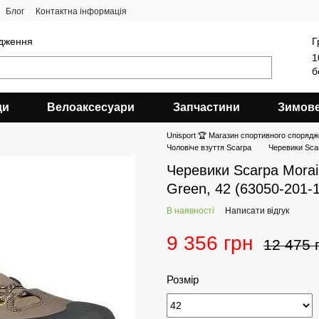
Блог
Контактна інформація
ядження
Г
1
б
ди
Велоаксесуари
Запчастини
Зимов
Unisport 🏆 Магазин спортивного спорядж
Чоловіче взуття Scarpa
Черевики Scar
Черевики Scarpa Morai
Green, 42 (63050-201-1
В наявності
Написати відгук
9 356 грн
12 475 
Розмір