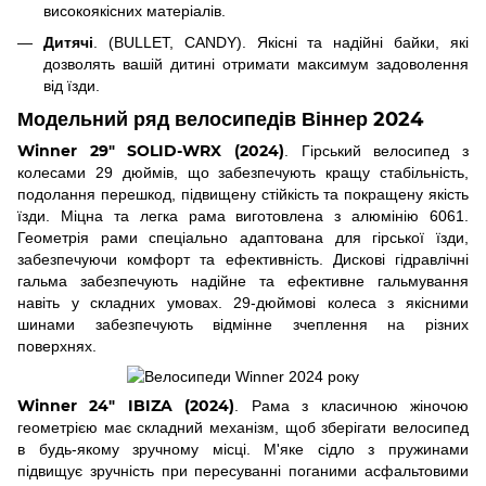
високоякісних матеріалів.
Дитячі
. (BULLET, CANDY). Якісні та надійні байки, які
дозволять вашій дитині отримати максимум задоволення
від їзди.
Модельний ряд велосипедів Віннер 2024
Winner 29" SOLID-WRX (2024)
. Гірський велосипед з
колесами 29 дюймів, що забезпечують кращу стабільність,
подолання перешкод, підвищену стійкість та покращену якість
їзди. Міцна та легка рама виготовлена з алюмінію 6061.
Геометрія рами спеціально адаптована для гірської їзди,
забезпечуючи комфорт та ефективність. Дискові гідравлічні
гальма забезпечують надійне та ефективне гальмування
навіть у складних умовах. 29-дюймові колеса з якісними
шинами забезпечують відмінне зчеплення на різних
поверхнях.
Winner 24" IBIZA (2024)
. Рама з класичною жіночою
геометрією має складний механізм, щоб зберігати велосипед
в будь-якому зручному місці. М'яке сідло з пружинами
підвищує зручність при пересуванні поганими асфальтовими