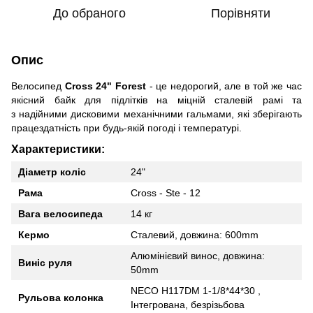
До обраного
Порівняти
Опис
Велосипед
Cross 24" Forest
- це недорогий, але в той же час
якісний байк для підлітків на міцній сталевій рамі та
з надійними дисковими механічними гальмами, які зберігають
працездатність при будь-якій погоді і температурі.
Характеристики:
Діаметр коліс
24"
Рама
Cross - Ste - 12
Вага велосипеда
14 кг
Кермо
Сталевий, довжина: 600mm
Алюмінієвий винос, довжина:
Виніс руля
50mm
NECO H117DM 1-1/8*44*30 ,
Рульова колонка
Інтегрована, безрізьбова