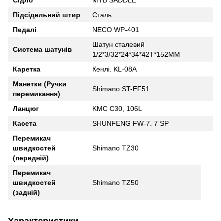
Сідло
MTB SADDLE
Підсідельний штир
Сталь
Педалі
NECO WP-401
Шатун сталевий
Система шатунів
1/2*3/32*24*34*42T*152MM
Каретка
Кенлі. KL-08A
Манетки (Ручки
Shimano ST-EF51
перемикання)
Ланцюг
KMC C30, 106L
Касета
SHUNFENG FW-7. 7 SP
Перемикач
швидкостей
Shimano TZ30
(передній)
Перемикач
швидкостей
Shimano TZ50
(задній)