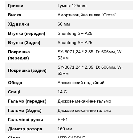
Грипси
Гумові 125mm
Вилка
Амортизаційна вилка "Cross"
Хід вилки
60 мм
Втулка (передня)
Shunfeng SF-A25
Втулка (Задня)
Shunfeng SF-A25
Покришка
SY-B071,24 * 2.35, D: 606мм, W:
(передня)
53мм
SY-B071,24 * 2.35, D: 606мм, W:
Покришка (задня)
53мм
Обода
Алюмінієвий подвійний
Спиці
14 G
Гальмо (переднє)
Дискове механічне гальмо
Гальмо (Заднє)
Дискове механічне гальмо
Гальмівні ручки
EF51
Діаметр ротора
160 мм