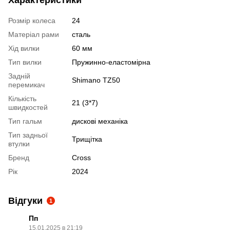
Характеристики
Розмір колеса
24
Матеріал рами
сталь
Хід вилки
60 мм
Тип вилки
Пружинно-еластомірна
Задній
Shimano TZ50
перемикач
Кількість
21 (3*7)
швидкостей
Тип гальм
дискові механіка
Тип задньої
Трищітка
втулки
Бренд
Cross
Рік
2024
Відгуки
1
Пп
15.01.2025 в 21:19