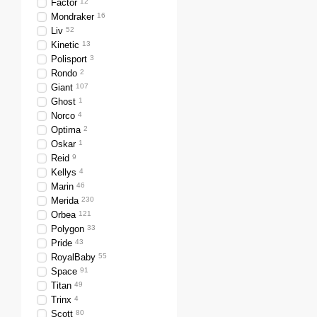
Factor
12
Mondraker
16
Liv
52
Kinetic
13
Polisport
3
Rondo
2
Giant
107
Ghost
1
Norco
4
Optima
2
Oskar
1
Reid
9
Kellys
4
Marin
46
Merida
230
Orbea
121
Polygon
33
Pride
43
RoyalBaby
55
Space
91
Titan
49
Trinx
4
Scott
80