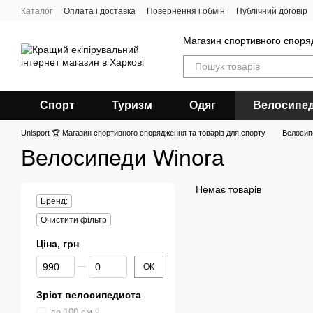
Перейти до основного контенту
Каталог
Оплата і доставка
Повернення і обмін
Публічний договір
Магазин спортивного спор
Спорт
Туризм
Одяг
Велосипе
Unisport 🏆 Магазин спортивного спорядження та товарів для спорту
Велосип
Велосипеди Winora
Немає товарів
Бренд:
Очистити фільтр
Ціна, грн
Від Ціна, грн
До Ціна, грн
ОК
Зріст велосипедиста
до 100 см
0