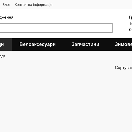
Блог
Контактна інформація
ядження
Г
1
б
ди
Велоаксесуари
Запчастини
Зимов
еди
Сортува