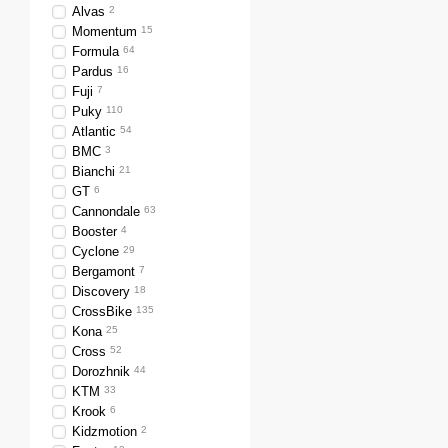
Alvas
2
Momentum
15
Formula
64
Pardus
16
Fuji
7
Puky
110
Atlantic
54
BMC
3
Bianchi
21
GT
6
Cannondale
63
Booster
4
Cyclone
29
Bergamont
7
Discovery
18
CrossBike
135
Kona
25
Cross
52
Dorozhnik
44
KTM
33
Krook
6
Kidzmotion
2