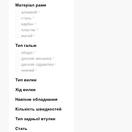
Матеріал рами
алюміній
0
сталь
0
карбон
0
пластик
0
магній
0
Тип гальм
ободні
0
дискові механіка
0
дискові гідравліка
0
ножний
0
Тип вилки
Хід вилки
Навісне обладнання
Кількість швидкостей
Тип задньої втулки
Стать