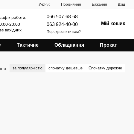
Порівняння
Укр
Рус
Бажання
Вхід
066 507-68-68
рафік роботи:
Мій кошик
063 924-40-00
0:00-20:00
ез вихідних
Передзвонити вам?
е
Тактичне
Обладнання
Прокат
за популярністю
спочатку дешевше
Спочатку дорожче
ння: