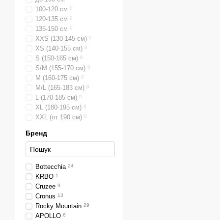
100-120 см
0
120-135 см
0
135-150 см
0
ХХS (130-145 см)
0
XS (140-155 см)
0
S (150-165 см)
0
S/M (155-170 см)
0
M (160-175 см)
0
M/L (165-183 см)
0
L (170-185 см)
0
XL (180-195 см)
0
XXL (от 190 см)
0
Бренд
Bottecchia
24
KRBO
1
Cruzee
9
Cronus
13
Rocky Mountain
29
APOLLO
6