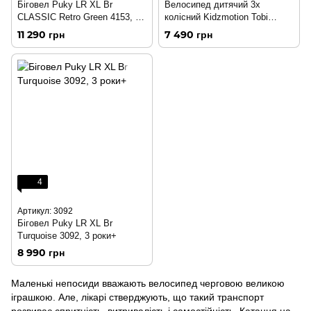
Біговел Puky LR XL Br
Велосипед дитячий 3х
CLASSIC Retro Green 4153, 3
колісний Kidzmotion Tobi
роки+
Venture RED
11 290 грн
7 490 грн
4
Артикул: 3092
Біговел Puky LR XL Br
Turquoise 3092, 3 роки+
8 990 грн
Маленькі непосиди вважають велосипед черговою великою
іграшкою. Але, лікарі стверджують, що такий транспорт
розвиває спритність, витривалість і самостійність. Катання на