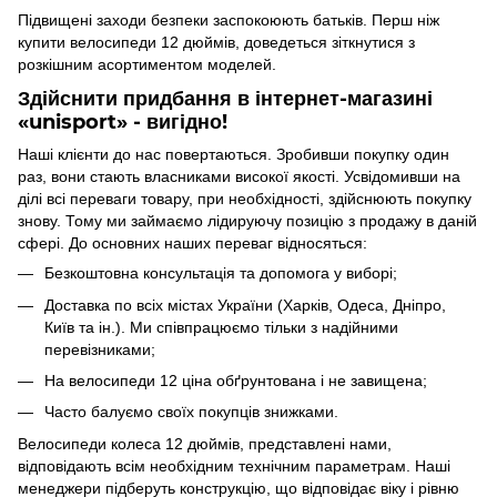
Підвищені заходи безпеки заспокоюють батьків. Перш ніж
купити велосипеди 12 дюймів, доведеться зіткнутися з
розкішним асортиментом моделей.
Здійснити придбання в інтернет-магазині
«unisport» - вигідно!
Наші клієнти до нас повертаються. Зробивши покупку один
раз, вони стають власниками високої якості. Усвідомивши на
ділі всі переваги товару, при необхідності, здійснюють покупку
знову. Тому ми займаємо лідируючу позицію з продажу в даній
сфері. До основних наших переваг відносяться:
Безкоштовна консультація та допомога у виборі;
Доставка по всіх містах України (Харків, Одеса, Дніпро,
Київ та ін.). Ми співпрацюємо тільки з надійними
перевізниками;
На велосипеди 12 ціна обґрунтована і не завищена;
Часто балуємо своїх покупців знижками.
Велосипеди колеса 12 дюймів, представлені нами,
відповідають всім необхідним технічним параметрам. Наші
менеджери підберуть конструкцію, що відповідає віку і рівню