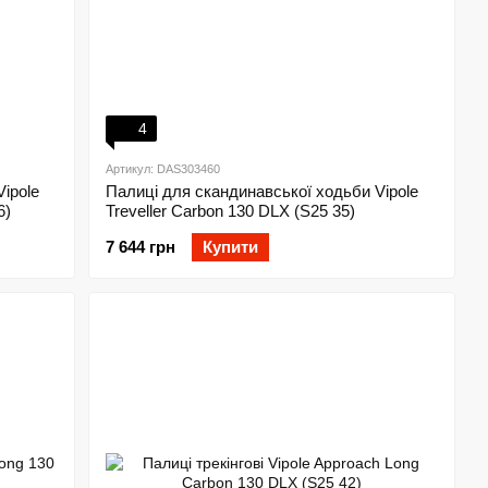
4
Артикул: DAS303460
ipole
Палиці для скандинавської ходьби Vipole
6)
Treveller Carbon 130 DLX (S25 35)
7 644 грн
Купити