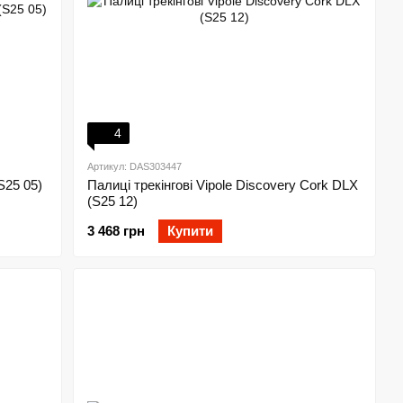
4
Артикул: DAS303447
S25 05)
Палиці трекінгові Vipole Discovery Cork DLX
(S25 12)
3 468 грн
Купити