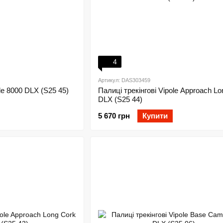
4
Артикул: DAS303459
le 8000 DLX (S25 45)
Палиці трекінгові Vipole Approach Lo
DLX (S25 44)
5 670 грн
Купити