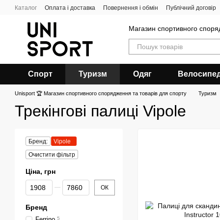
Перейти до основного контенту
Каталог
Оплата і доставка
Повернення і обмін
Публічний договір
Магазин спортивного спор
Спорт
Туризм
Одяг
Велосипе
Unisport 🏆 Магазин спортивного спорядження та товарів для спорту
Туризм
Трекінгові палиці Vipole
Бренд:
Vipole
Очистити фільтр
Ціна, грн
Від Ціна, грн
До Ціна, грн
ОК
Бренд
Ferrino
5