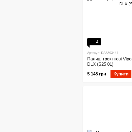
4
Артикул: DAS303444
Палиці трекінгові Vipo
DLX (S25 01)
5 148 грн
Купити