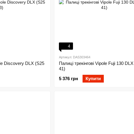
4
Артикул: DAS303464
ole Discovery DLX (S25
Палиці трекінгові Vipole Fuji 130 DLX
41)
5 376 грн
Купити