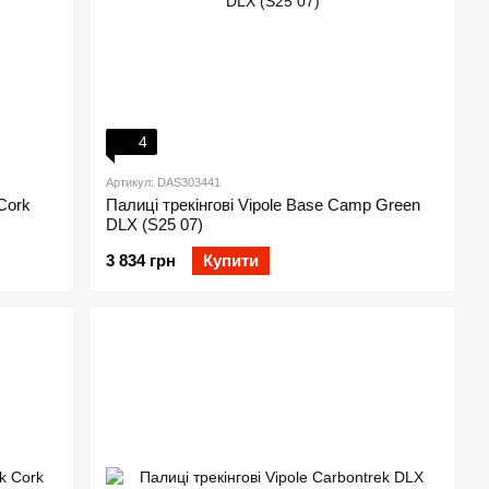
4
Артикул: DAS303441
Cork
Палиці трекінгові Vipole Base Camp Green
DLX (S25 07)
3 834 грн
Купити