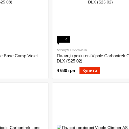
4
Артикул: DAS303445
le Base Camp Violet
Палиці трекінгові Vipole Carbontrek 
DLX (S25 02)
4 680 грн
Купити