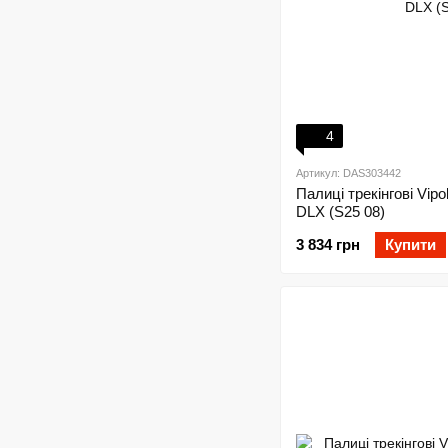
4
Артикул: DAS303442
Палиці трекінгові Vipo
DLX (S25 08)
3 834 грн
Купити