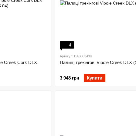
4
Артикул: DAS303439
ole Creek Cork DLX
Палиці трекінгові Vipole Creek DLX (
3 948 грн
Купити