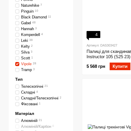
Naturehike
7
Pinguin
10
Black Diamond
11
Gabel
48
Hannah
3
4
Komperdell
4
Leki
38
Артикул: DAS303427
Kelty
2
Палиці для скандинав
Silva
3
Instructor 105 (S25 23)
Scott
1
Vipole
28
5 568 грн
Купити
Tramp
3
Тип
Телескопічні
21
Складні
4
Складні/Телескопічні
2
Фіксовані
1
Матеріал
Алюміній
21
Алюміній/Карбон
0