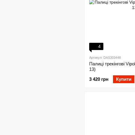
4
Артикул: DAS303448
Палиці трекінгові Vip
13)
3 420 грн
Купити