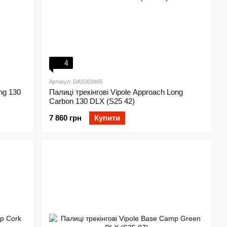
4
Артикул: DAS303465
ng 130
Палиці трекінгові Vipole Approach Long
Carbon 130 DLX (S25 42)
7 860 грн
Купити