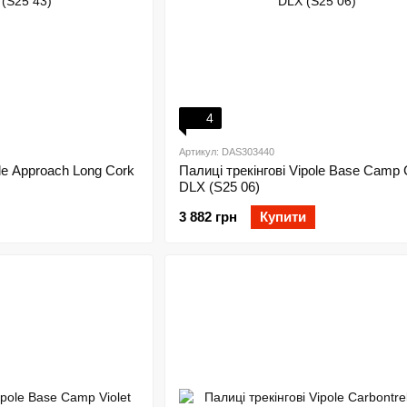
4
Артикул: DAS303440
ole Approach Long Cork
Палиці трекінгові Vipole Base Camp 
DLX (S25 06)
3 882 грн
Купити