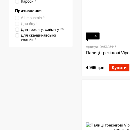
Карбон
7
Призначення
All mountain
0
Для бігу
0
Для трекінгу, хайкінгу
25
Для скандинавської
4
ходьби
3
Артикул: DAS303443
Палиці трекінгові Vipo
4 986 грн
Купити