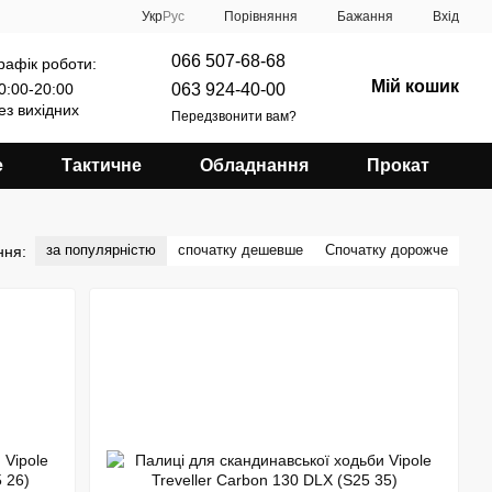
Порівняння
Укр
Рус
Бажання
Вхід
066 507-68-68
рафік роботи:
Мій кошик
063 924-40-00
0:00-20:00
ез вихідних
Передзвонити вам?
е
Тактичне
Обладнання
Прокат
за популярністю
спочатку дешевше
Спочатку дорожче
ння: