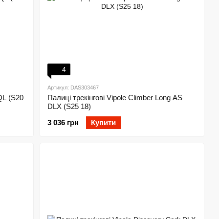
4
Артикул: DAS303467
QL (S20
Палиці трекінгові Vipole Climber Long AS
DLX (S25 18)
3 036 грн
Купити