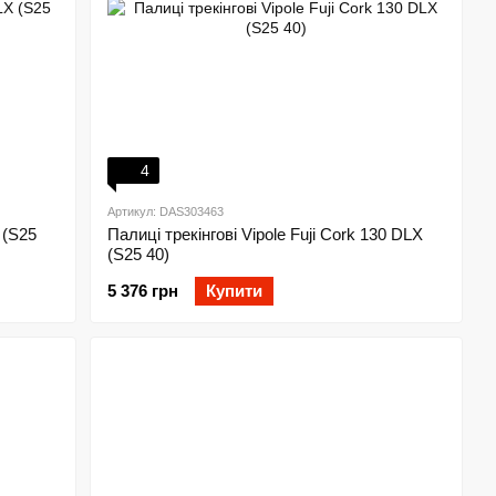
4
Артикул: DAS303463
 (S25
Палиці трекінгові Vipole Fuji Cork 130 DLX
(S25 40)
5 376 грн
Купити