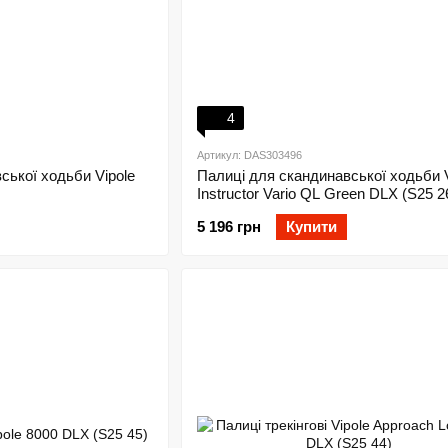
4
Артикул: DAS303496
ської ходьби Vipole
Палиці для скандинавської ходьби V
Instructor Vario QL Green DLX (S25 2
5 196 грн
Купити