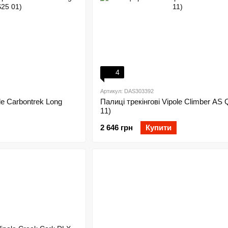
4
Артикул: DAS303392
le Carbontrek Long
Палиці трекінгові Vipole Climber AS 
11)
2 646 грн
Купити