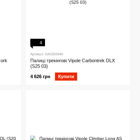
4
Артикул: DAS303446
Cork
Палиці трекінгові Vipole Carbontrek DLX
(S25 03)
4 626 грн
Купити