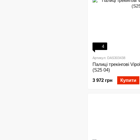
4
Артикул: DAS303438
Палиці трекінгові Vip
(S25 04)
3 972 грн
Купити