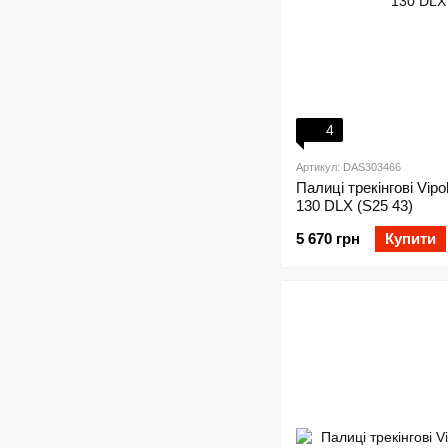
4
Артикул: DAS303466
Палиці трекінгові Vip
130 DLX (S25 43)
5 670 грн
Купити