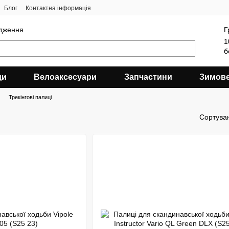
Блог
Контактна інформація
ядження
Г
1
б
ди
Велоаксесуари
Запчастини
Зимов
Трекінгові палиці
Сортува