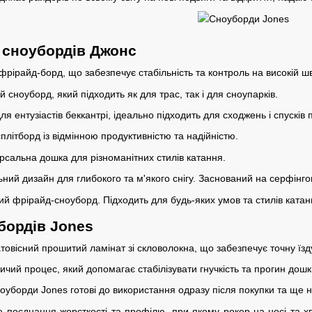
 сноубордів Джонс
фрірайд-борд, що забезпечує стабільність та контроль на високій шв
й сноуборд, який підходить як для трас, так і для сноупарків.
ля ентузіастів беккантрі, ідеально підходить для сходжень і спусків 
сплітборд із відмінною продуктивністю та надійністю.
ерсальна дошка для різноманітних стилів катання.
льний дизайн для глибокого та м'якого снігу. Заснований на серфінг
ий фрірайд-сноуборд. Підходить для будь-яких умов та стилів катан
бордів Jones
атовісний прошитий ламінат зі скловолокна, що забезпечує точну їзду 
ичий процес, який допомагає стабілізувати гнучкість та прогин дош
сноуборди Jones готові до використання одразу після покупки та ще н
не поєднання жорсткості та профілю, при якому рокер на носі та 