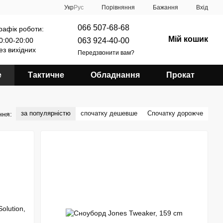
Порівняння
Укр
Рус
Бажання
Вхід
066 507-68-68
рафік роботи:
Мій кошик
063 924-40-00
0:00-20:00
ез вихідних
Передзвонити вам?
е
Тактичне
Обладнання
Прокат
за популярністю
спочатку дешевше
Спочатку дорожче
ння: