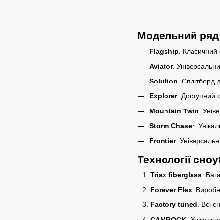
Модельний ряд
Flagship
. Класичний 
Aviator
. Універсальни
Solution
. Сплітборд д
Explorer
. Доступний 
Mountain Twin
. Унів
Storm Chaser
. Уніка
Frontier
. Універсальн
Технології сноу
Triax fiberglass
. Баг
Forever Flex
. Виробн
Factory tuned
. Всі 
CAMROCK
. Унікаль