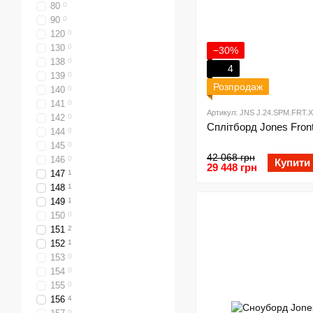
80
0
90
0
120
0
130
0
−30%
138
0
4
139
0
Розпродаж
140
0
141
0
Артикул: JNS J.24.SPM.FRT.X
142
0
Сплітборд Jones Fronti
144
0
145
0
42 068 грн
146
0
Купити
29 448 грн
147
1
148
1
149
1
150
0
151
2
152
1
153
0
154
0
155
0
156
4
0