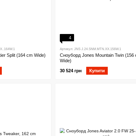
4
X..164W.1
Артикул: JNS J.24.SNM.MTN.XX.156W.1
er Split (164 cm Wide)
Сноуборд Jones Mountain Twin (156
Wide)
30 524 грн
Купити