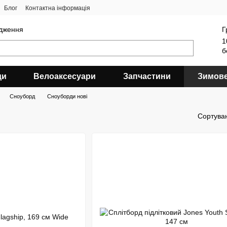
Блог
Контактна інформація
ядження
Г
1
б
ди
Велоаксесуари
Запчастини
Зимов
Сноуборд
Сноуборди нові
Сортува