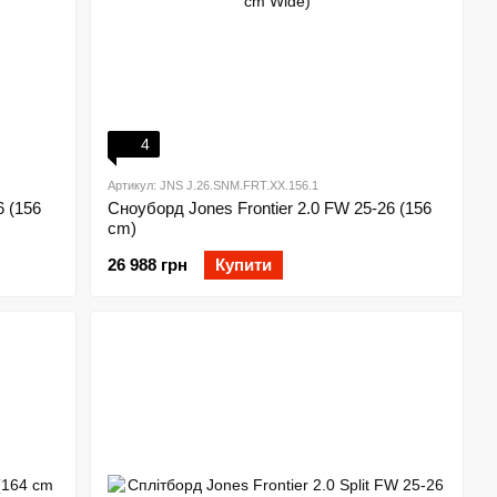
4
Артикул: JNS J.26.SNM.FRT.XX.156.1
6 (156
Сноуборд Jones Frontier 2.0 FW 25-26 (156
cm)
26 988 грн
Купити