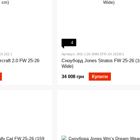
4
X.152.1
Артикул: JNS J.26.SNM.STR.XX.161W.1
craft 2.0 FW 25-26
Сноуборд Jones Stratos FW 25-26 (
Wide)
34 008 грн
Купити