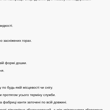
идкості.
по засніжених горах.
овій формі дошки.
ня.
по будь-якій місцевості чи снігу.
ки протягом усього терміну служби.
а фабриці канти заточені по всій довжині.
хвості рівномірно збалансований, а між кріпленнями збережено