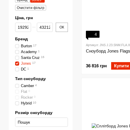
Бренд:
Jones
Очистити фільтр
Ціна, грн
Від Ціна, грн
До Ціна, грн
ОК
4
Бренд
Артикул: JNS J.23.SNM.FLA.X
Burton
17
Сноуборд Jones Flags
Academy
1
Santa Cruz
16
Jones
17
36 816 грн
Купити
DC
1
Тип сноуборду
Camber
4
Flat
0
Rocker
0
Hybrid
10
Розмір сноуборду