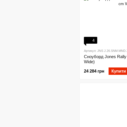
4
Артикул: JNS J.26.SNM.MND.
Сноуборд Jones Rally
Wide)
24 284 грн
Купити