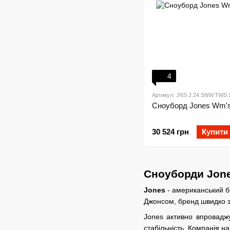
4
Артикул: JNS J.24.SNW.TWS.
Сноуборд Jones Wm's 
30 524 грн
Купити
Сноуборди Jone
Jones
- американський 
Джонсом, бренд швидко з
Jones активно впроваджу
стабільність. Компанія н