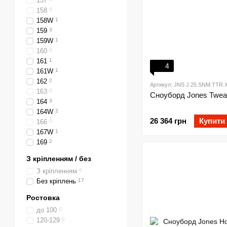
157
158
0
158W
1
159
3
159W
1
160
0
161
1
4
161W
1
162
2
Артикул: JNS J.25.SNM.TTR.X
163
0
Сноуборд Jones Twea
164
3
164W
2
26 364 грн
Купити
166
0
167W
1
169
2
З кріпленням / без
З кріпленням
0
Без кріплень
17
Ростовка
до 100
0
120-129
0