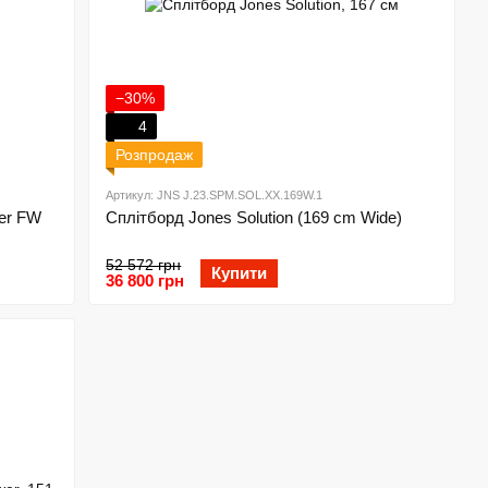
−30%
4
Розпродаж
Артикул: JNS J.23.SPM.SOL.XX.169W.1
er FW
Сплітборд Jones Solution (169 cm Wide)
52 572 грн
Купити
36 800 грн