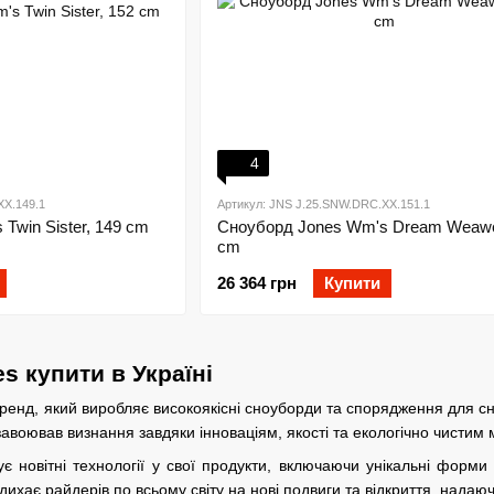
4
XX.149.1
Артикул: JNS J.25.SNW.DRC.XX.151.1
Twin Sister, 149 cm
Сноуборд Jones Wm's Dream Weawe
cm
26 364 грн
Купити
s купити в Україні
бренд, який виробляє високоякісні сноуборди та спорядження для 
авоював визнання завдяки інноваціям, якості та екологічно чистим
є новітні технології у свої продукти, включаючи унікальні форм
адихає райдерів по всьому світу на нові подвиги та відкриття, над