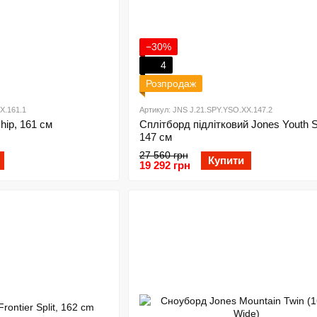
−30%
4
Розпродаж
X.161.1
Артикул: JNS J.21.SPY.YSO.XX.147.2
hip, 161 см
Сплітборд підлітковий Jones Youth So
147 см
27 560 грн
Купити
19 292 грн