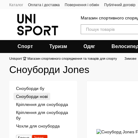
Перейти до основного контенту
Каталог
Оплата і доставка
Повернення і обмін
Публічний договір
Магазин спортивного спор
Спорт
Туризм
Одяг
Велосипе
Unisport 🏆 Магазин спортивного спорядження та товарів для спорту
Зимове
Сноуборди Jones
Сноуборди бу
Сноуборди нові
Кріплення для сноуборда
Кріплення для сноуборда
бу
Чохли для сноуборда