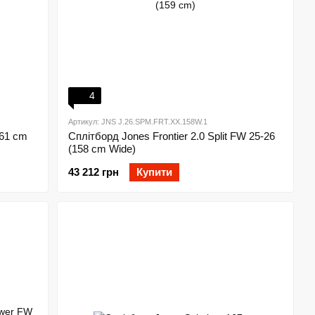
4
Артикул: JNS J.26.SPM.FRT.XX.158W.1
161 cm
Сплітборд Jones Frontier 2.0 Split FW 25-26
(158 cm Wide)
43 212 грн
Купити