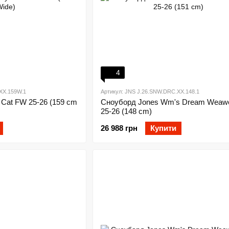
4
XX.159W.1
Артикул: JNS J.26.SNW.DRC.XX.148.1
 Cat FW 25-26 (159 cm
Сноуборд Jones Wm's Dream Weaw
25-26 (148 cm)
26 988 грн
Купити