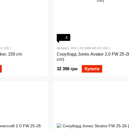
4
X.159.1
Артикул: JNS J.26.SNM.AVI.XX.156.1
ker, 159 cm
Сноуборд Jones Aviator 2.0 FW 25-2
cm)
32 396 грн
Купити