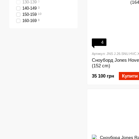
130-139
0
140-149
3
150-159
10
160-169
8
4
Артикул: JNS J.26.SNU.HVC.X
Сноуборд Jones Hover
(152 cm)
35 100 грн
Купити