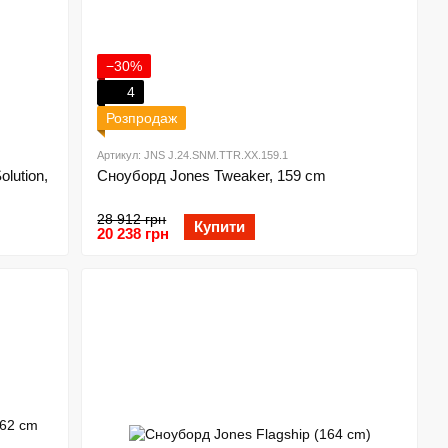
−30%
4
Розпродаж
Артикул: JNS J.24.SNM.TTR.XX.159.1
lution,
Сноуборд Jones Tweaker, 159 cm
28 912 грн
Купити
20 238 грн