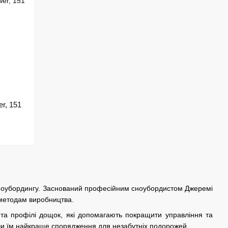
r, 151
сноубордингу. Заснований професійним сноубордистом Джеремі
 методам виробництва.
и та профілі дощок, які допомагають покращити управління та
аючи їм найкраще спорядження для незабутніх подорожей.