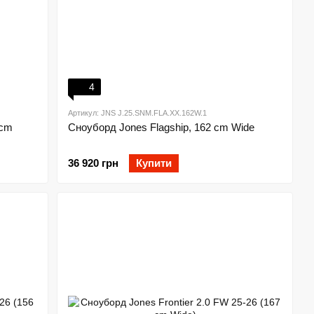
4
Артикул: JNS J.25.SNM.FLA.XX.162W.1
 cm
Сноуборд Jones Flagship, 162 cm Wide
36 920 грн
Купити