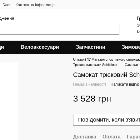
Блог
Контактна інформація
ядження
Г
1
б
ди
Велоаксесуари
Запчастини
Зимов
Unisport 🏆 Магазин спортивного спорядж
Трюкові самокати Schildkrot
Самокат т
Самокат трюковий Schil
Немає в наявності
Написати відгук
3 528 грн
Повідомити, коли з'яви
Доставка
Оплата
Гара