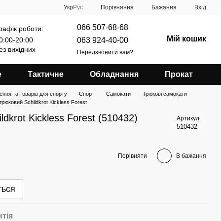
Порівняння
Укр
Рус
Бажання
Вхід
066 507-68-68
рафік роботи:
Мій кошик
063 924-40-00
0:00-20:00
ез вихідних
Передзвонити вам?
е
Тактичне
Обладнання
Прокат
ення та товарів для спорту
Спорт
Самокати
Трюкові самокати
рюковий Schildkrot Kickless Forest
dkrot Kickless Forest (510432)
Артикул
510432
Порівняти
В бажання
ться
нтія