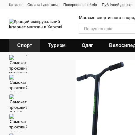
Перейти до основного контенту
Каталог
Оплата і доставка
Повернення і обмін
Публічний договір
Магазин спортивного спор
Спорт
Туризм
Одяг
Велосипе