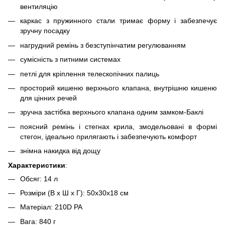
вентиляцію
каркас з пружинного стали тримає форму і забезпечує
зручну посадку
нагрудний ремінь з безступінчатим регулюванням
сумісність з питними сиcтемах
петлі для кріплення телескопічних палиць
просторий кишеню верхнього клапана, внутрішню кишеню
для цінних речей
зручна застібка верхнього клапана одним замком-Баклі
поясний ремінь і стегнах крила, змодельовані в формі
стегон, ідеально прилягають і забезпечують комфорт
знімна накидка від дощу
Характеристики
:
Обсяг: 14 л
Розміри (В х Ш х Г): 50x30x18 см
Матеріал: 210D PA
Вага: 840 г