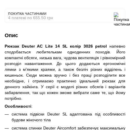
ПОКУПКА ЧАСТИНАМИ
4 платежі по 655.50 грн
Опис
Рюкзак Deuter AC Lite 14 SL колір 3026 petrol
напевно
сподобається любителькам одноденних походів. Його
компактні обсяги, низька вага, чудова вентиляція і рівномірний
розподіл навантаження. До цього додаються ергономічні
лямки з м'якими краями, а також безліч різних відділень і
кишеньок. Сюди можна зручно і без праці розподілити все
необхідне, і отримаємо практично ідеальний рюкзак для
денного хайкінга. У серії є моделі різних обсягів і варіантів
забарвлення, так що кожен зможе вибрати саме те, що йому
потрібно.
Особливості
:
система підвіски Deuter SL адаптована під особливості
будови жіночого тіла
система спинки Deuter Aircomfort забезпечує максимальну