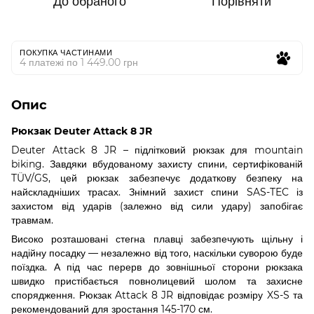
До обраного
Порівняти
ПОКУПКА ЧАСТИНАМИ
4 платежі по 1 449.00 грн
Опис
Рюкзак Deuter Attack 8 JR
Deuter Attack 8 JR – підлітковий рюкзак для mountain
biking. Завдяки вбудованому захисту спини, сертифікованій
TÜV/GS, цей рюкзак забезпечує додаткову безпеку на
найскладніших трасах. Знімний захист спини SAS-TEC із
захистом від ударів (залежно від сили удару) запобігає
травмам.
Високо розташовані стегна плавці забезпечують щільну і
надійну посадку — незалежно від того, наскільки суворою буде
поїздка. А під час перерв до зовнішньої сторони рюкзака
швидко пристібається повнолицевий шолом та захисне
спорядження. Рюкзак Attack 8 JR відповідає розміру XS-S та
рекомендований для зростання 145-170 см.