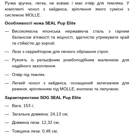
Ручка зручна, легка, не ковзає і має отвір для темляка. У
комплекті чохол з кайдекса, кріплення якого сумісні з
системою MOLLE.
Особливості ножа SEAL Pup Elite
Високоякісна японська нержавіюча сталь з гарним
балансом в'язкості та міцності, здатністю утримувати край
та стійкістю до корозії.
Лезо з серрейтором для легкого обрізання строп.
Рукоять із рельєфним ромбоподібним малюнком для
надійного захоплення.
Отвір під темляк.
Легкий чохол з кайдекса, оснащений затискачем для
ременя, кріпленням під MOLLE, кнопкою та липучкою.
Характеристики SOG SEAL Pup Elite
Вага: 153 г;
Загальна довжина: 24,13 см;
Довжина леза: 12,32 см;
Товщина леза: 0,48 см;