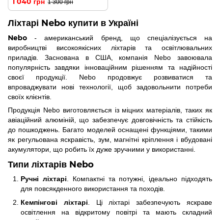
1 040 грн
1 300 грн
Ліхтарі Nebo купити в Україні
Nebo
- американський бренд, що спеціалізується на
виробництві високоякісних ліхтарів та освітлювальних
приладів. Заснована в США, компанія Nebo завоювала
популярність завдяки інноваційним рішенням та надійності
своєї продукції. Nebo продовжує розвиватися та
впроваджувати нові технології, щоб задовольнити потреби
своїх клієнтів.
Продукція Nebo виготовляється із міцних матеріалів, таких як
авіаційний алюміній, що забезпечує довговічність та стійкість
до пошкоджень. Багато моделей оснащені функціями, такими
як регульована яскравість, зум, магнітні кріплення і вбудовані
акумулятори, що робить їх дуже зручними у використанні.
Типи ліхтарів Nebo
Ручні ліхтарі
. Компактні та потужні, ідеально підходять
для повсякденного використання та походів.
Кемпінгові ліхтарі
. Ці ліхтарі забезпечують яскраве
освітлення на відкритому повітрі та мають складний