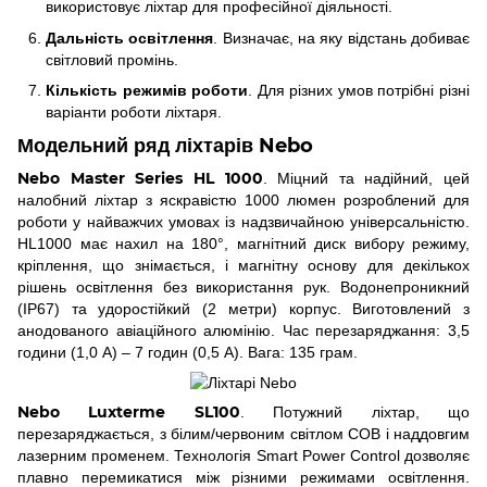
використовує ліхтар для професійної діяльності.
Дальність освітлення
. Визначає, на яку відстань добиває
світловий промінь.
Кількість режимів роботи
. Для різних умов потрібні різні
варіанти роботи ліхтаря.
Модельний ряд ліхтарів Nebo
Nebo Master Series HL 1000
. Міцний та надійний, цей
налобний ліхтар з яскравістю 1000 люмен розроблений для
роботи у найважчих умовах із надзвичайною універсальністю.
HL1000 має нахил на 180°, магнітний диск вибору режиму,
кріплення, що знімається, і магнітну основу для декількох
рішень освітлення без використання рук. Водонепроникний
(IP67) та удоростійкий (2 метри) корпус. Виготовлений з
анодованого авіаційного алюмінію. Час перезаряджання: 3,5
години (1,0 A) – 7 годин (0,5 A). Вага: 135 грам.
Nebo Luxterme SL100
. Потужний ліхтар, що
перезаряджається, з білим/червоним світлом COB і наддовгим
лазерним променем. Технологія Smart Power Control дозволяє
плавно перемикатися між різними режимами освітлення.