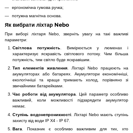
ергономічна гумова ручка;
потужна магнітна основа.
Як вибрати ліхтар Nebo
При виборі ліхтаря Nebo, зверніть увагу на такі важливі
параметри:
Світлова потужність
. Вимірюється у люменах і
характеризує яскравість світлового потоку. Чим більша
потужність, тим світло буде яскравішим.
Тип елементів живлення
. Ліхтарі Nebo працюють на
акумуляторах або батареях. Акумулятори економічніші,
екологічніші та краще тримають холод, порівняно зі
звичайними батарейками.
Час роботи від акумулятора
. Цей параметр особливо
важливий, коли можливості підзарядити акумулятор
немає.
Ступінь водонепроникності
. Ліхтарі Nebo мають ступінь
захисту від води IP X4 - IP 67.
Вага
. Показник є особливо важливим для тих, хто