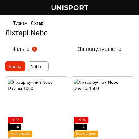
UNISPORT
Туризм
Ліхтарі
Ліхтарі Nebo
Фільтр
За популярністю
1
Бренд
Nebo
−10%
−30%
4
4
Розпродаж
Розпродаж